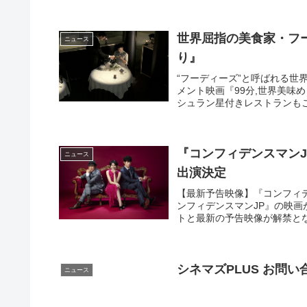
世界屈指の美食家・フー
ニュース
り』
“フーディーズ”と呼ばれる世
メント映画『99分,世界美味め
シュラン星付きレストランもご案
『コンフィデンスマン
ニュース
出演決定
【最新予告映像】『コンフィデンス
ンフィデンスマンJP』の映画
トと最新の予告映像が解禁とな
シネマズPLUS お問い
ニュース