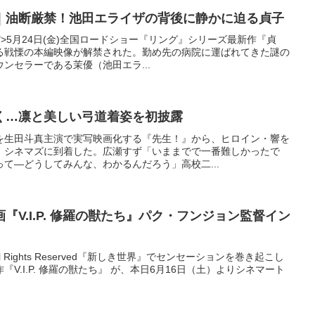
｜油断厳禁！池田エライザの背後に静かに迫る貞子
"5">5月24日(金)全国ロードショー『リング』シリーズ最新作『貞
る戦慄の本編映像が解禁された。勤め先の病院に運ばれてきた謎の
ンセラーである茉優（池田エラ...
く…凛と美しい弓道着姿を初披露
を生田斗真主演で実写映画化する『先生！』から、ヒロイン・響を
、シネマズに到着した。広瀬すず「いままでで一番難しかったで
て―どうしてみんな、わかるんだろう」高校二...
『V.I.P. 修羅の獣たち』パク・フンジョン監督イン
 Ent. All Rights Reserved『新しき世界』でセンセーションを巻き起こし
V.I.P. 修羅の獣たち』 が、本日6月16日（土）よりシネマート