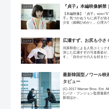
『貞子』本編映像解禁
ニュース
【本編映像】『貞子』size=
子』気づかぬうちに貞子が迫
少女（姫嶋ひめか）。心理カウ
広瀬すず、お尻も小さ
ニュース
河原和音による人気コミック
演じた広瀬すずの弓道着姿が
す」「自分がその人を好きだっ
最新韓国型ノワール映画
ニュース
タビュー
(C) 2017 Warner Bros.
たパク・フンジョン監督最新作『
新宿ほか...