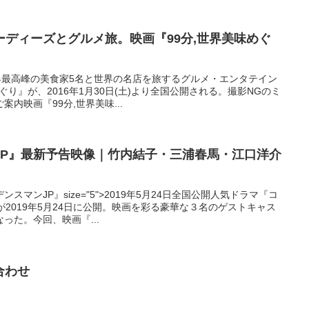
ディーズとグルメ旅。映画『99分,世界美味めぐ
界最高峰の美食家5名と世界の名店を旅するグルメ・エンタテイン
ぐり』が、2016年1月30日(土)より全国公開される。撮影NGのミ
内映画『99分,世界美味...
JP』最新予告映像｜竹内結子・三浦春馬・江口洋介
マンJP』size="5">2019年5月24日全国公開人気ドラマ『コ
が2019年5月24日に公開。映画を彩る豪華な３名のゲストキャス
った。今回、映画『...
合わせ