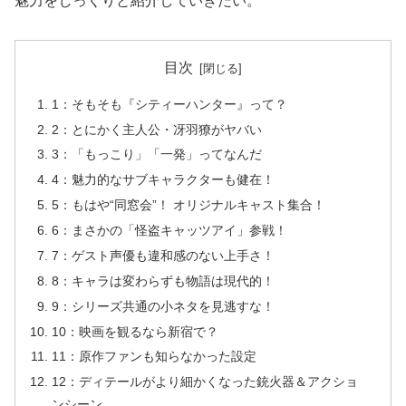
魅力をじっくりと紹介していきたい。
目次
1：そもそも『シティーハンター』って？
2：とにかく主人公・冴羽獠がヤバい
3：「もっこり」「一発」ってなんだ
4：魅力的なサブキャラクターも健在！
5：もはや“同窓会”！ オリジナルキャスト集合！
6：まさかの「怪盗キャッツアイ」参戦！
7：ゲスト声優も違和感のない上手さ！
8：キャラは変わらずも物語は現代的！
9：シリーズ共通の小ネタを見逃すな！
10：映画を観るなら新宿で？
11：原作ファンも知らなかった設定
12：ディテールがより細かくなった銃火器＆アクショ
ンシーン