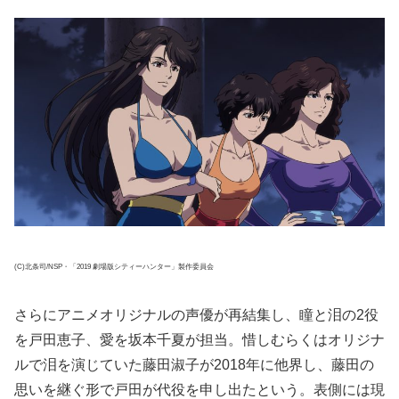
(C)北条司/NSP・「2019 劇場版シティーハンター」製作委員会
さらにアニメオリジナルの声優が再結集し、瞳と泪の2役
を戸田恵子、愛を坂本千夏が担当。惜しむらくはオリジナ
ルで泪を演じていた藤田淑子が2018年に他界し、藤田の
思いを継ぐ形で戸田が代役を申し出たという。表側には現