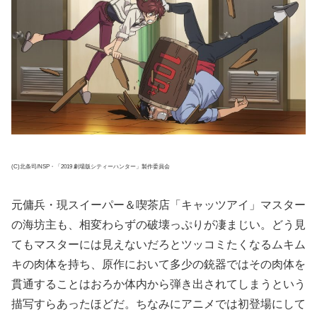
(C)北条司/NSP・「2019 劇場版シティーハンター」製作委員会
元傭兵・現スイーパー＆喫茶店「キャッツアイ」マスター
の海坊主も、相変わらずの破壊っぷりが凄まじい。どう見
てもマスターには見えないだろとツッコミたくなるムキム
キの肉体を持ち、原作において多少の銃器ではその肉体を
貫通することはおろか体内から弾き出されてしまうという
描写すらあったほどだ。ちなみにアニメでは初登場にして