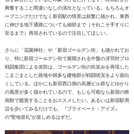
興奮すること間違いなしの演出となっている。もちろんオ
ープニングだけでなく新宿駅の情景は頻繁に描かれ、東西
に伸びる地下通路についても細部まで（それこそ手すりに
至るまで）再現されているので注目してほしい。
さらに「花園神社」や「新宿ゴールデン街」も描かれてお
り、特に新宿ゴールデン街で展開される中盤の冴羽対プロ
戦闘集団による攻防は、ゴールデン街の街並みを再現した
こまごまとした路地や雑多な建物群が戦闘状況をより面白
くしている。ほかにも新宿西口側の高層ビル群などゆかり
の風景が多く描かれているので、もしも可能なら新宿の映
画館で鑑賞することをおススメしたい。あるいは新宿駅周
辺を歩いてみるだけでも、『プライベート・アイズ』
の“聖地巡礼”が楽しめるはずだ。