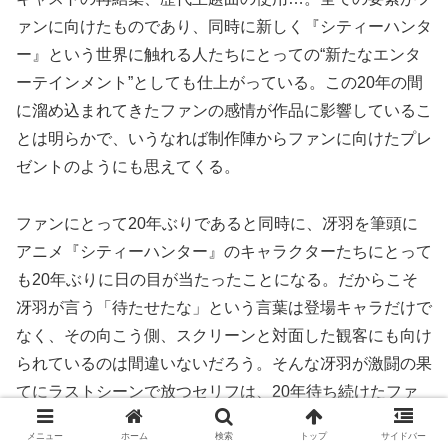
ァンに向けたものであり、同時に新しく『シティーハンタ
ー』という世界に触れる人たちにとっての“新たなエンタ
ーテインメント”としても仕上がっている。この20年の間
に溜め込まれてきたファンの感情が作品に影響しているこ
とは明らかで、いうなれば制作陣からファンに向けたプレ
ゼントのようにも思えてくる。
ファンにとって20年ぶりであると同時に、冴羽を筆頭に
アニメ『シティーハンター』のキャラクターたちにとって
も20年ぶりに日の目が当たったことになる。だからこそ
冴羽が言う「待たせたな」という言葉は登場キャラだけで
なく、その向こう側、スクリーンと対面した観客にも向け
られているのは間違いないだろう。そんな冴羽が激闘の果
てにラストシーンで放つセリフは、20年待ち続けたファ
ンにとっても「その一言が聞きたかった！」と手を叩きた
メニュー
ホーム
検索
トップ
サイドバー
くなる輝きを放っていた。