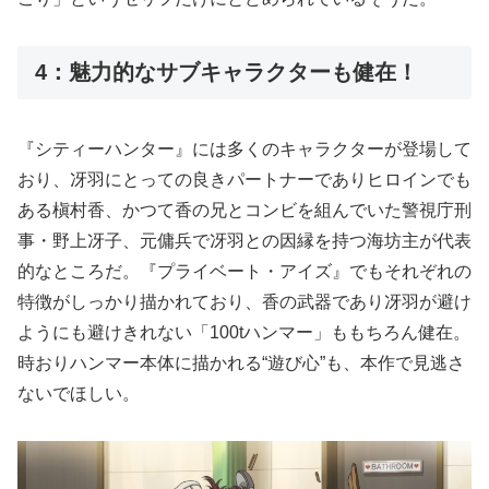
4：魅力的なサブキャラクターも健在！
『シティーハンター』には多くのキャラクターが登場して
おり、冴羽にとっての良きパートナーでありヒロインでも
ある槇村香、かつて香の兄とコンビを組んでいた警視庁刑
事・野上冴子、元傭兵で冴羽との因縁を持つ海坊主が代表
的なところだ。『プライベート・アイズ』でもそれぞれの
特徴がしっかり描かれており、香の武器であり冴羽が避け
ようにも避けきれない「100tハンマー」ももちろん健在。
時おりハンマー本体に描かれる“遊び心”も、本作で見逃さ
ないでほしい。