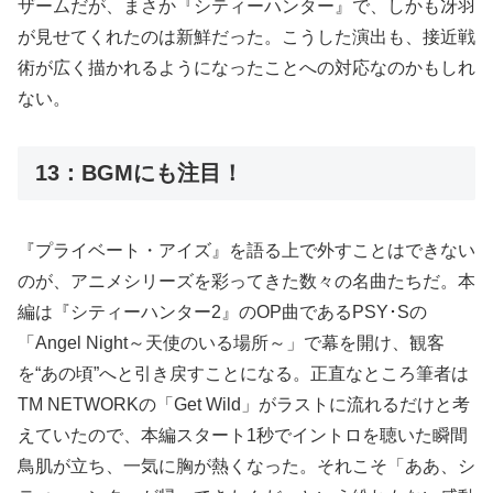
ザームだが、まさか『シティーハンター』で、しかも冴羽
が見せてくれたのは新鮮だった。こうした演出も、接近戦
術が広く描かれるようになったことへの対応なのかもしれ
ない。
13：BGMにも注目！
『プライベート・アイズ』を語る上で外すことはできない
のが、アニメシリーズを彩ってきた数々の名曲たちだ。本
編は『シティーハンター2』のOP曲であるPSY･Sの
「Angel Night～天使のいる場所～」で幕を開け、観客
を“あの頃”へと引き戻すことになる。正直なところ筆者は
TM NETWORKの「Get Wild」がラストに流れるだけと考
えていたので、本編スタート1秒でイントロを聴いた瞬間
鳥肌が立ち、一気に胸が熱くなった。それこそ「ああ、シ