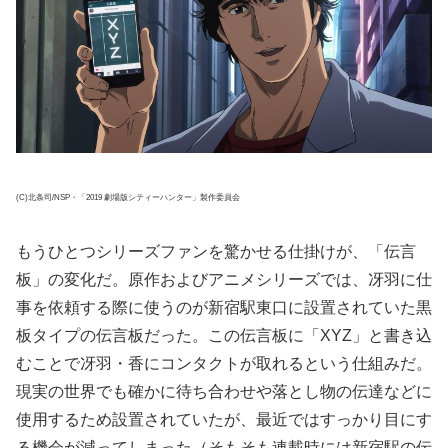
(C)北条司/NSP・「2019 劇場版シティーハンター」製作委員会
もうひとつシリーズファンを驚かせる仕掛けが、「伝言
板」の変化だ。原作およびアニメシリーズでは、冴羽に仕
事を依頼する際に使うのが新宿駅東口に設置されていた黒
板タイプの伝言板だった。この伝言板に「XYZ」と書き込
むことで冴羽・香にコンタクトが取れるという仕組みだ。
現実の世界でも確かに待ち合わせや落とし物の伝達などに
使用するため設置されていたが、最近ではすっかり目にす
る機会が減ってしまった（そもそも連載時には新宿駅の伝