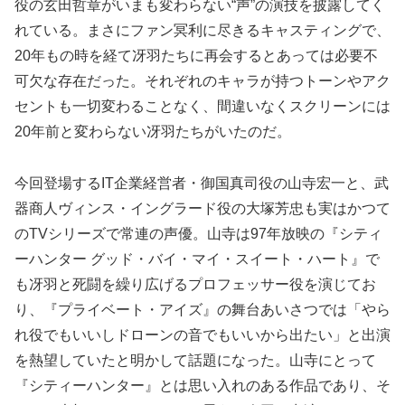
役の玄田哲章がいまも変わらない“声”の演技を披露してく
れている。まさにファン冥利に尽きるキャスティングで、
20年もの時を経て冴羽たちに再会するとあっては必要不
可欠な存在だった。それぞれのキャラが持つトーンやアク
セントも一切変わることなく、間違いなくスクリーンには
20年前と変わらない冴羽たちがいたのだ。
今回登場するIT企業経営者・御国真司役の山寺宏一と、武
器商人ヴィンス・イングラード役の大塚芳忠も実はかつて
のTVシリーズで常連の声優。山寺は97年放映の『シティ
ーハンター グッド・バイ・マイ・スイート・ハート』で
も冴羽と死闘を繰り広げるプロフェッサー役を演じてお
り、『プライベート・アイズ』の舞台あいさつでは「やら
れ役でもいいしドローンの音でもいいから出たい」と出演
を熱望していたと明かして話題になった。山寺にとって
『シティーハンター』とは思い入れのある作品であり、そ