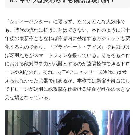
8：キャラは変わらずも物語は現代的！
『シティーハンター』に限らず、たとえどんな人気作で
も、時代の流れに抗うことはできない。本作のように〇十
年後の最新作ともなれば作品内に登場するガジェットも変
化するものであり、『プライベート・アイズ』でも気づけ
ば冴羽たちがスマートフォンを扱っている。そもそも本作
における敵対軍事力が武器とするのが遠隔操作できるドロ
ーンやAIなのだ。それこそTVアニメシリーズ時代には考
えられなかった武器ではあるが、本作では新宿を舞台にし
てドローンが冴羽に総攻撃を仕掛ける場面が終盤の大きな
見せ場となっている。