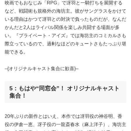
映画でもおなじみ「RPG」で冴羽と一騎打ちを展開する
など、戦闘術も規格外の海坊主。彼がサングラスをかけて
いる理由はかつて冴羽との対決で負ったものだが、なんだ
かんだと2人はライバル関係を楽しみ共闘する場面が多
い。『プライベート・アイズ』では海坊主のコミカルさも
際立っているので、過剰なほどのキュートさもたっぷり堪
能できる。
–{オリジナルキャスト集合に歓喜}–
5：もはや“同窓会”！ オリジナルキャスト
集合！
20年ぶりの新作とはいえ、本作では冴羽役の神谷明、香
役の伊倉一恵、冴子役の一龍斎春水（麻上洋子）、海坊主