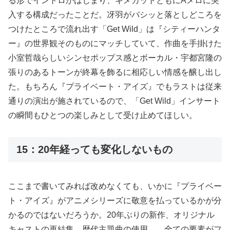
る形でイントロがはじまり、キメカットともにAメロに突
入する構成だったことだ。冴羽がバシッと落としどころを
つけたところで流れ出す「Get Wild」は『シティーハンタ
ー』の世界観そのものにマッチしていて、作曲を手掛けた
小室哲哉らしいシンセポップス感とボーカル・宇都宮隆の
張りのあるトーンが終幕を飾るに相応しい情感を醸し出し
た。もちろん『プライベート・アイズ』でもラストは従来
通りの演出が施されているので、「Get Wild」インサート
の瞬間もひとつの楽しみとして受け止めてほしい。
15：20年経っても変化しないもの
ここまで書いてみれば改めなくても、いかに『プライベー
ト・アイズ』がアニメシリーズに敬意を払っているかが分
かるのではないだろうか。20年ぶりの新作、オリジナル
キャストの再結集、歴代主題曲の使用…。全ての要素がフ