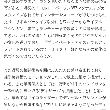
会えば必ずやエアーガンを買いたくなるような銃火器の描
写がある。冴羽の「コルト・パイソン357マグナム」がカ
スタマイズされてサイレンサーやスコープが取りつけられ
たり、リボルバータイプ以外にもワルサーからライフル、
マシンガン、果てはランチャーまで数多くの武器が登場し
てきた。時代の変遷とともに銃火器もその性能やデザイン
が変化を遂げており、『プライベート・アイズ』でもアッ
プデートされているので、ミリタリー好きならその変化に
気づくのではないだろうか。
また冴羽の格闘術も今回はふんだんに盛り込まれており、
徒手格闘術のモーションがこれまで以上に細かく描かれて
いる。また筆者個人としては、冴羽が相手のハンドガンを
一瞬の内に奪い取る“ディザーム”を披露したことにも驚い
た。最近では『イコライザー』でデンゼル・ワシントンが
笑いながら披露するなど割と目に留まるようになったディ