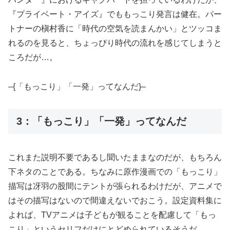
『プライベート・アイズ』でももっこり発言は健在。パー
トナーの槇村香に「時代の空気を読まんかい」とツッコま
れるのを見ると、ちょっぴり時代の流れを感じてしまうと
ころだが…。
–{「もっこり」「一発」ってなんだ}–
3：「もっこり」「一発」ってなんだ
これまた説明不要であるし聞いたままなのだが、もちろん
下ネタのことである。ちなみに原作漫画での「もっこり」
描写は冴羽の股間にテントが張られるわけだが、アニメで
はその描写はないので間違えないでおこう。設定資料集に
よれば、TVアニメは子どもが観ることを配慮して「もっ
こり」というセリフだけにとどめられているそうだ。