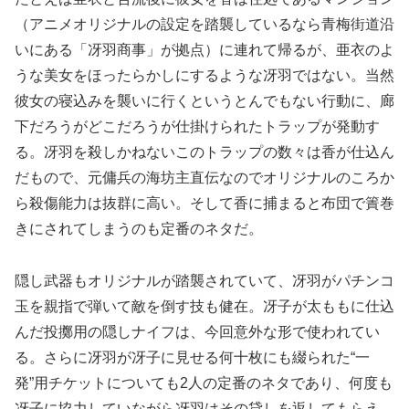
（アニメオリジナルの設定を踏襲しているなら青梅街道沿
いにある「冴羽商事」が拠点）に連れて帰るが、亜衣のよ
うな美女をほったらかしにするような冴羽ではない。当然
彼女の寝込みを襲いに行くというとんでもない行動に、廊
下だろうがどこだろうが仕掛けられたトラップが発動す
る。冴羽を殺しかねないこのトラップの数々は香が仕込ん
だもので、元傭兵の海坊主直伝なのでオリジナルのころか
ら殺傷能力は抜群に高い。そして香に捕まると布団で簀巻
きにされてしまうのも定番のネタだ。
隠し武器もオリジナルが踏襲されていて、冴羽がパチンコ
玉を親指で弾いて敵を倒す技も健在。冴子が太ももに仕込
んだ投擲用の隠しナイフは、今回意外な形で使われてい
る。さらに冴羽が冴子に見せる何十枚にも綴られた“一
発”用チケットについても2人の定番のネタであり、何度も
冴子に協力していながら冴羽はその貸しを返してもらえ