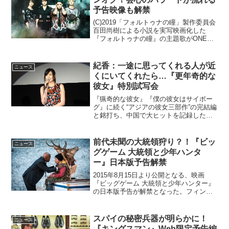
予告映像も解禁
(C)2019「フォルトゥナの瞳」製作委員会
百田尚樹による小説を実写映画化した
『フォルトゥナの瞳』の主題歌がONE
OK ROCKのバラードに決定し、最新の予
告映像が解禁された。「死を目前にした
人間が透けて見える」という不思議な能
紀香：一途に思ってくれる人が近
ニュース
力 ―フォ...
くにいてくれたら…『更年奇的な
彼女』特別試写会
『猟奇的な彼女』『僕の彼女はサイボー
グ』に続く“アジアの彼女三部作”の完結編
と銘打ち、中国で大ヒットを記録したク
ァク・ジェヨン監督最新作『更年奇的な
彼女』の特別試写会がおこなわれ、ヒロ
インのチー・ジア役の日本語吹き替えを
前代未聞の大統領狩り？！『ビッ
ニュース
務めた藤原紀香が登壇...
グゲーム 大統領と少年ハンタ
ー』日本版予告解禁
2015年8月15日より公開となる、映画
『ビッグゲーム 大統領と少年ハンター』
の日本版予告が解禁となった。フィンラ
ンドの雄大かつ美しい絶景の真っただ中
で繰り広げられる前代未聞の”大統領狩
り”。鬱蒼とした森、急勾配の斜面や岩
スパイの秘密兵器が明らかに！
ニュース
山、崖や湖といった...
『キングスマン』Web限定予告編