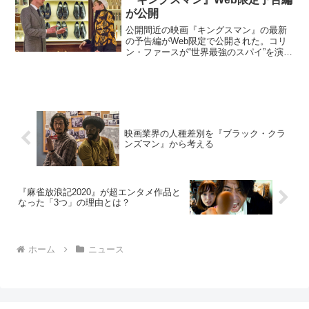
が公開
公開間近の映画『キングスマン』の最新
の予告編がWeb限定で公開された。コリ
ン・ファースが“世界最強のスパイ”を演じ
る超過激アクションキングスマンは、表
向きはロンドンの高級テーラー、その
実、世界最強のスパイ機関である「キン
グスマン」の凄腕スパ...
映画業界の人種差別を『ブラック・クラ
ンズマン』から考える
『麻雀放浪記2020』が超エンタメ作品と
なった「3つ」の理由とは？
ホーム
ニュース