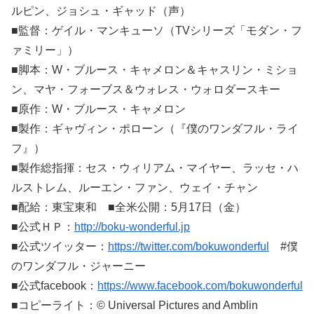
ルピン、ジョシュ・ギャッド（声）
■監督：ゲイル・マンキューソ（TVシリーズ「モダン・フ
ァミリー」）
■脚本：W・ブルース・キャメロン＆キャスリン・ミショ
ン、マヤ・フォーブス＆ウォレス・ウォロダースキー
■原作：W・ブルース・キャメロン
■製作：ギャヴィン・ポローン（『僕のワンダフル・ライ
フ』）
■製作総指揮：セス・ウィリアム・マイヤー、ラッセ・ハ
ルストレム、ルーエン・ファン、ウェイ・チャン
■配給：東宝東和 ■全米公開：5月17日（金）
■公式ＨＰ：
http://boku-wonderful.jp
■公式ツイッター：
https://twitter.com/bokuwonderful
#僕
のワンダフル・ジャーニー
■公式facebook：
https://www.facebook.com/bokuwonderful
■コピーライト：© Universal Pictures and Amblin