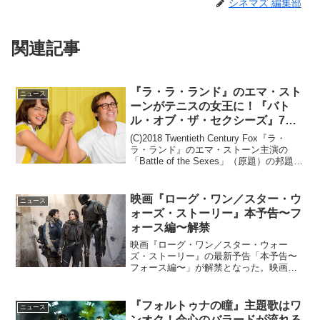
シネマズ 編集部
関連記事
『ラ・ラ・ランド』のエマ・スト
ニュース
ーンがテニスの女王に！『バト
ル・オブ・ザ・セクシーズ』7月
公開！
(C)2018 Twentieth Century Fox『ラ・
ラ・ランド』のエマ・ストーン主演の
「Battle of the Sexes」（原題）の邦題
が、『バトル・オブ・ザ・セクシーズ』
に決定し、2018年7月6日（金）より公開
されるこ...
映画『ローグ・ワン／スター・ウ
ニュース
ォーズ・ストーリー』本予告〜フ
ォース編〜解禁
映画『ローグ・ワン／スター・ウォー
ズ・ストーリー』の最新予告「本予告〜
フォース編〜」が解禁となった。映画
『ローグ・ワン／スター・ウォーズ・ス
トーリー』最新予告『ローグ・ワン／ス
ター・ウォーズ・ストーリー』は、『ス
『フォルトゥナの瞳』主題歌はワ
ニュース
ター・ウォーズ エピソード3...
ンオク！会心のバラードが流れる