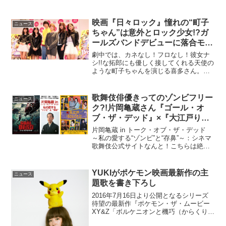
ーンが2015年7月31日までの5週間にわた
り実施されている。歌舞伎の次世代を担
う面々の競演『三人吉三』『三人吉
映画『日々ロック』憧れの“町子
ニュース
三』、河竹...
ちゃん”は意外とロック少女!?ガ
ールズバンドデビューに落合モト
キも思わず「マ・チ・コ♪」
劇中では、カネなし！フロなし！彼女ナ
シ!!な拓郎にも優しく接してくれる天使の
ような町子ちゃんを演じる喜多さん。ど
うやら実はアッツアツなロック魂を胸に
秘めていたようで、なんと！喜多さん＆
工藤えみ さん＆楠世蓮さん＆伊藤弥鈴さ
歌舞伎俳優きってのゾンビフリー
ニュース
んの“超絶”美少女...
ク?!片岡亀蔵さん『ゴール・オ
ブ・ザ・デッド』×『大江戸りび
んぐでっど』スペシャルトーク♪
片岡亀蔵 in トーク・オブ・ザ・デッド
～私の愛する“ゾンビ”と“存鼻”～：シネマ
歌舞伎公式サイトなんと！こちらは絶賛
上映中の映画『ゴール・オブ・ザ・デッ
ド』×月イチ歌舞伎で5/31（土）上映スタ
ートのシネマ歌舞伎『大江戸りびんぐで
YUKIがポケモン映画最新作の主
ニュース
っど...
題歌を書き下ろし
2016年7月16日より公開となるシリーズ
待望の最新作『ポケモン・ザ・ムービー
XY&Z「ボルケニオンと機巧（からくり）
のマギアナ」』の主題歌を、シンガーソ