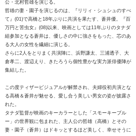
公・北村哲雄を演じる。
哲雄の妻・園子を演じるのは、『リリィ・シュシュのすべ
て』(01)で高橋と18年ぶりに共演を果たす、蒼井優。『百
万円と苦虫女』(08)以来、映画としては11年ぶりのタナダ
組参加となる蒼井は、優しさの中に強さをもった、芯のあ
る大人の女性を繊細に演じる。
さらに2人をとりまく共演陣に、浜野謙太、三浦透子、大
倉孝二、渡辺えり、きたろうら個性豊かな実力派俳優陣が
集結した。
この度ティザービジュアルが解禁され、夫婦役初共演とな
る高橋＆蒼井が魅せる、愛し合う美しい男女の姿が披露さ
れた。
タナダ監督が映画のキーカラーとした「スモーキーブル
ー」の世界観に包まれた、主人公の哲雄（高橋）とその
妻・園子（蒼井）はドキッとするほど美しく、幸せそうに