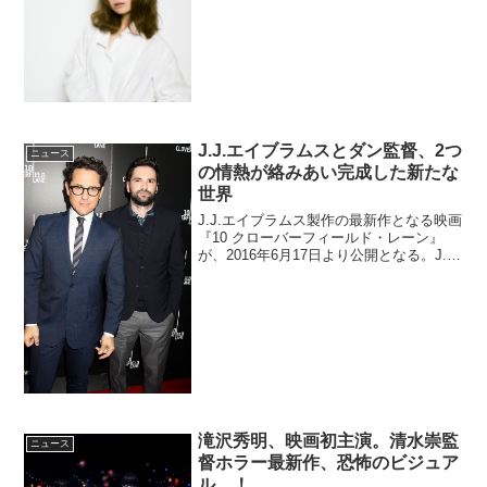
ングライターのYUKIが担当することがあ
きらかとなった。ポケモン映画最新作の
主題歌にY...
J.J.エイブラムスとダン監督、2つ
ニュース
の情熱が絡みあい完成した新たな
世界
J.J.エイブラムス製作の最新作となる映画
『10 クローバーフィールド・レーン』
が、2016年6月17日より公開となる。J.J.
エイブラムスとダン・トラクテンバーグ
監督の情熱と信頼映画『10 クローバーフ
ィールド・レーン』多くの謎に包まれ
た...
滝沢秀明、映画初主演。清水崇監
ニュース
督ホラー最新作、恐怖のビジュア
ル…！