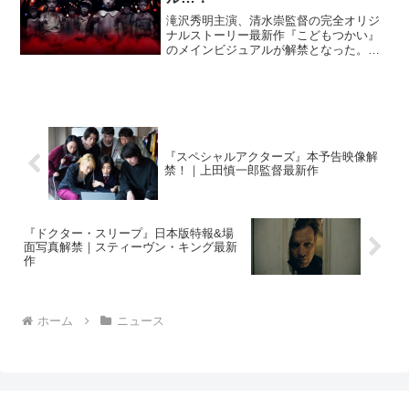
滝沢秀明主演、清水崇監督の完全オリジ
ナルストーリー最新作『こどもつかい』
のメインビジュアルが解禁となった。白
目のこどもの霊がズラリ…！映画『こど
もつかい』新人記者の駿也(有岡大貴)は、
郊外で起こった連続不審死事件を追うう
ちに奇...
『スペシャルアクターズ』本予告映像解
禁！｜上田慎一郎監督最新作
『ドクター・スリープ』日本版特報&場
面写真解禁｜スティーヴン・キング最新
作
ホーム
ニュース