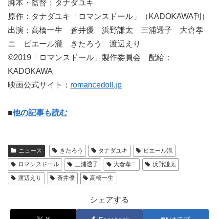
脚本・監督：タナダユキ
原作：タナダユキ「ロマンスドール」（KADOKAWA刊）
出演：高橋一生 蒼井優 浜野謙太 三浦透子 大倉孝
ニ ピエール瀧 きたろう 渡辺えり
©2019「ロマンスドール」製作委員会 配給：
KADOKAWA
映画公式サイト：
romancedoll.jp
■
他の記事も読む
ニュース
きたろう
タナダユキ
ピエール瀧
ロマンスドール
三浦透子
大倉孝ニ
浜野謙太
渡辺えり
蒼井優
高橋一生
シェアする