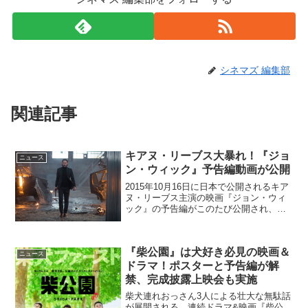
シネマズ 編集部
関連記事
キアヌ・リーブス大暴れ！『ジョ
ニュース
ン・ウィック』予告編動画が公開
2015年10月16日に日本で公開されるキア
ヌ・リーブス主演の映画『ジョン・ウィ
ック』の予告編がこのたび公開され、ク
ールでスタイリッシュなアクションを見
せている。『ジョン・ウィック』でキア
ヌ・リーブスが復活 亡き妻の形見の子犬
『柴公園』は犬好き必見の映画＆
と過ごす静かな...
ニュース
ドラマ！ポスターと予告編が解
禁、完成披露上映会も実施
柴犬連れおっさん3人による壮大な無駄話
が展開される、連続ドラマ&映画『柴公