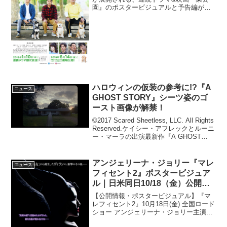
園』のポスタービジュアルと予告編が解
禁。ドラマ第1話の完成披露上映会の開催
も決定した。本作は、街の公園で、柴犬
連れおっさん3人がダラダラと喋るだけの
会話劇...
ハロウィンの仮装の参考に!?『A
ニュース
GHOST STORY』シーツ姿のゴ
ースト画像が解禁！
©2017 Scared Sheetless, LLC. All Rights
Reserved.ケイシー・アフレックとルーニ
ー・マーラの出演最新作『A GHOST
STORY／ア・ゴースト・ストーリー』が
2018年11月17日（土）に公開...
アンジェリーナ・ジョリー『マレ
ニュース
フィセント2』ポスタービジュア
ル｜日米同日10/18（金）公開決
定！
【公開情報・ポスタービジュアル】『マ
レフィセント2』10月18日(金) 全国ロード
ショー アンジェリーナ・ジョリー主演作
『マレフィセント』の続編『マレフィセ