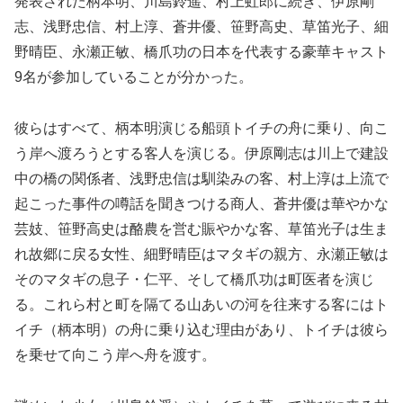
発表された柄本明、川島鈴遥、村上虹郎に続き、伊原剛
志、浅野忠信、村上淳、蒼井優、笹野高史、草笛光子、細
野晴臣、永瀬正敏、橋爪功の日本を代表する豪華キャスト
9名が参加していることが分かった。
彼らはすべて、柄本明演じる船頭トイチの舟に乗り、向こ
う岸へ渡ろうとする客人を演じる。伊原剛志は川上で建設
中の橋の関係者、浅野忠信は馴染みの客、村上淳は上流で
起こった事件の噂話を聞きつける商人、蒼井優は華やかな
芸妓、笹野高史は酪農を営む賑やかな客、草笛光子は生ま
れ故郷に戻る女性、細野晴臣はマタギの親方、永瀬正敏は
そのマタギの息子・仁平、そして橋爪功は町医者を演じ
る。これら村と町を隔てる山あいの河を往来する客にはト
イチ（柄本明）の舟に乗り込む理由があり、トイチは彼ら
を乗せて向こう岸へ舟を渡す。