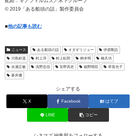
配給：キノフィルムズ／木下グループ
© 2019「ある船頭の話」製作委員会
■
他の記事も読む
ニュース
ある船頭の話
オダギリジョー
伊原剛志
川島鈴遥
村上淳
村上虹郎
柄本明
橋爪功
永瀬正敏
浅野忠信
笹野高史
細野晴臣
草笛光子
蒼井優
シェアする
X
Facebook
はてブ
LINE
コピー
シネマズ 編集部をフォローする