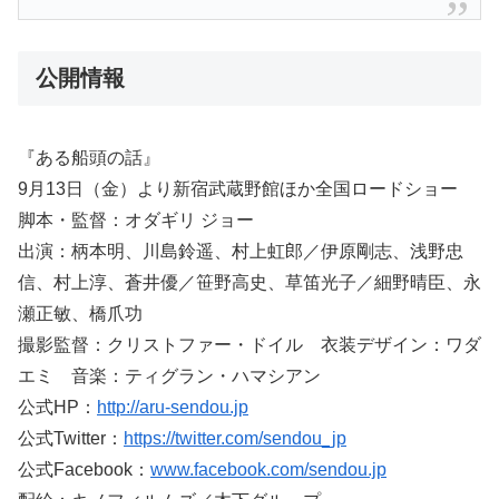
公開情報
『ある船頭の話』
9月13日（金）より新宿武蔵野館ほか全国ロードショー
脚本・監督：オダギリ ジョー
出演：柄本明、川島鈴遥、村上虹郎／伊原剛志、浅野忠
信、村上淳、蒼井優／笹野高史、草笛光子／細野晴臣、永
瀬正敏、橋爪功
撮影監督：クリストファー・ドイル 衣装デザイン：ワダ
エミ 音楽：ティグラン・ハマシアン
公式HP：
http://aru-sendou.jp
公式Twitter：
https://twitter.com/sendou_jp
公式Facebook：
www.facebook.com/sendou.jp