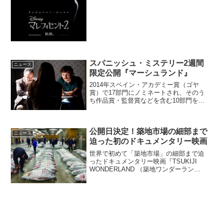
ント2』の日本公開が日米同日の10月18日
(金)に決定し、ポスタービジュアルが...
スパニッシュ・ミステリー2週間
ニュース
限定公開『マーシュランド』
2014年スペイン・アカデミー賞（ゴヤ
賞）で17部門にノミネートされ、そのう
ち作品賞・監督賞などを含む10部門をも
受賞したスパニッシュ・ミステリー『マ
ーシュランド』が、2015年10月17日
（土）から10月30日（金）までの2週間、
公開日決定！築地市場の細部まで
ヒューマ...
ニュース
迫った初のドキュメンタリー映画
世界で初めて「築地市場」の細部まで迫
ったドキュメンタリー映画『TSUKIJI
WONDERLAND （築地ワンダーラン
ド）』の公開日が2016年10月に決定し
た。築地の細部まで迫った初のドキュメ
ンタリー映画『TSUKIJI WONDERLA...