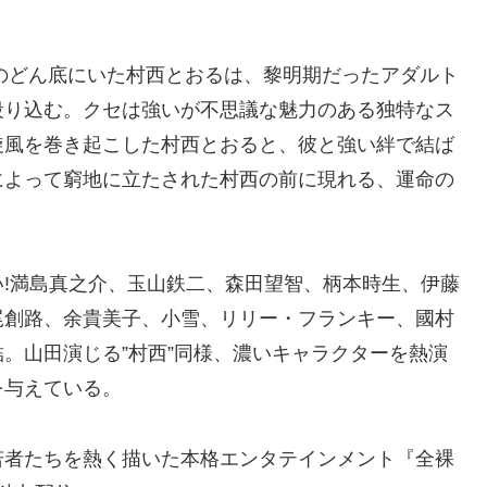
どん底にいた村西とおるは、黎明期だったアダルト
殴り込む。クセは強いが不思議な魅力のある独特なス
旋風を巻き起こした村西とおると、彼と強い絆で結ば
によって窮地に立たされた村西の前に現れる、運命の
!満島真之介、玉山鉄二、森田望智、柄本時生、伊藤
尾創路、余貴美子、小雪、リリー・フランキー、國村
。山田演じる”村西”同様、濃いキャラクターを熱演
を与えている。
た若者たちを熱く描いた本格エンタテインメント『全裸