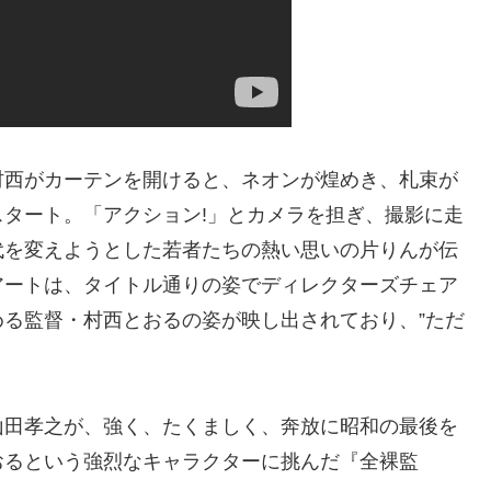
西がカーテンを開けると、ネオンが煌めき、札束が
がスタート。「アクション!」とカメラを担ぎ、撮影に走
代を変えようとした若者たちの熱い思いの片りんが伝
ートは、タイトル通りの姿でディレクターズチェア
る監督・村西とおるの姿が映し出されており、”ただ
山田孝之が、強く、たくましく、奔放に昭和の最後を
おるという強烈なキャラクターに挑んだ『全裸監