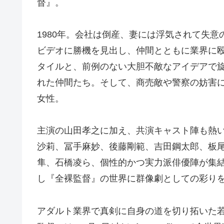
督』。
1980年。会社は倒産、妻には浮気されて失意の
ビデオに勝機を見出し、仲間とともに業界に
タイルと、前例のない大胆不敵なアイデアで
れた仲間たち。そして、商売敵や警察の妨害
女性。
主演の山田孝之に加え、共演キャスト陣も熱い
沙莉、冨手麻妙、後藤剛範、吉田鋼太郎、板
隼、石橋凌ら、個性的かつ実力派俳優陣が集結
し『全裸監督』の世界に群像劇としての彩り
アダルト業界で真剣に自身の道を切り拓い