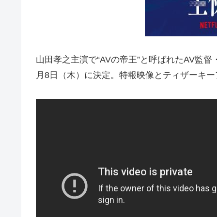
山田孝之主演で“AVの帝王”と呼ばれたAV監
月8日（木）に決定。特報映像とティザーキ