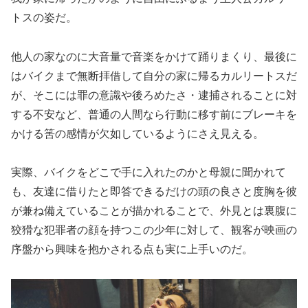
トスの姿だ。
他人の家なのに大音量で音楽をかけて踊りまくり、最後に
はバイクまで無断拝借して自分の家に帰るカルリートスだ
が、そこには罪の意識や後ろめたさ・逮捕されることに対
する不安など、普通の人間なら行動に移す前にブレーキを
かける筈の感情が欠如しているようにさえ見える。
実際、バイクをどこで手に入れたのかと母親に聞かれて
も、友達に借りたと即答できるだけの頭の良さと度胸を彼
が兼ね備えていることが描かれることで、外見とは裏腹に
狡猾な犯罪者の顔を持つこの少年に対して、観客が映画の
序盤から興味を抱かされる点も実に上手いのだ。