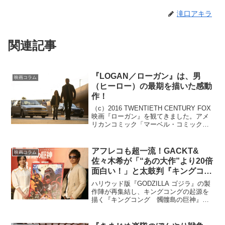
滝口アキラ
関連記事
『LOGAN／ローガン』は、男
映画コラム
（ヒーロー）の最期を描いた感動
作！
（c）2016 TWENTIETH CENTURY FOX
映画『ローガン』を観てきました。アメ
リカンコミック「マーベル・コミック」
の人気シリーズ『X-メン』の中に出てく
るキャラクター『ウルヴァリン』を主人
公にした映画作品の3作目となる作品で...
アフレコも超一流！GACKT&
映画コラム
佐々木希が「“あの大作”より20倍
面白い！」と太鼓判『キングコン
グ 髑髏島の巨神』
ハリウッド版『GODZILLA ゴジラ』の製
作陣が再集結し、キングコングの起源を
描く『キングコング 髑髏島の巨神』の
日本語吹き替え版の公開アフレコが2月16
日に都内で行われ、声優を務めるGACKT
さんと佐々木希さんが登場。GACKTさん