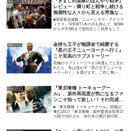
『きまじめ楽隊のぼんやり戦争』
映画コラム
は主...
レビュー：隣り町と戦争し続ける
無個性な人々から見える秀逸な風
刺の寓話
■増當竜也連載「ニューシネマ・アナリテ
ィクス」SHORT1本の川を挟んで、朝9時
から夕方5時まで規則正しく戦争をしてい
るふたつの町。その片方の町の人々の日
常を淡々と描いた、何とも形容しがたい
奇妙な寓話の映画です。登場人物の誰一
金持ち王子が無課金で純愛する
映画コラム
人として感情を...
『星の王子ニューヨークへ行く』
こそ至高のラブストーリー
究極のラブストーリーを1本選んでと言わ
れたら、私は迷わず『星の王子ニューヨ
ークへ行く』を選びます。ご存じ無い方
のために一言で説明しますと、「アフリ
カのとある国の王子が結婚相手を探しに
身分を隠してニューヨークに行く」とい
『東京喰種 トーキョーグー
映画コラム
うストーリーです。もう...
ル』、原作再現度が気になるファ
ンこそ知って欲しい！その完成度
の高さ！
■『東京喰種 トーキョーグール』関連記
事(C)2017「東京喰種」製作委員会世界37
カ国で刊行され、単行本の累計発行部数
2300万部、全世界では累計発行部数3000
万部を超える、石田スイ原作の超人気コ
ミック『東京喰種 トーキョーグール』。