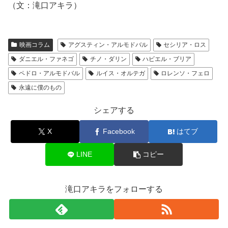
（文：滝口アキラ）
映画コラム
アグスティン・アルモドバル
セシリア・ロス
ダニエル・ファネゴ
チノ・ダリン
ハビエル・ブリア
ペドロ・アルモドバル
ルイス・オルテガ
ロレンソ・フェロ
永遠に僕のもの
シェアする
X
Facebook
はてブ
LINE
コピー
滝口アキラをフォローする