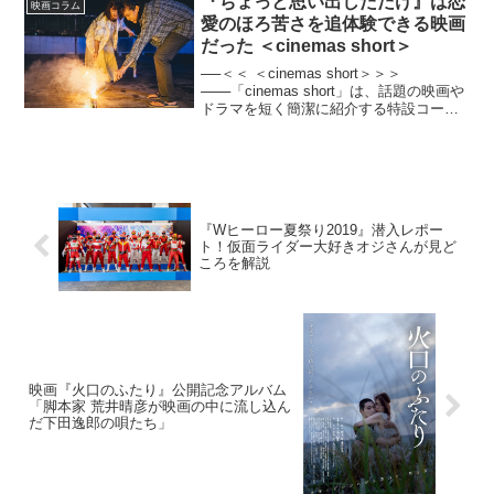
『ちょっと思い出しただけ』は恋
映画コラム
そ...
愛のほろ苦さを追体験できる映画
だった ＜cinemas short＞
──＜＜ ＜cinemas short＞＞＞
───「cinemas short」は、話題の映画や
ドラマを短く簡潔に紹介する特設コーナ
ー。今回紹介する映画は『ちょっと思い
出しただけ』。怪我でダンサーの道を諦
めた照生（池松壮亮）と、その彼女で
タ...
『Wヒーロー夏祭り2019』潜入レポー
ト！仮面ライダー大好きオジさんが見ど
ころを解説
映画『火口のふたり』公開記念アルバム
「脚本家 荒井晴彦が映画の中に流し込ん
だ下田逸郎の唄たち」