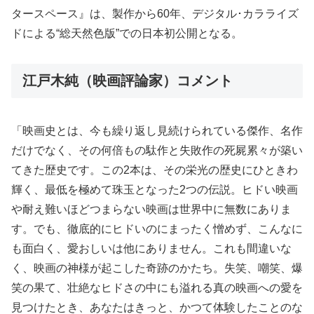
タースペース』は、製作から60年、デジタル･カラライズ
ドによる“総天然色版”での日本初公開となる。
江戸木純（映画評論家）コメント
「映画史とは、今も繰り返し見続けられている傑作、名作
だけでなく、その何倍もの駄作と失敗作の死屍累々が築い
てきた歴史です。この2本は、その栄光の歴史にひときわ
輝く、最低を極めて珠玉となった2つの伝説。ヒドい映画
や耐え難いほどつまらない映画は世界中に無数にありま
す。でも、徹底的にヒドいのにまったく憎めず、こんなに
も面白く、愛おしいは他にありません。これも間違いな
く、映画の神様が起こした奇跡のかたち。失笑、嘲笑、爆
笑の果て、壮絶なヒドさの中にも溢れる真の映画への愛を
見つけたとき、あなたはきっと、かつて体験したことのな