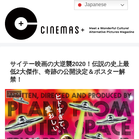
Japanese
サイテー映画の大逆襲2020！伝説の史上最
低2大傑作、奇跡の公開決定＆ポスター解
禁！
ニュース