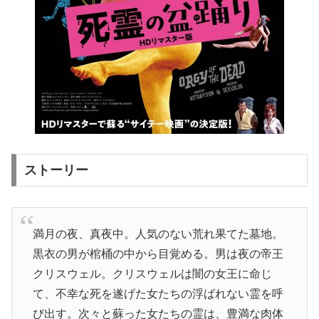
ストーリー
満月の夜、真夜中。人気のない荒れ果てた墓地。
黒衣の男が棺桶の中から目覚める。男は夜の帝王
クリスウェル。クリスウェルは闇の女王に命じ
て、不幸な死を遂げた女たちの浮ばれない霊を呼
び出す。次々と蘇った女たちの霊は、豊満な肉体