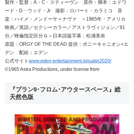
製作・監督：A・C・スティーヴン 原作・脚本：エドワ
ード・D・ウッド・Jr 撮影：ロバート・カラミコ 音
楽：ハイメ・メンドーサ＝ナヴァ ＜1965年・アメリカ
映画／英語／セクシーカラー／アストラヴィジョン／91
分／映倫指定区分Ｇ＞日本語版字幕：松浦美奈
原題：ORGY OF THE DEAD 提供：ポニーキャニオン+エ
デン 配給：エデン
公式サイト
www.eden-entertainment.jp/saitei2020/
©1965 Astra Productions, under license from
『プラン9･フロム･アウタースペース』総
天然色版