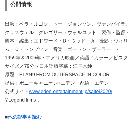
公開情報
出演：ベラ・ルゴシ、トー・ジョンソン、ヴァンパイラ、
クリスウェル、グレゴリー・ウォルコット 製作・監督・
脚本・編集：エドワード・D・ウッド・Jr 撮影：ウィリ
ム・Ｃ・トンプソン 音楽：ゴードン・ザーラー ＜
1959年＆2006年・アメリカ映画／英語／カラー／ビスタ
サイズ／79分＞日本語版字幕：江戸木純
原題：PLAN9 FROM OUTERSPACE IN COLOR
提供：ポニーキャニオン+エデン 配給：エデン
公式サイト
www.eden-entertainment.jp/saitei2020/
©Legend films．
■
他の記事も読む