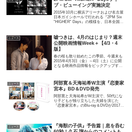
ブ・ビューイング実施決定
2015年10月に横浜アリーナおよび名古屋
日本ガイシホールで行われる『2PM Six
"HIGHER" Days』の模様を、日本全国の
映画館でライブ・ビューイングすること
が決定した。2012年に行われ話題となっ
た日本武道館6日間公演『2PM...
嘘つきは、4月のはじまり？週末
ニュース
公開映画情報Week＋【4/3・4
版】
春の桜も散り始めたこの季節。今週末も
2015年4月3日（金）～4日（土）に公開
となる映画作品情報をピックアップする
『Week+』のコーナーをお送りいたしま
す。2015年4月1日（水）公開『エイプリ
ルフールズ』監督:石川淳一 出演:戸田恵
阿部寛＆天海祐希W主演『恋妻家
ニュース
梨香...
宮本』BD＆DVD発売
阿部寛と天海祐希がW主演で、50代にな
り子どもが独り立ちした夫婦を演じた
『恋妻家宮本』のBlu-ray＆DVDが2017年
8月に発売されることが決定した。『恋妻
家宮本』Blu-ray＆DVD発売決定子供が独
り立ちした中学教師の宮本陽平(阿部...
『海獣の子供』予告篇｜息を呑む
ニュース
60秒！久石 譲からのコメントも