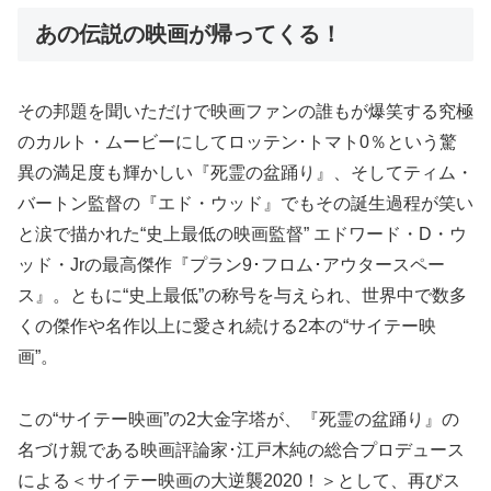
あの伝説の映画が帰ってくる！
その邦題を聞いただけで映画ファンの誰もが爆笑する究極
のカルト・ムービーにしてロッテン･トマト0％という驚
異の満足度も輝かしい『死霊の盆踊り』、そしてティム・
バートン監督の『エド・ウッド』でもその誕生過程が笑い
と涙で描かれた“史上最低の映画監督” エドワード・D・ウ
ッド・Jrの最高傑作『プラン9･フロム･アウタースペー
ス』。ともに“史上最低”の称号を与えられ、世界中で数多
くの傑作や名作以上に愛され続ける2本の“サイテー映
画”。
この“サイテー映画”の2大金字塔が、『死霊の盆踊り』の
名づけ親である映画評論家･江戸木純の総合プロデュース
による＜サイテー映画の大逆襲2020！＞として、再びス