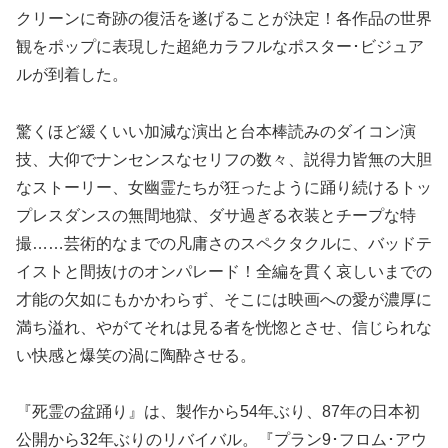
クリーンに奇跡の復活を遂げることが決定！各作品の世界
観をポップに表現した超絶カラフルなポスター･ビジュア
ルが到着した。
驚くほど緩くいい加減な演出と台本棒読みのダイコン演
技、大仰でナンセンスなセリフの数々、説得力皆無の大胆
なストーリー、女幽霊たちが狂ったように踊り続けるトッ
プレスダンスの無間地獄、ダサ過ぎる衣装とチープな特
撮……芸術的なまでの凡庸さのスペクタクルに、バッドテ
イストと間抜けのオンパレード！全編を貫く哀しいまでの
才能の欠如にもかかわらず、そこには映画への愛が濃厚に
満ち溢れ、やがてそれは見る者を恍惚とさせ、信じられな
い快感と爆笑の渦に陶酔させる。
『死霊の盆踊り』は、製作から54年ぶり、87年の日本初
公開から32年ぶりのリバイバル。『プラン9･フロム･アウ