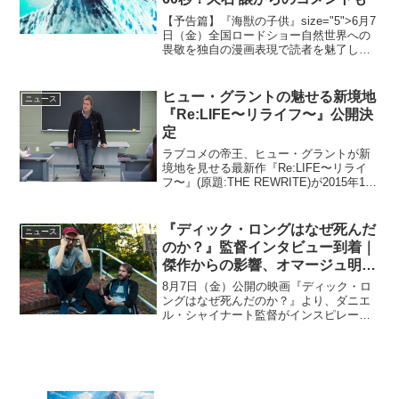
【予告篇】『海獣の子供』size="5">6月7
日（金）全国ロードショー自然世界への
畏敬を独自の漫画表現で読者を魅了し続
ける漫画家・五十嵐大介原作の映画『海
獣の子供』より、予告映像が解禁され
た。この度解禁された予告篇では、前半
ヒュー・グラントの魅せる新境地
ニュース
は浜辺の静けさ...
『Re:LIFE〜リライフ〜』公開決
定
ラブコメの帝王、ヒュー・グラントが新
境地を見せる最新作『Re:LIFE〜リライ
フ〜』(原題:THE REWRITE)が2015年11
月より公開されることが明らかとなり、
ポスタービジュアルが解禁となった。ラ
ブコメの帝王、ヒュー・グラントがみ
『ディック・ロングはなぜ死んだ
ニュース
せ...
のか？』監督インタビュー到着｜
傑作からの影響、オマージュ明か
す
8月7日（金）公開の映画『ディック・ロ
ングはなぜ死んだのか？』より、ダニエ
ル・シャイナート監督がインスピレーシ
ョンの源となった傑作について語るイン
タビューが到着した。本作は、奇想天外
なサバイバル・アドベンチャー『スイ
ス・アーミー・マン』で長...