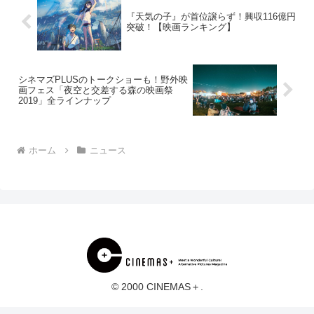
『天気の子』が首位譲らず！興収116億円
突破！【映画ランキング】
シネマズPLUSのトークショーも！野外映
画フェス「夜空と交差する森の映画祭
2019」全ラインナップ
ホーム
ニュース
© 2000 CINEMAS＋.