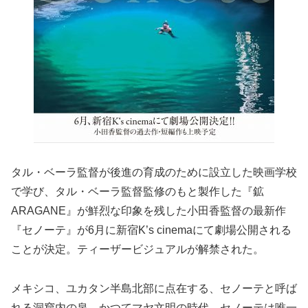
タル・ベーラ監督が後進の育成のために設立した映画学校
で学び、タル・ベーラ監督監修のもと製作した『鉱
ARAGANE』が鮮烈な印象を残した小田香監督の最新作
『セノーテ』が6月に新宿K’s cinemaにて劇場公開される
ことが決定。ティーザービジュアルが解禁された。
メキシコ、ユカタン半島北部に点在する、セノーテと呼ば
れる洞窟内の泉。かつてマヤ文明の時代、セノーテは唯一