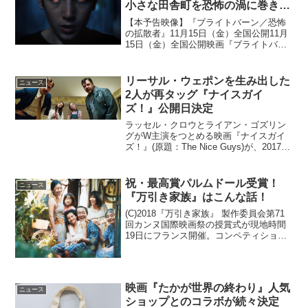
小さな田舎町を恐怖の渦に巻き込
んでいく
【本予告映像】『ブライトバーン／恐怖
の拡散者』11月15日（金）全国公開11月
15日（金）全国公開映画『ブライトバー
ン／恐怖の拡散者』の本予告映像が解禁
された。本作は、マーベル・スタジオの
大ヒット作『ガーディアンズ・オブ・ギ
リーサル・ウェポンを生み出した
ニュース
ャラクシー』シリ...
2人が再タッグ『ナイスガイ
ズ！』公開日決定
ラッセル・クロウとライアン・ゴズリン
グがW主演をつとめる映画『ナイスガイ
ズ！』(原題：The Nice Guys)が、2017年
2月に全国ロードショーとなることが決定
した。ラッセル・クロウ＆ライアン・ゴ
ズリング『ナイスガイズ！』シングルフ
祝・最高賞パルムドール受賞！
ニュース
ァ...
『万引き家族』はこんな話！
(C)2018『万引き家族』 製作委員会第71
回カンヌ国際映画祭の授賞式が現地時間
19日にフランス開催。コンペティション
部門にエントリーされていた是枝裕和監
督最新作『万引き家族』が最高賞のパル
ムドールを受賞。日本としては今村昌平
監督作『うな...
映画『たかが世界の終わり』人気
ニュース
ショップとのコラボが続々決定