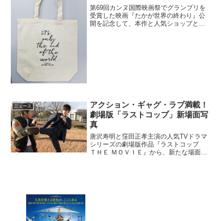
第69回カンヌ国際映画祭でグランプリを
受賞した映画『たかが世界の終わり』公
開を記念して、本作と人気ショップとの
タイアップが発表となった。映画『たか
が世界の終わり』世界観に共鳴した人気
ショップとコラボ決定「もうすぐ死ぬ」
と家族に伝えるために、...
アクション・ギャグ・ラブ満載！
ニュース
劇場版「ラストコップ」新場面写
真
唐沢寿明と窪田正孝主演の人気TVドラマ
シリーズの劇場版作品『ラストコップ
ＴＨＥ ＭＯＶＩＥ』から、新たな場面写
真が解禁された。新たな場面写真公開
『ラストコップ ＴＨＥ ＭＯＶＩＥ』こ
れまで幾多のピンチを乗り切ってきた京
極(唐沢寿明)の不死...