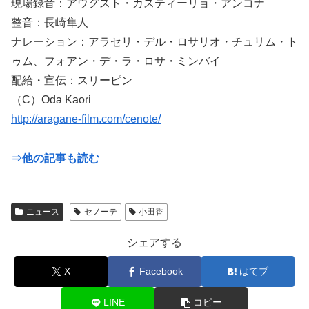
現場録音：アウグスト・カスティーリョ・アンコナ
整音：長崎隼人
ナレーション：アラセリ・デル・ロサリオ・チュリム・ト
ゥム、フォアン・デ・ラ・ロサ・ミンバイ
配給・宣伝：スリーピン
（C）Oda Kaori
http://aragane-film.com/cenote/
⇒他の記事も読む
ニュース
セノーテ
小田香
シェアする
X
Facebook
はてブ
LINE
コピー