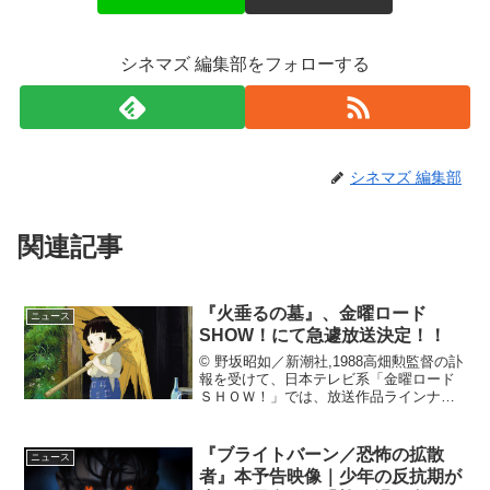
シネマズ 編集部をフォローする
シネマズ 編集部
関連記事
『火垂るの墓』、金曜ロード
ニュース
SHOW！にて急遽放送決定！！
© 野坂昭如／新潮社,1988高畑勲監督の訃
報を受けて、日本テレビ系「金曜ロード
ＳＨＯＷ！」では、放送作品ラインナッ
プを急遽変更し、監督の代表作である
『火垂るの墓』を放送することが決定。4
月13日に放送される。当初13日を予定し
『ブライトバーン／恐怖の拡散
ニュース
ていた『名探...
者』本予告映像｜少年の反抗期が