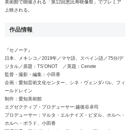
美術館で開催される「第12回恵比寿映像祭」でプレミア
上映される。
作品情報
『セノーテ』
日本、メキシコ／2019年／マヤ語、スペイン語／75分/デ
ジタル／原題：TS’ONOT ／英題：Cenote
監督・撮影・編集：小田香
企画：愛知芸術文化センター、シネ・ヴェンダバル、フィ
ールドレイン
制作：愛知美術館
エグゼクティブ・プロデューサー:越後谷卓司
プロデューサー：マルタ・エルナイズ・ピダル、ホルヘ・
ホルヘ・ボラド、小田香