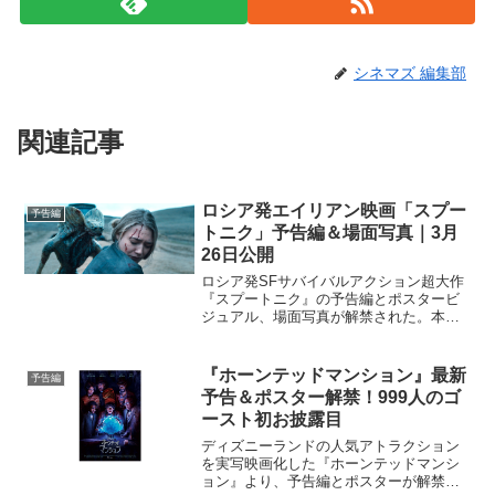
シネマズ 編集部
関連記事
ロシア発エイリアン映画「スプー
予告編
トニク」予告編＆場面写真｜3月
26日公開
ロシア発SFサバイバルアクション超大作
『スプートニク』の予告編とポスタービ
ジュアル、場面写真が解禁された。本作
は、2020年トライベッカ映画祭で公開さ
れると、斬新なクリーチャーと芸術感
覚、観客もその場にいるような臨場感
『ホーンテッドマンション』最新
予告編
と、静と動を緩急自在に...
予告＆ポスター解禁！999人のゴ
ースト初お披露目
ディズニーランドの人気アトラクション
を実写映画化した『ホーンテッドマンシ
ョン』より、予告編とポスターが解禁さ