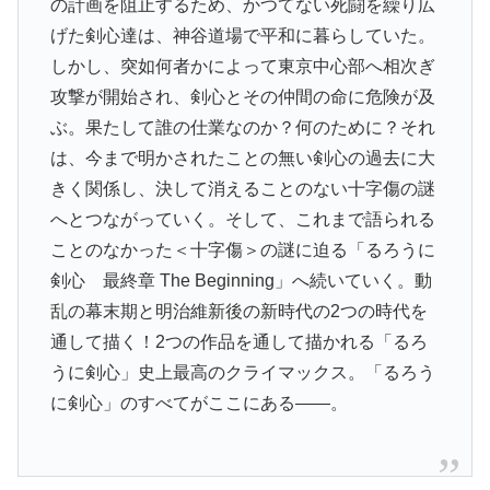
の計画を阻止するため、かつてない死闘を繰り広
げた剣心達は、神谷道場で平和に暮らしていた。
しかし、突如何者かによって東京中心部へ相次ぎ
攻撃が開始され、剣心とその仲間の命に危険が及
ぶ。果たして誰の仕業なのか？何のために？それ
は、今まで明かされたことの無い剣心の過去に大
きく関係し、決して消えることのない十字傷の謎
へとつながっていく。そして、これまで語られる
ことのなかった＜十字傷＞の謎に迫る「るろうに
剣心 最終章 The Beginning」へ続いていく。動
乱の幕末期と明治維新後の新時代の2つの時代を
通して描く！2つの作品を通して描かれる「るろ
うに剣心」史上最高のクライマックス。「るろう
に剣心」のすべてがここにある――。