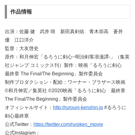
作品情報
出演：佐藤 健 武井 咲 新田真剣佑 青木崇高 蒼井
優 江口洋介
監督：大友啓史
原作：和月伸宏「るろうに剣心−明治剣客浪漫譚-」（集英
社ジャンプ コミックス刊）製作：映画「るろうに剣心
最終章 The Final/The Beginning」製作委員会
制作プロダクション・配給：ワーナー・ブラザース映画
©和月伸宏／集英社 ©2020映画「るろうに剣心 最終章
The Final/The Beginning」製作委員会
オフィシャルサイト：
http://rurouni-kenshin.jp
#るろうに
剣心最終章
公式Twitter：
https://twitter.com/ruroken_movie
公式Instagram：