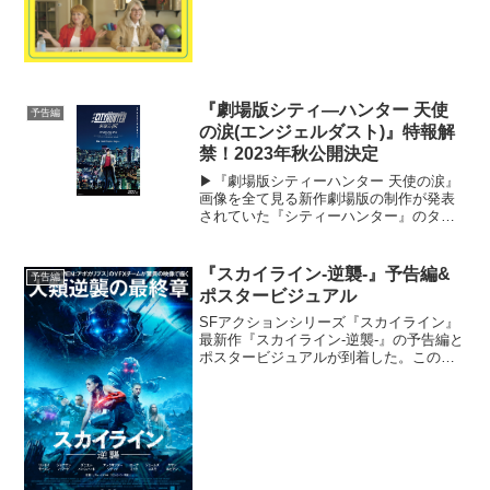
『劇場版シティ―ハンター 天使
予告編
の涙(エンジェルダスト)』特報解
禁！2023年秋公開決定
▶︎『劇場版シティーハンター 天使の涙』
画像を全て見る新作劇場版の制作が発表
されていた『シティーハンター』のタイ
トルが『劇場版シティーハンター 天使の
涙(エンジェルダスト)』に決定し、2023
年秋に劇場公開することが発表された。
『スカイライン-逆襲-』予告編&
予告編
前作『劇場版...
ポスタービジュアル
SFアクションシリーズ『スカイライン』
最新作『スカイライン-逆襲-』の予告編と
ポスタービジュアルが到着した。この度
解禁された予告編では、僅か3⽇で地球を
征服した未知の⽣命体との戦いの軌跡が
前2作の映像とともに回想される。そして
5年後、ついに...