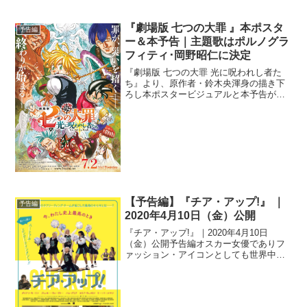
れた。世界中で愛され続ける人気のアト
ラクション「ホーンテッドマンション」
にインスパイアされた本作の舞台は、不
『劇場版 七つの大罪 』本ポスタ
予告編
気味にそびえる洋館“ホー...
ー＆本予告｜主題歌はポルノグラ
フィティ･岡野昭仁に決定
『劇場版 七つの大罪 光に呪われし者た
ち』より、原作者・鈴木央渾身の描き下
ろし本ポスタービジュアルと本予告が到
着。主題歌がポルノグラフィティ･岡野昭
仁の「その先の光へ」に決定し、豪華新
キャストも発表された。『七つの大罪』
は、いまだ人と人なら...
【予告編】『チア・アップ!』 ｜
予告編
2020年4月10日（金）公開
『チア・アップ!』｜2020年4月10日
（金）公開予告編オスカー女優でありフ
ァッション・アイコンとしても世界中で
大人気のダイアン・キートンが平均年齢
72歳のチアリーディングに挑戦した映画
『POMS』が、『チア・アップ!』とし...