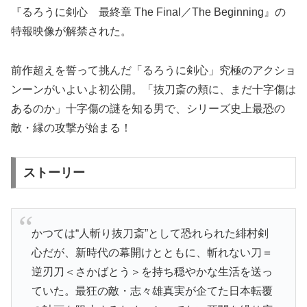
『るろうに剣心 最終章 The Final／The Beginning』の
特報映像が解禁された。
前作超えを誓って挑んだ「るろうに剣心」究極のアクショ
ンーンがいよいよ初公開。「抜刀斎の頬に、まだ十字傷は
あるのか」十字傷の謎を知る男で、シリーズ史上最恐の
敵・縁の攻撃が始まる！
ストーリー
かつては“人斬り抜刀斎”として恐れられた緋村剣
心だが、新時代の幕開けとともに、斬れない刀＝
逆刃刀＜さかばとう＞を持ち穏やかな生活を送っ
ていた。最狂の敵・志々雄真実が企てた日本転覆