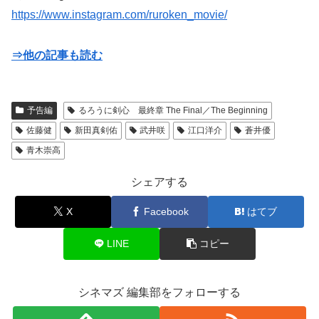
https://www.instagram.com/ruroken_movie/
⇒他の記事も読む
予告編
るろうに剣心 最終章 The Final／The Beginning
佐藤健
新田真剣佑
武井咲
江口洋介
蒼井優
青木崇高
シェアする
X
Facebook
はてブ
LINE
コピー
シネマズ 編集部をフォローする