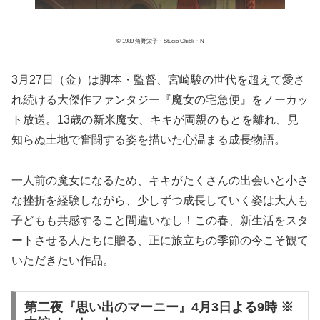
© 1989 角野栄子・Studio Ghibli・N
3月27日（金）は脚本・監督、宮崎駿の世代を超えて愛さ
れ続ける大傑作ファンタジー『魔女の宅急便』をノーカッ
ト放送。13歳の新米魔女、キキが両親のもとを離れ、見
知らぬ土地で奮闘する姿を描いた心温まる成長物語。
一人前の魔女になるため、キキがたくさんの出会いと小さ
な挫折を経験しながら、少しずつ成長していく姿は大人も
子どもも共感すること間違いなし！この春、新生活をスタ
ートさせる人たちに贈る、正に旅立ちの季節の今こそ観て
いただきたい作品。
第二夜『思い出のマーニー』4月3日よる9時 ※