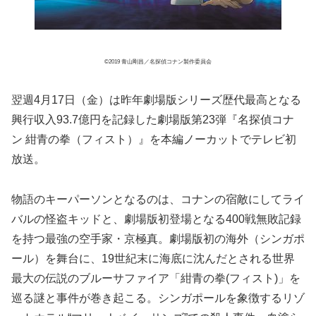
©2019 青山剛昌／名探偵コナン製作委員会
翌週4月17日（金）は昨年劇場版シリーズ歴代最高となる
興行収入93.7億円を記録した劇場版第23弾『名探偵コナ
ン 紺青の拳（フィスト）』を本編ノーカットでテレビ初
放送。
物語のキーパーソンとなるのは、コナンの宿敵にしてライ
バルの怪盗キッドと、劇場版初登場となる400戦無敗記録
を持つ最強の空手家・京極真。劇場版初の海外（シンガポ
ール）を舞台に、19世紀末に海底に沈んだとされる世界
最大の伝説のブルーサファイア「紺青の拳(フィスト)」を
巡る謎と事件が巻き起こる。シンガポールを象徴するリゾ