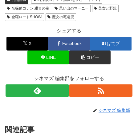
名探偵コナン 紺青の拳
思い出のマーニー
美女と野獣
金曜ロードSHOW!
魔女の宅急便
シェアする
X
Facebook
はてブ
LINE
コピー
シネマズ 編集部をフォローする
シネマズ 編集部
関連記事