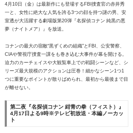
4月10日（金）は最新作にも登場するFBI捜査官の赤井秀
一と、女性に絶大な人気を誇る3つの顔を持つ謎の男、安
室透が大活躍する劇場版第20弾『名探偵コナン 純黒の悪
夢（ナイトメア）』を放送。
コナンの最大の宿敵“黒ずくめの組織”とFBI、公安警察、
CIAや警視庁捜査一課をも巻き込む大事件が幕を開ける。
迫力のカーチェイスや大観覧車上での戦闘シーンなど、シ
リーズ最大規模のアクションは圧巻！細かなシーン1つ1
つに重要なポイントが散りばめられ、最初から最後まで目
が離せない。
第二夜『名探偵コナン 紺青の拳（フィスト）』
4月17日よる9時※テレビ初放送・本編ノーカッ
ト