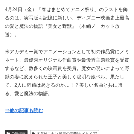
4月24日（金）「春はまとめてアニメ祭り」のラストを飾
るのは、実写版も記憶に新しい、ディズニー映画史上最高
の愛と魔法の物語『美女と野獣』（本編ノーカット放
送）。
米アカデミー賞でアニメーションとして初の作品賞にノミ
ネート、最優秀オリジナル作曲賞や最優秀主題歌賞を受賞
するなど、数多くの映画賞を受賞。魔女の呪いによって野
獣の姿に変えられた王子と美しく聡明な娘ベル。果たし
て、2人に奇蹟は起きるのか…！？美しい名曲と共に贈
る、愛と魔法の物語。
⇒他の記事も読む
公開情報
名探偵コナン 純黒の悪夢(ナイトメア)