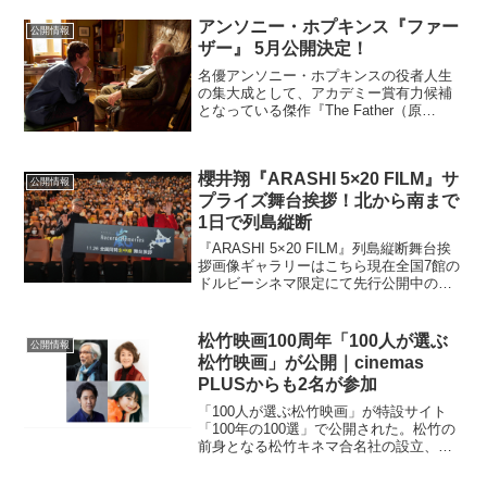
着想を得たオリジナル脚本で、わき目も
アンソニー・ホプキンス『ファー
ふらずに一心不乱に...
公開情報
ザー』 5月公開決定！
名優アンソニー・ホプキンスの役者人生
の集大成として、アカデミー賞有力候補
となっている傑作『The Father（原
題）』が、『ファーザー』の邦題で、５
月、TOHOシネマズ シャンテ他にて日本
公開されることが決定した。 本作は、世
櫻井翔『ARASHI 5×20 FILM』サ
界30カ国以...
公開情報
プライズ舞台挨拶！北から南まで
1日で列島縦断
『ARASHI 5×20 FILM』列島縦断舞台挨
拶画像ギャラリーはこちら現在全国7館の
ドルビーシネマ限定にて先行公開中の、
嵐”初”のライブフィルム『ARASHI
Anniversary Tour 5×20 FILM “Record of
...
松竹映画100周年「100人が選ぶ
公開情報
松竹映画」が公開｜cinemas
PLUSからも2名が参加
「100人が選ぶ松竹映画」が特設サイト
「100年の100選」で公開された。松竹の
前身となる松竹キネマ合名社の設立、そ
して数々の名作を創り出した蒲田撮影所
の開所を迎えた1920年から、日本映画史