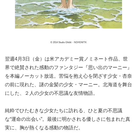
© 2014 Studio Ghibli・NDHDMTK
翌週4月3日（金）は米アカデミー賞ノミネート作品、世
界で絶賛された感動のファンタジー『思い出のマーニー』
を本編ノーカット放送。苦悩を抱え心を閉ざす少女・杏奈
の前に現れた、謎の金髪の少女・マーニー。北海道を舞台
にした、２人の少女の不思議な友情物語。
純粋でひたむきな少女たちに訪れる、ひと夏の不思議
な“運命の出会い”。最後に明かされる優しさに包まれた真
実に、胸が熱くなる感動の物語だ。