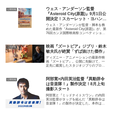
ウェス・アンダーソン監督
公開情報
『Asteroid City(原題)』9月1日公
開決定！スカーレット・ヨハンソ
ン、トム・ハンクスら豪華キャス
ウェス・アンダーソンが監督・脚本を務
ト集結
めた最新作『Asteroid City(原題)』が、第
76回カンヌ国際映画祭コンペティション
部門に出品されることが決定した。さら
に、2023年9月1日（金）の日本公開も発
表された。アメリカでの予告編公開直...
映画『ズートピア』ジブリ・鈴木
公開情報
敏夫氏が絶賛「ずば抜けた傑作」
ディズニー・アニメーションの最新作映
画『ズートピア』。公開に先駆けて、一
足先に鑑賞したスタジオジブリのプロデ
ューサー、鈴木敏夫氏のコメントが到着
した。「すごいの観ちゃった！」と宮崎
駿監督にも報告動物が人間のように暮ら
阿部寛×内田英治監督『異動辞令
公開情報
す大都会、ズートピア。誰...
は音楽隊！』製作決定！8月上旬
撮影スタート
阿部寛と『ミッドナイトスワン』の内田
英治監督がタッグを組んだ『異動辞令は
音楽隊！』の製作が決定した。本作は、
内田監督がYouTubeで偶然目にした警察
音楽隊のフラッシュモブ演奏の映像から