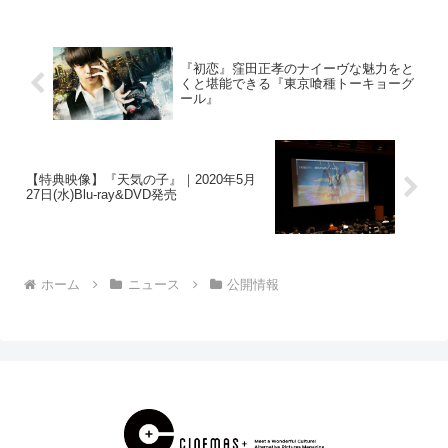
を飾る傑作、ヒット作の製作、配給、興
行を続け、2...
『初恋』窪田正孝のナイーヴな魅力をと
くと堪能できる『東京喰種トーキョーグ
ール』
【特典映像】『天気の子』｜2020年5月
27日(水)Blu-ray&DVD発売
ホーム
ニュース
公開情報