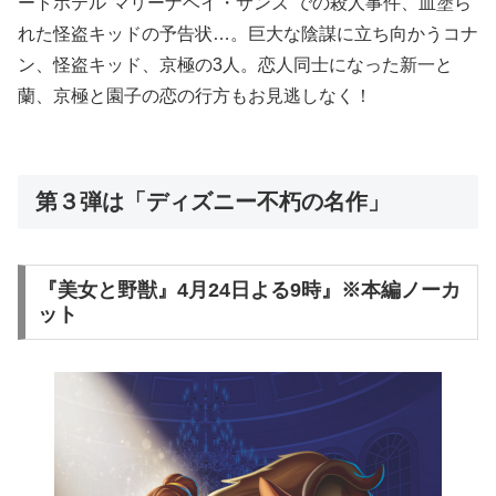
ートホテル“マリーナベイ・サンズ”での殺人事件、血塗ら
れた怪盗キッドの予告状…。巨大な陰謀に立ち向かうコナ
ン、怪盗キッド、京極の3人。恋人同士になった新一と
蘭、京極と園子の恋の行方もお見逃しなく！
第３弾は「ディズニー不朽の名作」
『美女と野獣』4月24日よる9時』※本編ノーカ
ット