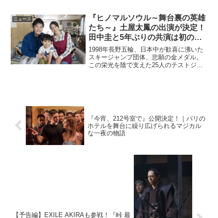
『ヒノマルソウル～舞台裏の英雄
ニュース
たち～』土屋太鳳の出演が決定！
田中圭と5年ぶりの共演は初の夫
婦役
1998年長野五輪、日本中が歓喜に沸いた
スキージャンプ団体、悲願の金メダル。
この栄光を陰で支えた25人のテストジャ
ンパーたちの知られざる感動秘話を映画
化した『ヒノマルソウル～舞台裏の英雄
たち～』に、土屋太鳳の出演が決定し
た。土屋は、主人公の...
『今宵、212号室で』公開決定！｜パリの
ホテルを舞台に繰り広げられるマジカル
な一夜の物語
【予告編】EXILE AKIRAも参戦！『峠 最