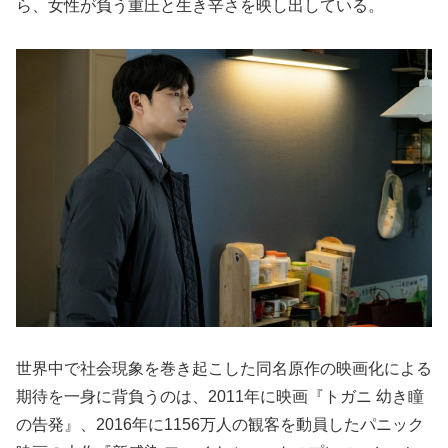
ら、女性が負う重圧と生き辛さを映し出している。
世界中で社会現象を巻き起こした同名原作の映画化による
期待を一身に背負うのは、2011年に映画『トガニ 幼き瞳
の告発』、2016年に1156万人の観客を動員したパニック