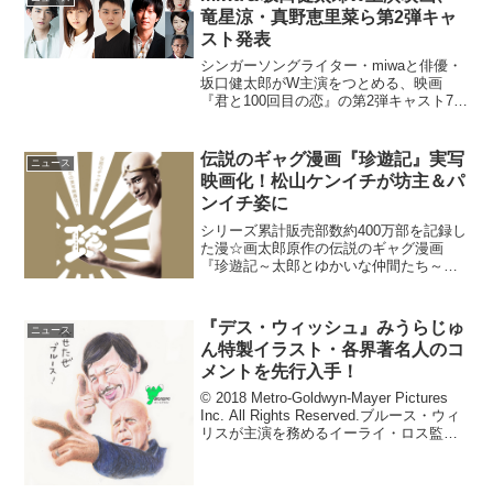
竜星涼・真野恵里菜ら第2弾キャ
スト発表
シンガーソングライター・miwaと俳優・
坂口健太郎がW主演をつとめる、映画
『君と100回目の恋』の第2弾キャスト7名
が発表となった。竜星涼、真野恵里菜ら
の出演決定『君と100回目の恋』7月27
日、誕生日の夜。ライブの帰り道に、大
伝説のギャグ漫画『珍遊記』実写
ニュース
学生の葵海（...
映画化！松山ケンイチが坊主＆パ
ンイチ姿に
シリーズ累計販売部数約400万部を記録し
た漫☆画太郎原作の伝説のギャグ漫画
『珍遊記～太郎とゆかいな仲間たち～』
が、松山ケンイチ主演で実写映画化され
ることが決定し、強烈なインパクトを放
つティザービジュアルが公開となった。
『デス・ウィッシュ』みうらじゅ
ニュース
まさかの実写化！伝説の...
ん特製イラスト・各界著名人のコ
メントを先行入手！
© 2018 Metro-Goldwyn-Mayer Pictures
Inc. All Rights Reserved.ブルース・ウィ
リスが主演を務めるイーライ・ロス監督
の最新作『デス・ウィッシュ』が2018年
10月19日（金）より公開さ...