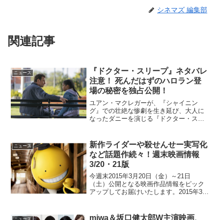
シネマズ 編集部
関連記事
『ドクター・スリープ』ネタバレ
ニュース
注意！ 死んだはずのハロラン登
場の秘密を独占公開！
ユアン・マクレガーが、『シャイニン
グ』での壮絶な惨劇を生き延び、大人に
なったダニーを演じる『ドクター・スリ
ープ』が絶賛公開中だ。最高傑作『シャ
イニング』の新たな恐怖を描き、11月8日
に全米公開され大ヒット。スティーヴ
新作ライダーや殺せんせー実写化
ニュース
ン・キングが次に仕掛ける...
など話題作続々！週末映画情報
3/20・21版
今週末2015年3月20日（金）～21日
（土）公開となる映画作品情報をピック
アップしてお届けいたします。2015年3月
21日（金）公開「ナイト ミュージアム
エジプト王の秘密」「ボリショイ・バレ
エ in シネマ Season 2014-20...
miwa＆坂口健太郎W主演映画、
ニュース