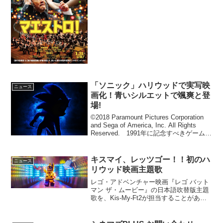
「ソニック」ハリウッドで実写映
ニュース
画化！青いシルエットで颯爽と登
場!
©2018 Paramount Pictures Corporation
and Sega of America, Inc. All Rights
Reserved. 1991年に記念すべきゲーム１
作目が発売され、音速で走る青いハリネ
ズミ"...
キスマイ、レッツゴー！！初のハ
ニュース
リウッド映画主題歌
レゴ・アドベンチャー映画『レゴ バット
マン ザ・ムービー』の日本語吹替版主題
歌を、Kis-My-Ft2が担当することがあき
らかとなった。映画『レゴ バットマン
ザ・ムービー』日本語吹替版主題歌に
Kis-My-Ft2悪いヤツらから街を守るレ