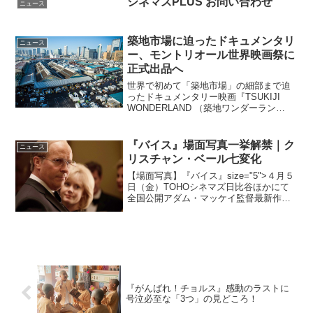
シネマズPLUS お問い合わせ
ニュース
ゴ...
築地市場に迫ったドキュメンタリ
ニュース
ー、モントリオール世界映画祭に
正式出品へ
世界で初めて「築地市場」の細部まで迫
ったドキュメンタリー映画『TSUKIJI
WONDERLAND （築地ワンダーラン
ド）』が、第40回モントリオール世界映
画祭のワールド・ドキュメンタリー部門
にて、コンペティション対象作品として
『バイス』場面写真一挙解禁｜ク
ニュース
出品すること...
リスチャン・ベール七変化
【場面写真】『バイス』size="5">４月５
日（金）TOHOシネマズ日比谷ほかにて
全国公開アダム・マッケイ監督最新作
『バイス』より、場面写真11枚が一挙解
禁となった。20代の若きディック・チェ
イニーから年寄りチェイニーまでを七変
化で演じた...
『がんばれ！チョルス』感動のラストに
号泣必至な「3つ」の見どころ！