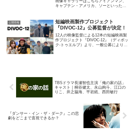
画像ギャラリーはこちらアイアンマン、
キャプテン・アメリカ、ソーといったヒ
ーローたちの世界観を共有し、その活躍
を描いてきたMCU。その最新作として
『シャン・チー/テン・リングスの伝説』
短編映画製作プロジェクト
公開情報
が9月3日(金)に...
『DIVOC-12』公募監督が決定！
12人の映像監督による12本の短編映画製
作プロジェクト『DIVOC-12』（ディボッ
ク-トゥエルブ）より、一般公募により選
ばれた3名の監督が発表された。本プロジ
ェクトの中核となって映画制作を牽引し
ていく3人の監督は、『新聞記者』(19年)
の...
TBSドラマ長瀬智也主演「俺の家の話」
キャスト｜桐谷健太、永山絢斗、江口の
りこ、井之脇海、平岩紙、西田敏行
『ダンサー・イン・ザ・ダーク』この悲
劇をどこまで直視できるか？