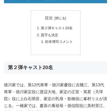
目次
第２弾キャスト20名
題字も決定
杉本博司コメント
第２弾キャスト20名
徳川家では、第12代将軍・徳川家慶役に吉幾三、第13代
将軍・徳川家定役に渡辺大地、家定の正室・篤君（天璋
院）役に上白石萌音、家定の乳母・歌橋役に峯村リエが演
じる。一橋家では、慶喜の養祖母・徳信院役に美村里江、