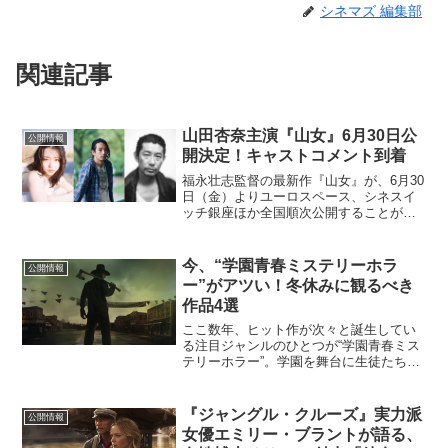
シネマズ 編集部
関連記事
山田杏奈主演『山女』6月30日公
公開情報
開決定！キャストコメント到着
福永壮志監督の最新作『山女』が、6月30
日（金）よりユーロスペース、シネスイ
ッチ銀座ほか全国順次公開することが決
定した。大飢饉に襲われた18世紀後半の
東北の村。先代の罪を負った家の娘・凛
は、人々から蔑まされながらも逞しく生
今、“学園青春ミステリーホラ
公開情報
きている。ある日、...
ー”がアツい！冬休みに観るべき
作品4選
ここ数年、ヒット作が次々と誕生してい
る注目ジャンルのひとつが“学園青春ミス
テリーホラー”。学園を舞台に生徒たちが
様々な脅威に襲われていく…というスト
ーリー軸に、恋愛や部活動、仲間割れ、
嫉妬に裏切りなど思春期ならではの要素
『ジャングル・クルーズ』実力派
公開情報
が複雑に絡まっていく...
女優エミリー・ブラントが語る、