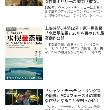
女性博士リリーの 魅力「彼女の
パンチは威力があるわよ」
1955年、ウォルト・ディズニーによる世
界で最初のディズニーランドにオープン
と同時に作られた、ジャングルをボート
で探検する超人気アトラクションから誕
生した映画『ジャングル・クルーズ』。
アマゾンの伝説によれば、ジャングルに
上映時間6時間12分！原一男監督
公開情報
隠された＜不老不死の...
『水俣曼荼羅』20年を費やした最
高傑作公開
『水俣曼荼羅』画像ギャラリーはこち
ら 『ゆきゆきて、神軍』の監督・原一男
が、20年の歳月をかけて制作、3部構成・
6時間12分で物語る水俣病についてのドキ
ュメンタリー映画『水俣曼荼羅』の公開
日が、11月27日(土)に決定した。日本四
大公害病の...
『シャン・チー/テン・リングス
公開情報
の伝説』MCUフェーズ４の重要
な作品となることが明らかに！
『シャン・チー/テン・リングスの伝説』