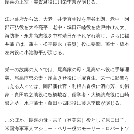
慶喜の正室・美賀君役に川栄李奈が演じる。
江戸幕府からは、大老・井伊直弼役を岸谷五朗、老中・阿
部正弘役を大谷亮平、老中・堀田正睦役を佐戸井けん太、
海防掛・永井尚志役を中村靖日がそれぞれ演じ、さらに福
井藩では、藩主・松平慶永（春嶽）役に要潤、藩士・橋本
左内役に小池徹平が演じる。
栄一の故郷の人々では、尾高家の母・尾高やへ役に手塚理
美、尾高惇忠の妻・尾高きせ役に手塚真生、栄一に影響を
与える人々では、岡部藩代官・利根吉春役に酒向芳、剣術
家・真田範之助役に板橋駿谷、儒学者・大橋訥庵役に山崎
銀之丞、水戸藩士・藤田小四郎役に藤原季節が演じる。
このほか、慶喜の母・吉子（登美宮）役として原日出子、
米国海軍軍人マシュー・ペリー役のモーリー・ロバートソ