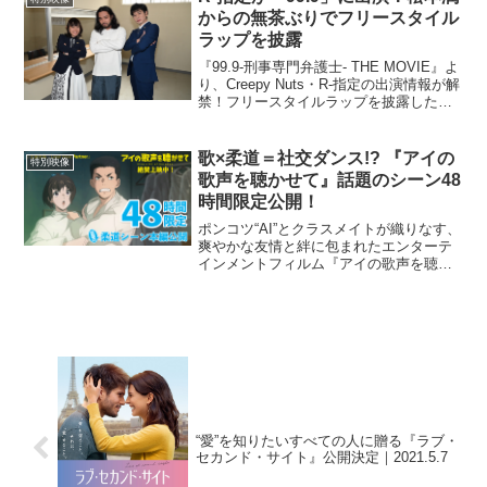
からの無茶ぶりでフリースタイル
ラップを披露
『99.9-刑事専門弁護士- THE MOVIE』よ
り、Creepy Nuts・R-指定の出演情報が解
禁！フリースタイルラップを披露したク
ランクアップ映像が公開された。R-指定
は、日本最高峰のMCバトル「UMB
GRAND CHAMPION...
歌×柔道＝社交ダンス!? 『アイの
特別映像
歌声を聴かせて』話題のシーン48
時間限定公開！
ポンコツ“AI”とクラスメイトが織りなす、
爽やかな友情と絆に包まれたエンターテ
インメントフィルム『アイの歌声を聴か
せて』より、公開1週間を記念して、口コ
ミで絶賛の柔道の乱取りシーンの本編映
像がYoutubeにて48時間限定で公開され
た。本作...
“愛”を知りたいすべての人に贈る『ラブ・
セカンド・サイト』公開決定｜2021.5.7