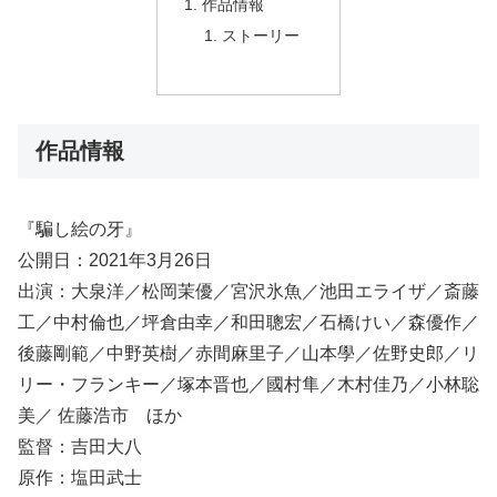
作品情報
ストーリー
作品情報
『騙し絵の牙』
公開日：2021年3月26日
出演：大泉洋／松岡茉優／宮沢氷魚／池田エライザ／斎藤
工／中村倫也／坪倉由幸／和田聰宏／石橋けい／森優作／
後藤剛範／中野英樹／赤間麻里子／山本學／佐野史郎／リ
リー・フランキー／塚本晋也／國村隼／木村佳乃／小林聡
美／ 佐藤浩市 ほか
監督：吉田大八
原作：塩田武士