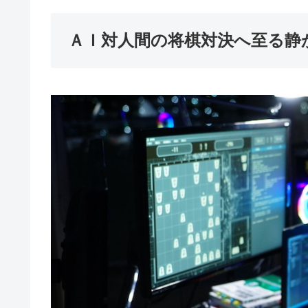
ＡＩ対人間の将棋対決へ至る静