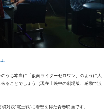
ス」
そのうち本当に「仮面ライダーゼロワン」のように人
も来ることでしょう（現在上映中の劇場版、感動で涙
将棋対決“電王戦”に着想を得た青春映画です。