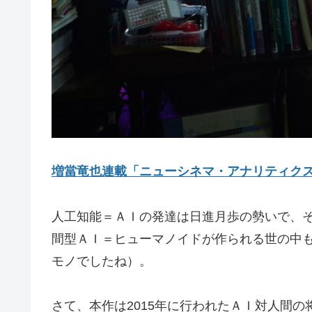
増當竜也連載「ニューシネマ・アナリティク
人工知能＝ＡＩの発達は日進月歩の勢いで、
間型ＡＩ＝ヒューマノイドが作られる世の中
モノでしたね）。
さて、本作は2015年に行われたＡＩ対人間の