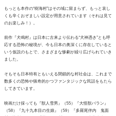
もっとも本作の“樹海村”はその域に留まらず、もっと哀し
くも辛くおぞましい設定が用意されています（それは見て
のお楽しみ！）。
前作『犬鳴村』は日本に古来より伝わる“犬神憑き”とも呼
応する恐怖の秘境が、今も日本の奥深くに存在していると
いう仮説のもとで、さまざまな惨劇が繰り広げられていき
ました。
そもそも日本特有ともいえる閉鎖的な村社会は、これまで
数多くの恐怖や猟奇的かつファンタジックな民話をもたら
してきています。
映画だけ採っても『獣人雪男』（55）『大怪獣バラン』
（58）『九十九本目の生娘』（59）『多羅尾伴内 鬼面