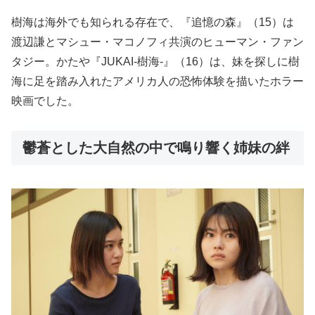
樹海は海外でも知られる存在で、『追憶の森』（15）は
渡辺謙とマシュー・マコノフィ共演のヒューマン・ファン
タジー。かたや『JUKAI-樹海-』（16）は、妹を探しに樹
海に足を踏み入れたアメリカ人の恐怖体験を描いたホラー
映画でした。
鬱蒼とした大自然の中で鳴り響く姉妹の絆