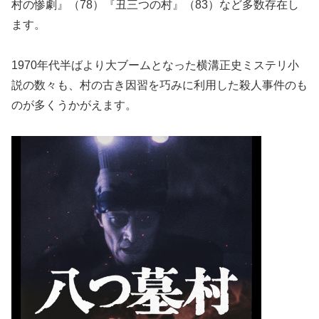
村の惨劇』（78）『丑三つの村』（83）など多数存在し
ます。
1970年代半ばより大ブームとなった横溝正史ミステリ小
説の数々も、村の古き因習を巧みに利用した殺人事件のも
のが多くうかがえます。