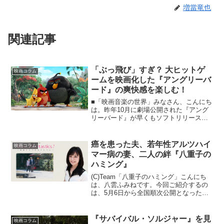
増當竜也
関連記事
「ぶっ飛び」すぎ？ 大ヒットゲ
映画コラム
ームを映画化した『アングリーバ
ード』の爽快感を楽しむ！
■「映画音楽の世界」みなさん、こんにち
は。昨年10月に劇場公開された『アング
リーバード』が早くもソフトリリースと
なりました。本作は世界的に大ヒットし
たモバイルゲームをソニーピクチャーズ
が長編アニメ映画化。近年はアメコミを
癌を患った夫、若年性アルツハイ
映画コラム
筆頭に漫画や小説から...
マー病の妻、二人の絆『八重子の
ハミング』
(C)Team「八重子のハミング」こんにち
は、八雲ふみねです。今回ご紹介するの
は、5月6日から全国順次公開となった
『八重子のハミング』。12年にわたる夫
婦の純愛ストーリーです。八雲ふみねの
What a Fantastics！ ～映画にまつ...
『サバイバル・ソルジャー』を見
映画コラム