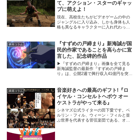
て、アクション・スターのギャッ
プに萌えよ！
現在、高校生たちがビデオゲームの中の
ジャングルに入り込み、しかも身体も人
格も異なるキャラクターに入れ代わった
ままサバイバルを繰り広げざるを得なく
なる奇想天外ファンタジー・アクション
映画の快作『ジュマンジ ウェルカム・
『すずめの戸締まり』新海誠が国
映画コラム
トゥ・ジャングル』が大ヒ...
民的作家であることを高らかに宣
言した、記念碑的作品
▶︎『すずめの戸締まり』画像を全て見る
新海誠監督の最新作『すずめの戸締ま
り』は、公開2週で興行収入41億円を突破
するなど、盛り上がりを見せていた。本
記事では新海誠監督について、その作家
性を振り返ってみたい。※本記事では
音楽好きへの最高のギフト!『ロ
映画コラム
『すずめの戸締まり』お...
イヤル・コンセルトヘボウ オー
ケストラがやって来る』
シネマズ公式ライターの田下愛です。ベ
ルリン・フィル、ウィーン・フィルと並
ぶ世界を代表する管弦楽団である、オラ
ンダの王立オーケストラ・ロイヤル・コ
ンセルトヘボウ管弦楽団（RCO）。こ
の、ロイヤル・コンセルトへボウ管弦楽