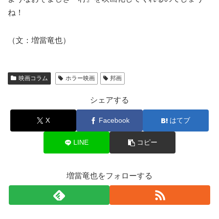
ね！
（文：増當竜也）
映画コラム
ホラー映画
邦画
シェアする
X
Facebook
はてブ
LINE
コピー
増當竜也をフォローする