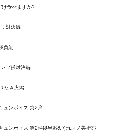
れだけ⾷べますか?
⾍とり対決編
番勝負編
キャンプ飯対決編
⽕&たき⽕編
胸キュンボイス 第2弾
?胸キュンボイス 第2弾後半戦&それスノ美術部