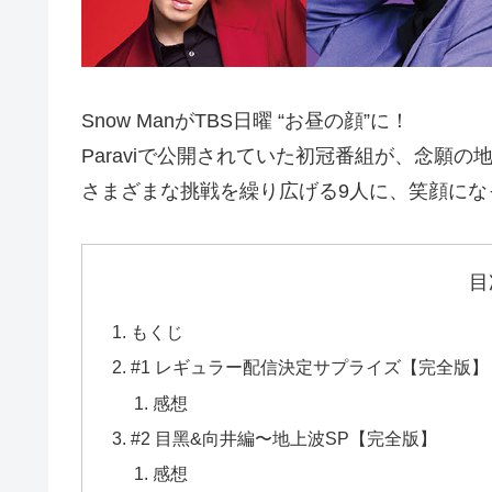
Snow ManがTBS日曜 “お昼の顔”に！
Paraviで公開されていた初冠番組が、念願
さまざまな挑戦を繰り広げる9人に、笑顔にな
目
もくじ
#1 レギュラー配信決定サプライズ【完全版】
感想
#2 ⽬⿊&向井編〜地上波SP【完全版】
感想