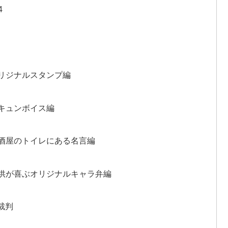
4
?オリジナルスタンプ編
?胸キュンボイス編
?居酒屋のトイレにある名⾔編
か?⼦供が喜ぶオリジナルキャラ弁編
裁判