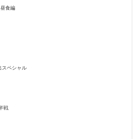
&昼⾷編
出スペシャル
後半戦