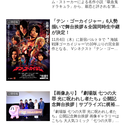
ム・ストーカーによる名作小説「吸血鬼
ドラキュラ」から、最恐と評される“第七
章”を初めて映画化した『ドラキュラ／デ
メテル号最期の航海』が9月8日（金）よ
り全国公開される。1897年に刊行された
「テン・ゴーカイジャー」6人勢
公開情報
ブラム・ストー...
揃いで舞台挨拶＆全国同時生中継
が決定！
11月4日（木）に新宿バルト９で〝 海賊
戦隊ゴーカイジャー“の10年ぶりの完全新
作となる、 Vシネクスト『テン・ゴーカ
イジャー』 （11月12日上映）の完成披露
舞台挨拶付上映会の開催が決定した。ま
た、この舞台挨拶の模様は、全国の上映
劇場（一...
【画像あり】『劇場版 七つの大
公開情報
罪 光に呪われし者たち』公開記
念舞台挨拶｜サプライズに梶裕
貴、雨宮天らビックリ！
『劇場版 七つの大罪 光に呪われし者た
ち』公開記念舞台挨拶 画像ギャラリーは
こちら 大人気コミック「七つの大罪」を
原作としたTVアニメ「七つの大罪 憤怒の