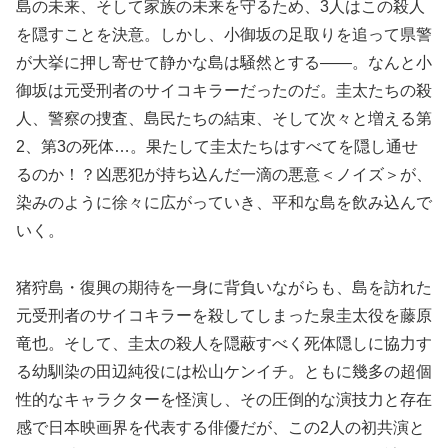
島の未来、そして家族の未来を守るため、3人はこの殺人
を隠すことを決意。しかし、小御坂の足取りを追って県警
が大挙に押し寄せて静かな島は騒然とする――。なんと小
御坂は元受刑者のサイコキラーだったのだ。圭太たちの殺
人、警察の捜査、島民たちの結束、そして次々と増える第
2、第3の死体…。果たして圭太たちはすべてを隠し通せ
るのか！？凶悪犯が持ち込んだ一滴の悪意＜ノイズ＞が、
染みのように徐々に広がっていき、平和な島を飲み込んで
いく。
猪狩島・復興の期待を一身に背負いながらも、島を訪れた
元受刑者のサイコキラーを殺してしまった泉圭太役を藤原
竜也。そして、圭太の殺人を隠蔽すべく死体隠しに協力す
る幼馴染の田辺純役には松山ケンイチ。ともに幾多の超個
性的なキャラクターを怪演し、その圧倒的な演技力と存在
感で日本映画界を代表する俳優だが、この2人の初共演と