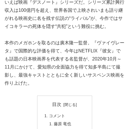
いえば映画『デスノート』シリーズだ。シリーズ累計興行
収入は100億円を超え、世界各国で上映されいまも語り継
がれる映画史に名を残す伝説の“ライバル”が、今作ではサ
イコキラーの死体を隠す“共犯”という難役に挑む。
本作のメガホンを取るのは廣木隆一監督。『ヴァイヴレー
タ』で国際的な評価を得て、今年はNETFLIX『彼女』で
も話題の日本映画界を代表する名監督が、2020年10月～
11月にかけて、愛知県の全面協力を得て知多半島にて撮
影し、最強キャストとともに全く新しいサスペンス映画を
作り上げた。
目次
コメント
藤原 竜也