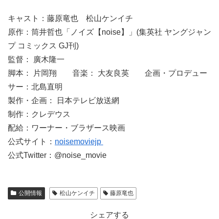
キャスト：藤原竜也 松山ケンイチ
原作：筒井哲也「ノイズ【noise】」(集英社 ヤングジャン
プ コミックス GJ刊)
監督： 廣木隆一
脚本： 片岡翔 音楽： 大友良英 企画・プロデュー
サー：北島直明
製作・企画： 日本テレビ放送網
制作：クレデウス
配給：ワーナー・ブラザース映画
公式サイト：
noisemoviejp
公式Twitter：@noise_movie
公開情報
松山ケンイチ
藤原竜也
シェアする