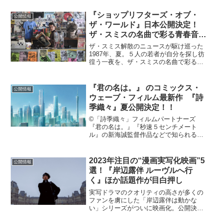
審判」の放送が最終回を迎えた。そし
て“その先”を描く原作者・鈴木央が描き下
『ショップリフターズ・オブ・
公開情報
ろしの『劇場...
ザ・ワールド』日本公開決定！
ザ・スミスの名曲で彩る青春音楽
映画
ザ・スミス解散のニュースが駆け巡った
1987年、夏。５人の若者が自分を探し彷
徨う一夜を、ザ・スミスの名曲で彩る珠
玉の青春音楽映画「SHOPLIFTERS OF
THE WORLD」の邦題が『ショップリフ
ターズ・オブ・ザ・ワールド』に決定
『君の名は。』 のコミックス・
公開情報
し、...
ウェーブ・フィルム最新作 『詩
季織々』夏公開決定！！
©「詩季織々」フィルムパートナーズ
『君の名は。』『秒速５センチメート
ル』の新海誠監督作品などで知られるコ
ミックス・ウェーブ・フィルム(以下：
CWF)制作の最新作『詩季織々』(読み：
しきおりおり）が、2018年夏、テアトル
2023年注目の“漫画実写化映画”5
公開情報
新宿、シネ・リーブル...
選！『岸辺露伴 ルーヴルへ行
く』ほか話題作が目白押し
実写ドラマのクオリティの高さが多くの
ファンを虜にした「岸辺露伴は動かな
い」シリーズがついに映画化。公開決定
ニュースはSNS上でも大きな反響を呼