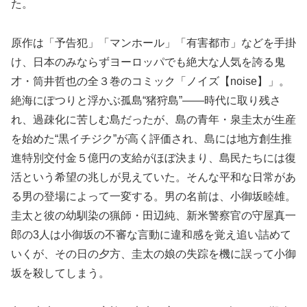
た。
原作は「予告犯」「マンホール」「有害都市」などを手掛
け、日本のみならずヨーロッパでも絶大な人気を誇る鬼
才・筒井哲也の全３巻のコミック「ノイズ【noise】」。
絶海にぽつりと浮かぶ孤島“猪狩島”――時代に取り残さ
れ、過疎化に苦しむ島だったが、島の青年・泉圭太が生産
を始めた“黒イチジク”が高く評価され、島には地方創生推
進特別交付金５億円の支給がほぼ決まり、島民たちには復
活という希望の兆しが見えていた。そんな平和な日常があ
る男の登場によって一変する。男の名前は、小御坂睦雄。
圭太と彼の幼馴染の猟師・田辺純、新米警察官の守屋真一
郎の3人は小御坂の不審な言動に違和感を覚え追い詰めて
いくが、その日の夕方、圭太の娘の失踪を機に誤って小御
坂を殺してしまう。