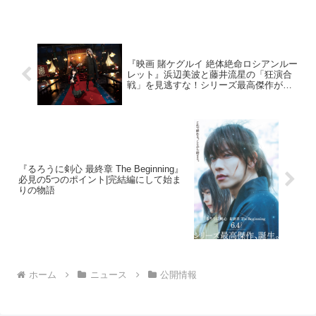
び、その人気と勢いは止まらず公開へ向
けて期待の声が上がり続けている。そん
な話題沸騰中の本作をはじめ...
『映画 賭ケグルイ 絶体絶命ロシアンルー
レット』浜辺美波と藤井流星の「狂演合
戦」を見逃すな！シリーズ最高傑作が降
臨した理由を解説！
『るろうに剣心 最終章 The Beginning』
必見の5つのポイント|完結編にして始ま
りの物語
ホーム
ニュース
公開情報