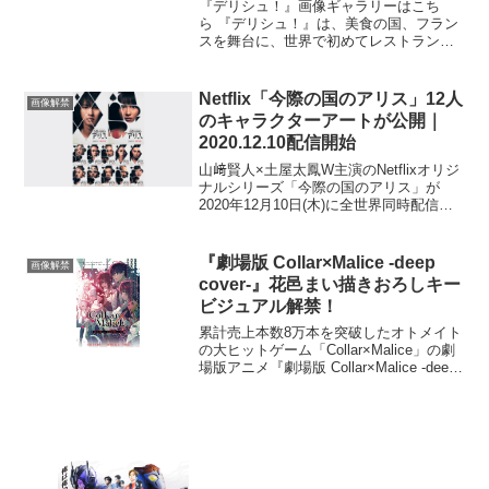
『デリシュ！』画像ギャラリーはこち
ら 『デリシュ！』は、美食の国、フラン
スを舞台に、世界で初めてレストランを
作った男の爽快な人間ドラマ。本作で、
目にも美味しい料理の数々を手掛け、映
画のためのオリジナルメニュー創作にも
Netflix「今際の国のアリス」12人
画像解禁
協力した料理監修者2名の...
のキャラクターアートが公開｜
2020.12.10配信開始
山﨑賢人×土屋太鳳W主演のNetflixオリジ
ナルシリーズ「今際の国のアリス」が
2020年12月10日(木)に全世界同時配信。
この度、キャスト12名のキャラクターア
ートが解禁となった。原作「今際の国の
アリス」は、2010年から2016年まで...
『劇場版 Collar×Malice -deep
画像解禁
cover-』花邑まい描きおろしキー
ビジュアル解禁！
累計売上本数8万本を突破したオトメイト
の大ヒットゲーム「Collar×Malice」の劇
場版アニメ『劇場版 Collar×Malice -deep
cover-』の公開日が、前編5月26日(金)、
後編6月23日(金)に決定し、花邑まい描き
お...