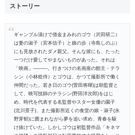
ストーリー
ギャンブル漬けで借金まみれのゴウ（沢田研二）
は妻の淑子（宮本信子）と娘の歩（寺島しのぶ）
にも見放されたダメ親父。そんな彼にも、たった
一つだけ愛してやまないものがあった。それは
「映画」———。行きつけの名画座の館主・テラ
シン（小林稔侍）とゴウは、かつて撮影所で働く
仲間だった。若き日のゴウ(菅田将暉)は助監督と
して、映写技師のテラシン(野田洋次郎)をはじ
め、時代を代表する名監督やスター女優の園子
(北川景子)、また撮影所近くの食堂の娘・淑子(永
野芽郁)に囲まれながら夢を追い求め、青春を駆
け抜けていた。しかしゴウは初監督作品「キネマ