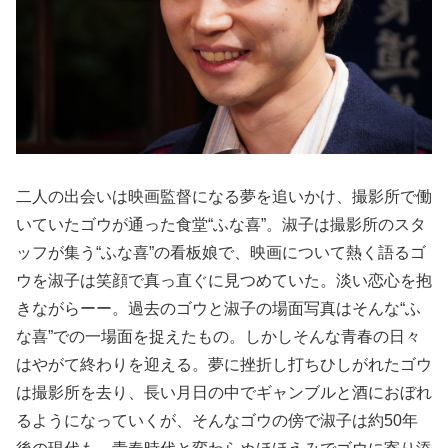
二人の出会いは映画監督になる夢を追いかけ、撮影所で働
いていたゴウが通った食堂“ふな喜”。淑子は撮影所のスタ
ッフが集う“ふな喜”の看板娘で、映画について熱く語るゴ
ウを淑子は笑顔で真っ直ぐに見つめていた。淡い恋心を抱
きながらーー。過去のゴウと淑子の場面写真はそんな“ふ
な喜”での一場面を捉えたもの。しかしそんな青春の日々
はやがて終わりを迎える。夢に挫折し打ちひしがれたゴウ
は撮影所を去り、長い月日の中でギャンブルと酒におぼれ
るようになっていくが、そんなゴウの傍で淑子は約50年