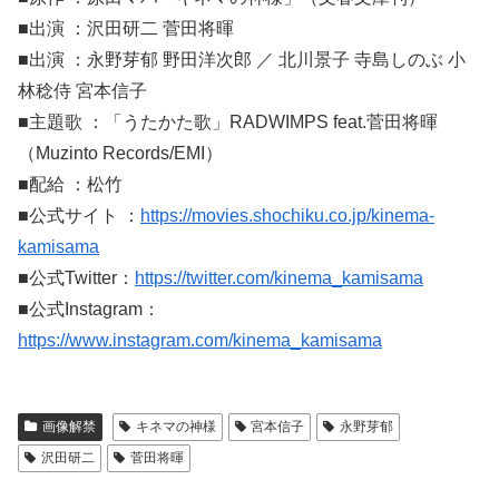
■出演 ：沢田研二 菅田将暉
■出演 ：永野芽郁 野田洋次郎 ／ 北川景子 寺島しのぶ 小
林稔侍 宮本信子
■主題歌 ：「うたかた歌」RADWIMPS feat.菅田将暉
（Muzinto Records/EMI）
■配給 ：松竹
■公式サイト ：
https://movies.shochiku.co.jp/kinema-
kamisama
■公式Twitter：
https://twitter.com/kinema_kamisama
■公式Instagram：
https://www.instagram.com/kinema_kamisama
画像解禁
キネマの神様
宮本信子
永野芽郁
沢田研二
菅田将暉