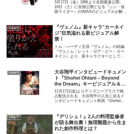
3月17日（金）18時より全国最速公開、
18日（土）に全国公開となる『シン・仮
面ライダー』のIMAXのビジュアルが解禁
された。“IMAX”は全国約40の劇場にて、
本作の最速全国公開日である、3月17日
（金）19時以降の上映回から。“4DX”...
『ヴェノム』新キャラ“カーネイ
画像解禁
ジ”狂気溢れる新ビジュアル解
禁！
トム・ハーディ主演『ヴェノム』の続編
『ヴェノム：レット・ゼア・ビー・カー
ネイジ』より、新キャラクターとして登
場するカーネイジの新ビジュアルが解禁
された。カーネイジの新ビジュアルは、
大のマーベル好きを公言する尾上松也が
大谷翔平インタビュードキュメン
画像解禁
ソニー・ピクチャーズ配給...
ト『Shohei Ohtani – Beyond
the Dream』キービジュアル＆場
面写真解禁！
11月17日(金)よりディズニープラスで独
占配信される、大谷翔平の人生に迫るイ
ンタビュードキュメント映画『Shohei
Ohtani - Beyond the Dream』より、キー
ビジュアルと、場面写真3点が解禁され
た。昨年、ベーブ・ルー...
『デリシュ！』2人の料理監修者
画像解禁
が語る舞台裏！無理難題から生ま
れた創作料理とは？