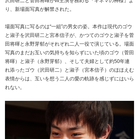
沢田研二と菅田将暉がW主演を務める『キネマの神様』よ
り、新場面写真が解禁された。
場面写真に写るのは“一組”の男女の姿。本作は現代のゴウ
と淑子を沢田研二と宮本信子が、かつてのゴウと淑子を菅
田将暉と永野芽郁がそれぞれ二人一役で演じている。場面
写真のまだお互いの気持ちを知らずにいた頃のゴウ（菅田
将暉）と淑子（永野芽郁）、そして夫婦として約50年連
れ添ったゴウ（沢田研二）と淑子（宮本信子）のほほえむ
表情からは、互いを想う二人の愛の軌跡を感じずにはいら
れない。