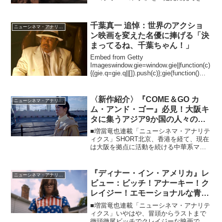
した。ネタバレは避けますが、まずは一
言申しておきたいのが、これまで海外で
撮られたゴジラ・シリーズの中でエンタ
千葉真一 追悼：世界のアクショ
ニューシネマ・アナリティクス
メ度は一番！ 活劇...
ン映画を変えた名優に捧げる「決
まってるね、千葉ちゃん！」
Embed from Getty
Imageswindow.gie=window.gie||function(c)
{(gie.q=gie.q||[]).push(c)};gie(function()
{gie.widgets.load({id...
〈新作紹介〉『COME＆GO カ
ニューシネマ・アナリティクス
ム・アンド・ゴー』必見！大阪キ
タに集うアジア9か国の人々の混
沌から未来を示唆する群像ヒュー
■増當竜也連載「ニューシネマ・アナリテ
マン劇
ィクス」SHORT北京、香港を経て、現在
は大阪を拠点に活動を続ける中華系マレ
ーシア人の映画作家リム・カーワイ監督
が、大阪の中心ともいえるキタにやって
くる、もしくは住んでいるアジアンたち
『ディナー・イン・アメリカ』レ
ニューシネマ・アナリティクス
の日常を描いていく...
ビュー：ビッチ！アナーキー！ク
レイジー！エモーショナルな青春
ラブストーリーが誕生！
■増當竜也連載「ニューシネマ・アナリテ
ィクス」いやはや、冒頭からラストまで
徹頭徹尾ビッチでクレイジーな映画で