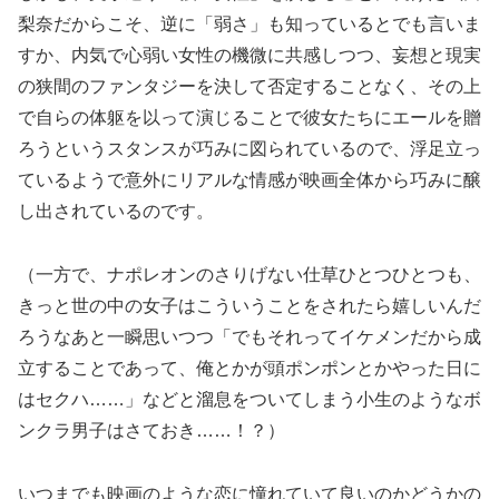
梨奈だからこそ、逆に「弱さ」も知っているとでも言いま
すか、内気で心弱い女性の機微に共感しつつ、妄想と現実
の狭間のファンタジーを決して否定することなく、その上
で自らの体躯を以って演じることで彼女たちにエールを贈
ろうというスタンスが巧みに図られているので、浮足立っ
ているようで意外にリアルな情感が映画全体から巧みに醸
し出されているのです。
（一方で、ナポレオンのさりげない仕草ひとつひとつも、
きっと世の中の女子はこういうことをされたら嬉しいんだ
ろうなあと一瞬思いつつ「でもそれってイケメンだから成
立することであって、俺とかが頭ポンポンとかやった日に
はセクハ……」などと溜息をついてしまう小生のようなボ
ンクラ男子はさておき……！？）
いつまでも映画のような恋に憧れていて良いのかどうかの