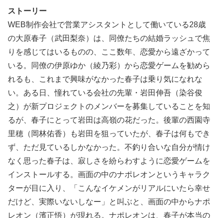
ストーリー
WEB制作会社で営業アシスタントとして働いている28歳
の大原春子（武田梨奈）は、同僚たちの結婚ラッシュで焦
りを感じてはいるものの、ここ数年、恋愛から遠ざかって
いる。同僚の伊原ゆか（綾乃彩）から恋愛ゲームを勧めら
れるも、これまで興味がなかった春子は乗り気になれな
い。ある日、憧れている会社の先輩・岩田伸吾（染谷俊
之）が新プロジェクトのメンバーを募集していることを知
るが、春子にとって岩田は高嶺の花だった。後輩の西園寺
里穂（岡林佑香）も岩田を狙っていたが、春子は何もでき
ず、ただ見ているしかなかった。不釣り合いな自分が情け
なく思った春子は、寂しさを紛らわすように恋愛ゲームを
インストールする。画面の中のナポレオンというキャラク
ターが目に入り、「こんなイケメンがリアルにいたら幸せ
だけど、実際いないしなー」と叫ぶと、画面の中からナポ
レオン（濱正悟）が現れる。ナポレオンは、春子が本当の