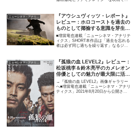
す。開巻早々ゲロ吐くは、悪態つくは、
いけないＨしちゃうは、ちゃぶ台ひっく
り返すは、放火するは……などなど、ア
『アウシュヴィッツ・レポート』
ニューシネマ・アナリティクス
ナーキーといえば聞こえは...
レビュー：ホロコーストを過去の
ものとして揶揄する意識を芽生え
させないための映画の効能
■増當竜也連載「ニューシネマ・アナリテ
ィクス」SHORT本作品は「過去を忘れる
者は必ず同じ過ちを繰り返す」なるジョ
ージ・サンタヤナの文言から始まりま
す。現在公開中の『復讐者たち』もそう
ですが、今から75年以上も前にナチスド
『孤狼の血 LEVEL2』レビュー：
ニューシネマ・アナリティクス
イツがユダヤ人に対...
松坂桃李＆鈴木亮平のカメレオン
俳優としての魅力が最大限に活か
された快作！
→『孤狼の血 LEVEL2』画像ギャラリー
へ■増當竜也連載「ニューシネマ・アナリ
ティクス」2021年8月20日から公開され
る『孤狼の血LEVEL2』は、2019年に公
開されて話題を集めた柚月裕子原作の映
画『孤狼の血』のその後をオリジナルス
ト...