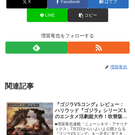
X
Facebook
はてブ
LINE
コピー
増當竜也をフォローする
増當竜也
関連記事
『ゴジラVSコング』レビュー：
ニューシネマ・アナリティクス
ハリウッド『ゴジラ』シリーズ１
のエンタメ活劇超大作！吹替版も
良好！
■増當竜也連載「ニューシネマ・アナリテ
ィクス」7月2日からいよいよ公開となる
『ゴジラVSコング』を一足先に見てきま