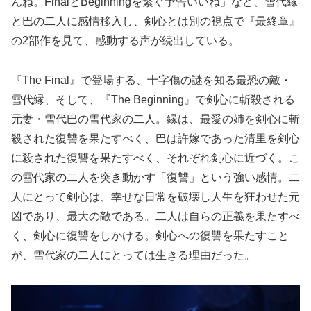
んね。FinalとBeginningを繋ぐ予告いいね」など、雪代縁
と巴の二人に感情移入し、剣心とは別の視点で『最終章』
の2部作を見て、感動する声が続出している。
『The Final』で登場する、十字傷の謎を知る最恐の敵・
雪代縁、そして、『The Beginning』で剣心に斬殺される
元妻・雪代巴の雪代家の二人。縁は、最愛の姉を剣心に斬
殺された復讐を果たすべく、巴は許嫁であった清里を剣心
に殺された復讐を果たすべく、それぞれ剣心に近づく。こ
の雪代家の二人を突き動かす「復讐」という強い感情。二
人にとって剣心は、幸せな日常を破壊し人生を狂わせた元
凶であり、最大の敵である。二人は自らの正義を果たすべ
く、剣心に復讐をしかける。剣心への復讐を果たすこと
が、雪代家の二人にとっては生きる理由だった。