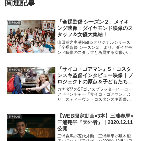
関連記事
「全裸監督 シーズン２」メイキ
特別映像
ング映像｜ダイヤモンド映像のス
タッフ＆女優大集結！
山田孝之主演Netflixオリジナルシリーズ
「全裸監督 シーズン２」より、ダイヤモ
ンド映像のスタッフと所属する女優が一
堂に会したメイキング映像が解禁され
た。今回 解禁となったのは苦楽を共にし
てきた川田（玉山鉄二）と袂を分ち、村
『サイコ・ゴアマン』S・コスタ
特別映像
西（山田孝之）...
ンスキ監督インタビュー映像｜プ
ロジェクトの原点＆子どもたちの
キャスティングについて語る
カナダ発のSFゴアスプラッターヒーロー
アドベンチャー『サイコ・ゴアマン』よ
り、スティーヴン・コスタンスキ監督の
インタビュー映像が解禁された。本作
は、カナダが誇る天才過激映像集団＜ア
ストロン6＞のメンバーで、単独監督作で
【WEB限定動画×3本】三浦春馬×
特別映像
ある『マンボーグ』（1...
三浦翔平『天外者』｜2020.12.11
公開
三浦春馬が五代才助、三浦翔平が坂本龍