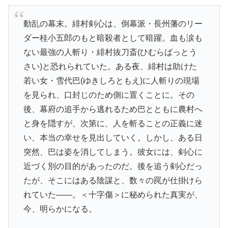
動乱の幕末。緋村剣心は、倒幕派・長州藩のリー
ダー桂小五郎のもと暗殺者として暗躍。血も涙も
ない最強の人斬り・緋村抜刀斎(ひむらばっとう
さい)と恐れられていた。ある夜、緋村は助けた
若い女・雪代巴(ゆきしろともえ)に人斬りの現場
を見られ、口封じのため側に置くことに。その
後、幕府の追手から逃れるため巴とともに農村へ
と身を隠すが、次第に、人を斬ることの正義に迷
い、本当の幸せを見出していく。しかし、ある日
突然、巴は姿を消してしまう。彼女には、剣心に
近づく別の目的があったのだ。後を追う剣心だっ
たが、そこにはある陰謀と、数々の罠が仕掛けら
れていた――。＜十字傷＞に秘められた真実が、
今、明らかになる。