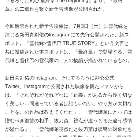
『るろうに剣心 最終章 The Beginning』より、『最終
章』の二部作を繋ぐ新予告映像が公開された。
今回解禁された新予告映像は、7月3日（土）に雪代縁を
演じる新田真剣佑のInstagramにて先行公開された、新ス
ポット。『雪代縁×雪代巴 TRUE STORY』という文言と
共に投稿された本スポットは、『最終章』で登場する、雪
代縁と雪代巴の雪代家の二人の物語が描かれているもの。
新田真剣佑のInstagram、そしてるろうに剣心公式
Twitter、Instagramで公開された映像を観たファンから
は、「それぞれがそれぞれに『正義』があるから儚く切な
く美しい…間違っている者は誰もいない。やり方が大切な
ことをこの作品は教えてくれた」、「雪代姉弟にとっては
憎むべき復讐の相手、抜刀斎。視点が違うとまた違う感情
が溢れる」、「雪代姉弟視点だと抜刀斎は復讐の対象だも