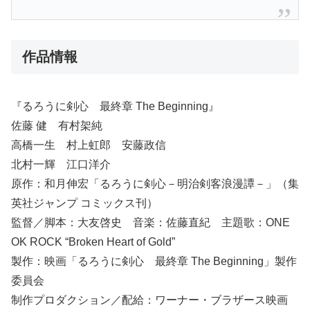
作品情報
『るろうに剣心 最終章 The Beginning』
佐藤 健 有村架純
高橋一生 村上虹郎 安藤政信
北村一輝 江口洋介
原作：和月伸宏「るろうに剣心－明治剣客浪漫譚－」（集
英社ジャンプ コミックス刊）
監督／脚本：大友啓史 音楽：佐藤直紀 主題歌：ONE
OK ROCK “Broken Heart of Gold”
製作：映画「るろうに剣心 最終章 The Beginning」製作
委員会
制作プロダクション／配給：ワーナー・ブラザース映画