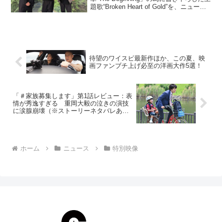
題歌“Broken Heart of Gold”を、ニューシ
ングルとして、本日5月28日（金）0時
（日本時間）にサプライズリリース。
並々ならぬ想...
待望のワイスピ最新作ほか、この夏、映
画ファンブチ上げ必至の洋画大作5選！
「＃家族募集します」第1話レビュー：表
情が秀逸すぎる 重岡大毅の泣きの演技
に涙腺崩壊（※ストーリーネタバレあ
り）
ホーム
ニュース
特別映像