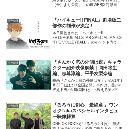
馬を演じる『天外者』が2020年12月11日
（金）より公開。この度WEB限定動画が
一挙に3本公開となった。「約束編夢見る
ことを望み強く生き抜いた女性・はる
（森川葵）の手を取りながら、「自由に
『ハイキュー!! FINAL』劇場版二
特別映像
なったら何がし...
部作の制作が決定！
本日開催された「ハイキュー!!
×V.LEAGUE ALLSTAR SPECIAL MATCH
“THE VOLLEYBALL”」のイベント内で、
『ハイキュー!! FINAL』の制作が発表さ
れた。2020年に放送されたTVアニメ第4
期「ハイキ...
『さんかく窓の外側は夜』キャラ
特別映像
クター紹介映像解禁｜岡田将生
編、志尊淳編、平手友梨奈編
映画『さんかく窓の外側は夜』が2021年1
月22日(金)より全国公開。本作は、霊が<
祓える男>冷川(岡田)と、<視える男>三角
(志尊)の二人が 、“除霊”という特殊能力を
使い、未解決事件に挑む、除霊ミステリ
ーエンターテイメント。連続殺人事件...
『るろうに剣心 最終章 』ワン
特別映像
オクTakaスペシャルインタビュ
ー映像解禁
ONE OK ROCKが『るろうに剣心 最終
章 The Beginning」の為に書き下ろした主