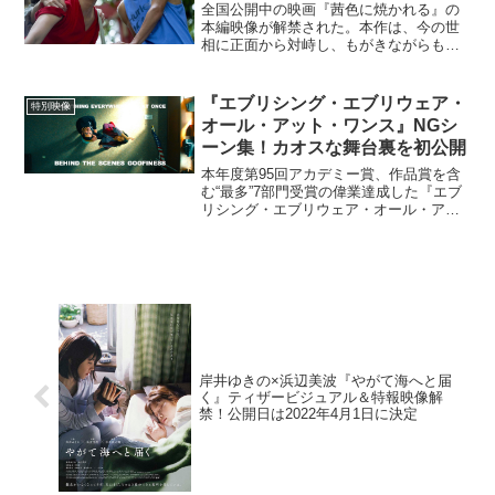
全国公開中の映画『茜色に焼かれる』の
本編映像が解禁された。本作は、今の世
相に正面から対峙し、もがきながらも懸
命に生きようとする「母の生き方」を捉
えた圧倒的な愛と希望の物語。監督を務
めるのは日本映画界を牽引する石井裕
『エブリシング・エブリウェア・
特別映像
也。多難の時代に逆風を受け...
オール・アット・ワンス』NGシ
ーン集！カオスな舞台裏を初公開
本年度第95回アカデミー賞、作品賞を含
む“最多”7部門受賞の偉業達成した『エブ
リシング・エブリウェア・オール・アッ
ト・ワンス』より、抱腹絶倒なNGシーン
集が到着した。「マルチバース」と「カ
ンフー」が融合した、かつてない異色SF
アクション大作...
岸井ゆきの×浜辺美波『やがて海へと届
く』ティザービジュアル＆特報映像解
禁！公開日は2022年4月1日に決定