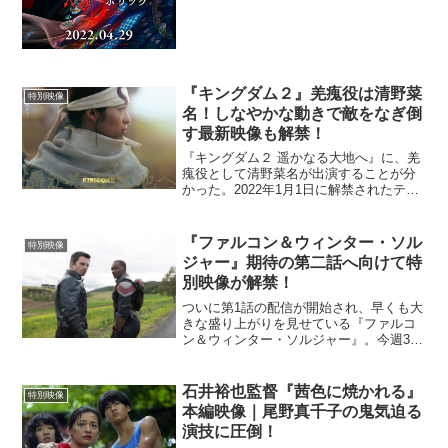
『キングダム２』羌瘣役は清野菜
特別映像
名！しなやかな動きで敵をなぎ倒
す最新映像も解禁！
『キングダム２ 遥かなる大地へ』に、羌
瘣役として清野菜名が出演することが分
かった。2022年1月1日に解禁されたティ
ザー映像に、原作でも大人気のキャラク
ター羌瘣の姿が一瞬登場すると、「羌瘣
がいる！」「羌瘣は一体誰！？！？」な
『ファルコン＆ウィンター・ソル
特別映像
ど、注目を集めて...
ジャー』期待の第二話へ向けて特
別映像が解禁！
ついに第1話の配信が開始され、早くも大
きな盛り上がりを見せている『ファルコ
ン＆ウィンター・ソルジャー』。今週3月
26日(金)16時からの2話目の配信スタート
を前に、まさに映画並みのスケールを感
じさせる特別映像が解禁された。第1話で
石井裕也監督『茜色に焼かれる』
特別映像
は、『アベ...
本編映像｜尾野真千子の鬼気迫る
演技に圧倒！