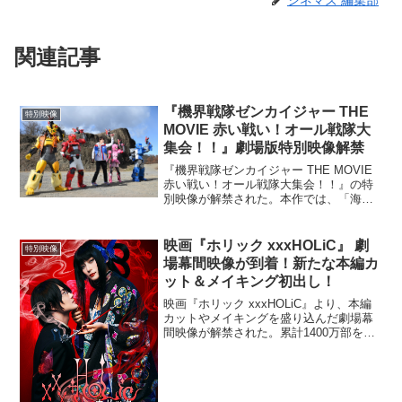
シネマズ 編集部
関連記事
『機界戦隊ゼンカイジャー THE
特別映像
MOVIE 赤い戦い！オール戦隊大
集会！！』劇場版特別映像解禁
『機界戦隊ゼンカイジャー THE MOVIE
赤い戦い！オール戦隊大集会！！』の特
別映像が解禁された。本作では、「海賊
戦隊ゴーカイジャー」のバスコ・タ・ジ
ョロキアや「快盗戦隊ルパンレンジャー
VS警察戦隊パトレンジャー」のザミー
映画『ホリック xxxHOLiC』 劇
特別映像
ゴ・デルマ、さ...
場幕間映像が到着！新たな本編カ
ット＆メイキング初出し！
映画『ホリック xxxHOLiC』より、本編
カットやメイキングを盛り込んだ劇場幕
間映像が解禁された。累計1400万部を突
破している創作集団・CLAMPの伝説的大
ヒットコミックを、蜷川実花監督が艶や
かで華やかな圧巻ビジュアルで、初の実
写映画化...