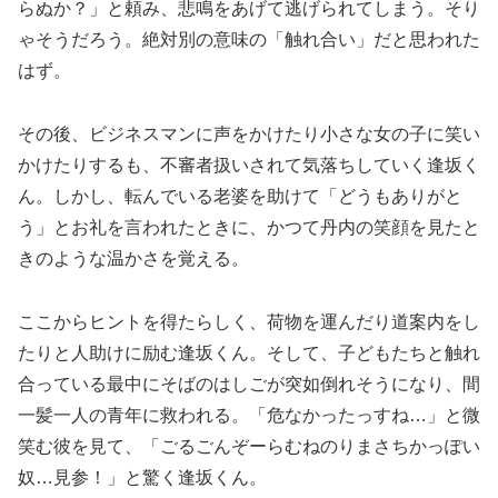
らぬか？」と頼み、悲鳴をあげて逃げられてしまう。そり
ゃそうだろう。絶対別の意味の「触れ合い」だと思われた
はず。
その後、ビジネスマンに声をかけたり小さな女の子に笑い
かけたりするも、不審者扱いされて気落ちしていく逢坂く
ん。しかし、転んでいる老婆を助けて「どうもありがと
う」とお礼を言われたときに、かつて丹内の笑顔を見たと
きのような温かさを覚える。
ここからヒントを得たらしく、荷物を運んだり道案内をし
たりと人助けに励む逢坂くん。そして、子どもたちと触れ
合っている最中にそばのはしごが突如倒れそうになり、間
一髪一人の青年に救われる。「危なかったっすね…」と微
笑む彼を見て、「ごるごんぞーらむねのりまさちかっぽい
奴…見参！」と驚く逢坂くん。