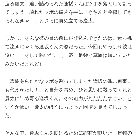
迫る慶太。追い詰められた逢坂くんはツボを落として割っ
てしまう。壊れたツボの破片を手に「きちんと弁償しても
らわなきゃ…」とさらに責め立てる慶太。
しかし、そんな彼の目の前に飛び込んできたのは、素っ裸
で泣きじゃくる逢坂くんの姿だった。今回もやっぱり彼は
泣いて、そして脱いだ。（一応、足袋と草履は履いていた
みたいだけれど）
「霊験あらたかなツボを割ってしまった逢坂の罪…何事に
も代えがたし！」と自分を責め、ひと思いに殺ってくれと
慶太に詰め寄る逢坂くん。その迫力がただただすごい、と
いうか怖い。慶太のほうにちょっと同情を覚えてしまっ
た。
そんな中、逢坂くんを助けるために緋村が動いた。建物の