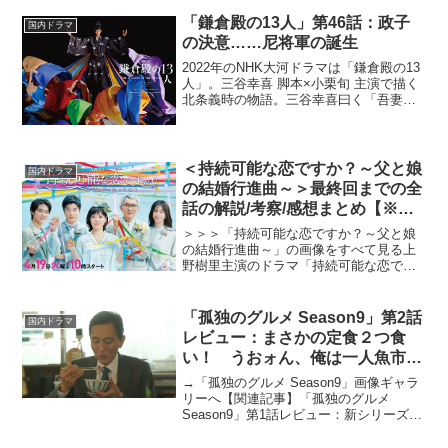
ビュー：恋をした瞬間がわかる 道枝駿
佑の目の演技がキュンを誘う【関連記
「鎌倉殿の13人」第46話：政子
国内ドラマ
事】「消えた初恋」第3...
の決意……尼将軍の誕生
2022年のNHK大河ドラマは「鎌倉殿の13
人」。三谷幸喜 脚本×小栗旬 主演で描く
北条義時の物語。三谷幸喜曰く「吾妻
鏡」を原作としており、そこに記されき
れていない部分を想像と創作で補い、唯
一無二のエンターテイメント大作に仕上
げているという...
＜持続可能な恋ですか？～父と娘
国内ドラマ
の結婚行進曲～＞最終回までの全
話の解説/考察/感想まとめ【※ネ
タバレあり】
＞＞＞「持続可能な恋ですか？～父と娘
の結婚行進曲～」の画像をすべて見る上
野樹里主演のドラマ「持続可能な恋です
か？～父と娘の結婚行進曲～」が2022年4
月19日にスタートした。本作は、上野演
じるヨガインストラクターと松重豊演じ
「孤独のグルメ Season9」第2話
国内ドラマ
る妻に先立たれた...
レビュー：まさかの定食２つ食
い！ うおォん、俺は一人魚市場
だ！（※ストーリーネタバレあ
→「孤独のグルメ Season9」画像ギャラ
り）
リーへ【関連記事】「孤独のグルメ
Season9」第1話レビュー：新シリーズ開
幕！ 飲食店を勇気づけるかのように五
郎さんは食べる2021年7月9日、テレビ東