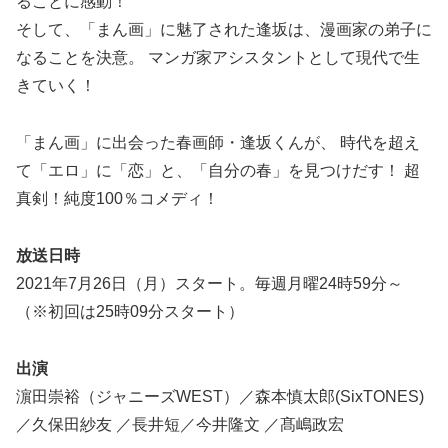
ることに感動！
そして、「まん画」に魅了された逢坂は、漫画家の弟子に
なることを決意。 マンガ家アシスタントとして現代で生
きていく！
「まん画」に出会った春画師・逢坂くんが、 時代を超え
て「エロ」に「恋」と、「自分の春」を見つけだす！ 超
真剣！純度100％コメディ！
放送日時
2021年7月26日（月）スタート。毎週月曜24時59分～
（※初回は25時09分スタート）
出演
濵田崇裕（ジャニーズWEST）／森本慎太郎(SixTONES)
／久保田紗友 ／長井短／今井隆文 ／髙嶋政宏