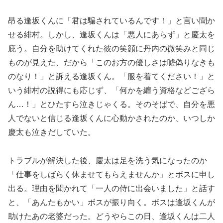
昂る逢坂くんに「君は騙されているんです！」と言い聞か
せる緋村。しかし、逢坂くんは「悪人にあらず」と慶太を
庇う。自分を助けてくれた彼の笑顔に丹内の微笑みと同じ
ものが見えた、だから「このお方の優しさは嘘偽りなきも
のなり！」と訴える逢坂くん。「服を着てください！」と
いう緋村の説得にも応じず、「何かを纏う資格などござら
ん…！」とひたすら泣きじゃくる。そのそばで、自分を悪
人でないと信じる逢坂くんに心動かされたのか、いつしか
慶太も泣きだしていた。
トラブルが解決した後、慶太は足を洗う気になったのか
「仕事をしばらく休ませてもらえませんか」とボスに申し
出る。理由を聞かれて「一人の侍に出会いました」と話す
と、「あんたもかい」ボスが振り向く。ボスは逢坂くんが
助けたあの老婆だった。どうやらこの日、逢坂くんは二人