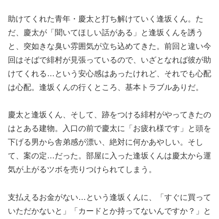
助けてくれた青年・慶太と打ち解けていく逢坂くん。た
だ、慶太が「聞いてほしい話がある」と逢坂くんを誘う
と、突如きな臭い雰囲気が立ち込めてきた。前回と違い今
回はそばで緋村が見張っているので、いざとなれば彼が助
けてくれる…という安心感はあったけれど、それでも心配
は心配。逢坂くんの行くところ、基本トラブルありだ。
慶太と逢坂くん、そして、跡をつける緋村がやってきたの
はとある建物。入口の前で慶太に「お疲れ様です」と頭を
下げる男から舎弟感が漂い、絶対に何かあやしい。そし
て、案の定…だった。部屋に入った逢坂くんは慶太から運
気が上がるツボを売りつけられてしまう。
支払えるお金がない…という逢坂くんに、「すぐに買って
いただかないと」「カードとか持ってないんですか？」と