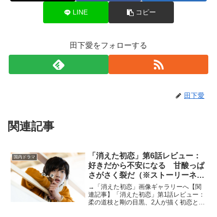
LINE
コピー
田下愛をフォローする
田下愛
関連記事
「消えた初恋」第6話レビュー：
国内ドラマ
好きだから不安になる 甘酸っぱ
さがさく裂だ（※ストーリーネタ
バレあり）
→「消えた初恋」画像ギャラリーへ【関
連記事】「消えた初恋」第1話レビュー：
柔の道枝と剛の目黒、2人が描く初恋と
は？【関連記事】「消えた初恋」第2話レ