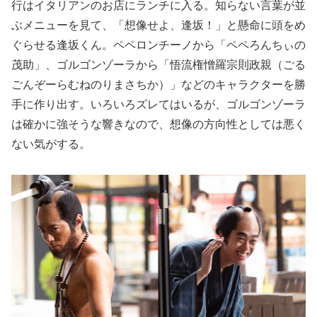
行はイタリアンのお店にランチに入る。知らない言葉が並
ぶメニューを見て、「想像せよ、逢坂！」と懸命に頭をめ
ぐらせる逢坂くん。ペペロンチーノから「ペペろんちぃの
茂助」、ゴルゴンゾーラから「悟流権憎羅宗則政親（ごる
ごんぞーらむねのりまさちか）」などのキャラクターを勝
手に作り出す。いろいろズレてはいるが、ゴルゴンゾーラ
は確かに強そうな響きなので、想像の方向性としては悪く
ない気がする。