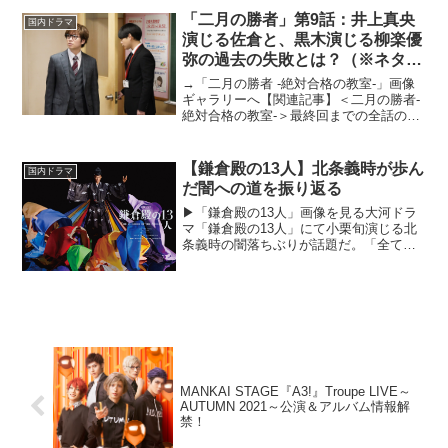
京金曜深夜枠に「孤独のグルメ」が帰っ
「二月の勝者」第9話：井上真央
国内ドラマ
てく...
演じる佐倉と、黒木演じる柳楽優
弥の過去の失敗とは？（※ネタバ
レありレビュー）
→「二月の勝者 -絶対合格の教室-」画像
ギャラリーへ【関連記事】＜二月の勝者-
絶対合格の教室-＞最終回までの全話の解
説/考察/感想まとめ【関連記事】「二月の
勝者」第1話：「ドラゴン桜」とは異なる
＜妙なリアルさ＞が刺さる【関連記事】
【鎌倉殿の13人】北条義時が歩ん
国内ドラマ
「二月の勝...
だ闇への道を振り返る
▶︎「鎌倉殿の13人」画像を見る大河ドラ
マ「鎌倉殿の13人」にて小栗旬演じる北
条義時の闇落ちぶりが話題だ。「全て頼
朝のせい」などと言われていたころが懐
かしい。鎌倉のため、北条のため、と動
けば動くほど、周りの人たちから嫌われ
ていっているような...
MANKAI STAGE『A3!』Troupe LIVE～
AUTUMN 2021～公演＆アルバム情報解
禁！