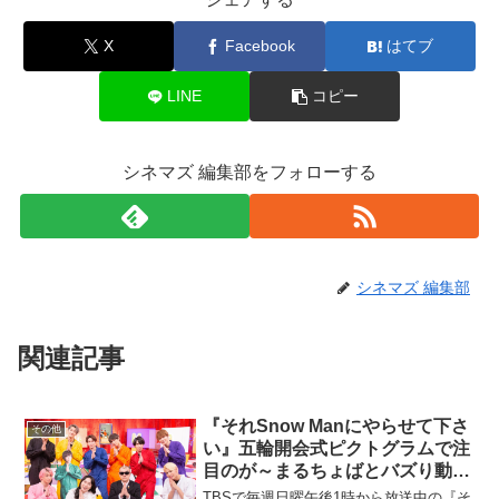
X
Facebook
はてブ
LINE
コピー
シネマズ 編集部をフォローする
シネマズ 編集部
関連記事
『それSnow Manにやらせて下さ
その他
い』五輪開会式ピクトグラムで注
目のが～まるちょばとバズり動画
対決！
TBSで毎週日曜午後1時から放送中の『そ