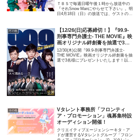
ＴＢＳで毎週日曜午後１時から放送中の
『それSnow Manにやらせて下さい』。明
日4月18日（日）の放送では、ゲストの声
優・梶裕貴に即興アフレコ対決を挑んだ
ことが分かった。即興アフレコ対決が行
われたのは、Snow Manが9人で力を合わ
【12/26(日)応募締切！】『99.9-
その他
せて...
刑事専門弁護士- THE MOVIE』映
画オリジナル絆創膏を抽選で3名
様にプレゼントのお知らせ！
12/30(木)公開『99.9-刑事専門弁護士-
THE MOVIE』映画オリジナル絆創膏を抽
選で3名様にプレゼントいたします！以下
の応募概要をご確認のうえ、ぜひ公式
LINE＠ご登録＆キーワードを添えてのご
応募をお願いいたします！映画オリジ...
Vタレント事務所「フロンティ
その他
ア・プロモーション」魂募集特設
オーディション開催！
クリエイティブエージェンシーキタ・ア
ドが運営するVタレントグループ「フロン
ティア・プロモーション」で、Vタレント