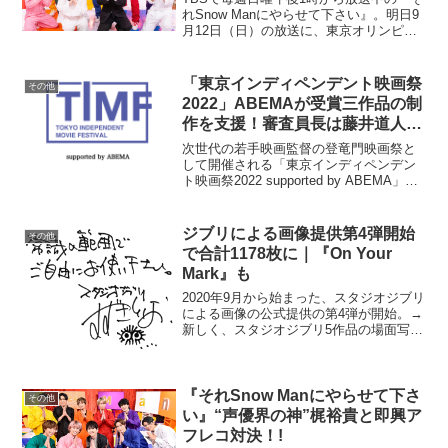
れSnow Manにやらせて下さい』。明日9
月12日（日）の放送に、東京オリンピッ
ク開会式のピクトグラムのパフォーマン
スで話題となった、パントマイム・アー
ティストのが～まるちょばがゲスト出演
「東京インディペンデント映画祭
その他
する。が～...
2022」ABEMAが受賞三作品の制
作を支援！審査員長は藤井道人監
督
次世代の若手映画監督の登竜門映画祭と
して開催される「東京インディペンデン
ト映画祭2022 supported by ABEMA」に
てグランプリ、準グランプリを受賞した
三作品について、「ABEMA」が制作支援
し、2023年に独占配信することが...
ジブリによる画像提供第4弾開始
その他
で合計1178枚に｜『On Your
Mark』も
2020年9月から始まった、スタジオジブリ
による画像の公式提供の第4弾が開始。→
新しく、スタジオジブリ5作品の場面写真
を追加提供致します今回新たに提供が開
始されたのは、『風の谷のナウシカ』
『天空の城ラピュタ』『おもひでぽろぽ
ろ』『レッドター...
『それSnow Manにやらせて下さ
その他
い』“声優界の神”梶裕貴と即興ア
フレコ対決！!