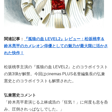
関連記事：
『孤狼の血 LEVEL2』レビュー：松坂桃李＆
鈴木亮平のカメレオン俳優としての魅力が最大限に活かさ
れた快作！
松坂桃李主演の『孤狼の血 LEVEL2』とのコラボイラスト
の第3弾が解禁。今回はcinemas PLUS名誉編集長の弘兼
憲史とのコラボイラストも解禁された。
弘兼憲史コメント
「鈴木亮平君演じる上林成浩の「狂気！」に何度も息を呑
み、圧倒されっぱなしでした。」