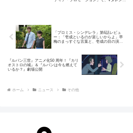
の魂募集特設オーディションが開催され
る。フロンティア・プロモーションは
2023年5月に始動した新しいVタレント事
務所で、6月9日...
「プロミス・シンデレラ」第6話レビュ
ー：「壱成といるのが楽しいからよ」早
梅のまっすぐな言葉と、壱成の目の演技
に泣いた（ストーリーネタバレあり）
『ルパン三世』アニメ化50 周年！『カリ
オストロの城』＆『ルパンは今も燃えて
いるか？』劇場公開
ホーム
ニュース
その他