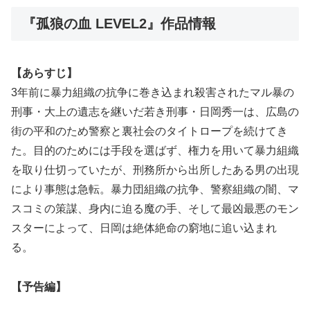
『孤狼の血 LEVEL2』作品情報
【あらすじ】
3年前に暴力組織の抗争に巻き込まれ殺害されたマル暴の
刑事・大上の遺志を継いだ若き刑事・日岡秀一は、広島の
街の平和のため警察と裏社会のタイトロープを続けてき
た。目的のためには手段を選ばず、権力を用いて暴力組織
を取り仕切っていたが、刑務所から出所したある男の出現
により事態は急転。暴力団組織の抗争、警察組織の闇、マ
スコミの策謀、身内に迫る魔の手、そして最凶最悪のモン
スターによって、日岡は絶体絶命の窮地に追い込まれ
る。
【予告編】