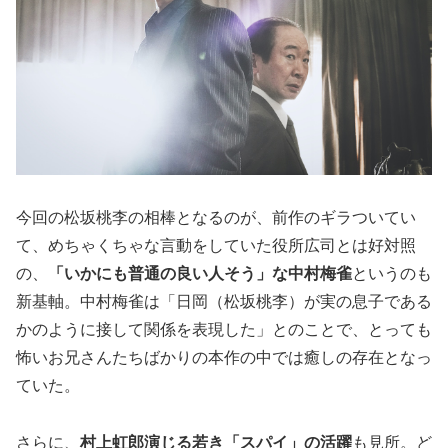
今回の松坂桃李の相棒となるのが、前作のギラついてい
て、めちゃくちゃな言動をしていた役所広司とは好対照
の、
「いかにも普通の良い人そう」な中村梅雀
というのも
新基軸。中村梅雀は「日岡（松坂桃李）が実の息子である
かのように接して関係を表現した」とのことで、とっても
怖いお兄さんたちばかりの本作の中では癒しの存在となっ
ていた。
さらに、
村上虹郎演じる若き「スパイ」の活躍
も見所。ど