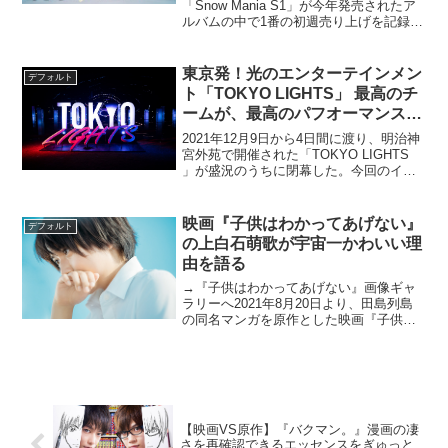
「Snow Mania S1」が今年発売されたア
ルバムの中で1番の初週売り上げを記録
し、ミリオン認定（出荷枚数が100万枚以
上）されたSnow Man。昨日2021年10月8
日からは、デビュー後...
東京発！光のエンターテインメン
デフォルト
ト「TOKYO LIGHTS」 最高のチ
ームが、最高のパフオーマンスで
魅せた4日間！
2021年12月9日から4日間に渡り、明治神
宮外苑で開催された「TOKYO LIGHTS
」が盛況のうちに閉幕した。今回のイベ
ントでもっとも注目されていた
「REFLECTION いのりのひかり」では、
最先端XR（クロスリアリティ）技術を活
映画『子供はわかってあげない』
デフォルト
用...
の上白石萌歌が宇宙一かわいい理
由を語る
→『子供はわかってあげない』画像ギャ
ラリーへ2021年8月20日より、田島列島
の同名マンガを原作とした映画『子供は
わかってあげない』が全国公開される。
本作で何より訴えておかなければならな
いのは、上白石萌歌が宇宙一かわいいこ
とである。これは断...
【映画VS原作】『バクマン。』漫画の凄
さを再確認できるエッセンスをぎゅっと