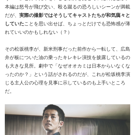
本編は怒号が飛び交い、殴る蹴るの恐ろしいシーンが満載
だが、
実際の撮影ではそうしてキャストたちが和気藹々と
していた
ことを思い出せば、ちょっとだけでも恐怖感が薄
れていいのかもしれない（？）
その松坂桃李が、新米刑事だった前作から一転して、広島
弁が板についた油の乗ったキレキレ演技を披露しているの
も大きな見所。劇中で「なぜオオカミは日本からいなくな
ったのか？」という話がされるのだが、これが松坂桃李演
じる主人公の心理を見事に示しているのも上手いところ
だ。