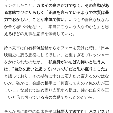
ィングしたこと。
ガタイの良さだけでなく、その言動があ
る意味でヤクザらしく「正論を言っているようで本質は暴
力でおかしい」ことが本気で怖い
。いつもの善良な役なん
か全く思い出せない、「本当にこういう人なのかも」と思
えるほどの見事な悪役を体現していた。
鈴木亮平は白石和彌監督からオファーを受けた時に「日本
映画史に残る悪役にしてほしい」と重すぎるプレッシャー
をかけられたのだが、
「私自身がいちばん怖いと思う人
は、“自分を悪いと思っていない人”だと思い至りました」
と語っており、その期待に十分に応えたと言えるのではな
いか。確かに、会話の相手に「何言ってんの？俺の方が正
しいし」な感じで詰め寄り支配する様は、確かに自分を正
しいと信じ切っている者の言動であったのだから。
そんな風に劇中の鈴木亮平は
極悪人すぎてむしろスガスガ