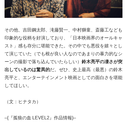
その他、吉田鋼太郎、滝藤賢一、中村獅童、斎藤工なども
印象的な役柄を好演しており、「日本映画界のオールキャ
スト」感も存分に堪能できた。その中でも悪役を嬉々とし
て演じていた（でも根が良い人なのであまりの暴力的なシ
ーンの撮影で落ち込んでいたらしい）
鈴木亮平の凄さが突
出しているのは驚異的
だ。ぜひ、史上最高（最悪）の鈴木
亮平と、エンターテインメント映画としての面白さを堪能
してほしい。
（文：ヒナタカ）
–{『孤狼の血 LEVEL2』作品情報}–