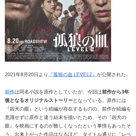
2021年8月20日より
『孤狼の血 LEVEL2』
が公開された。
前作
は同名小説を原作としていたが、今回は
前作から3年
後となるオリジナルストーリー
となっている。原作には
『凶犬の眼』という続編が存在するものの、前作が続編を
意識せずに原作と違う結末を描いたため、その『凶犬の
眼』を映画にするのが難しくなったという事情もあったそ
う。出来上がった作品はなるほど、タイトル通りに「レベ