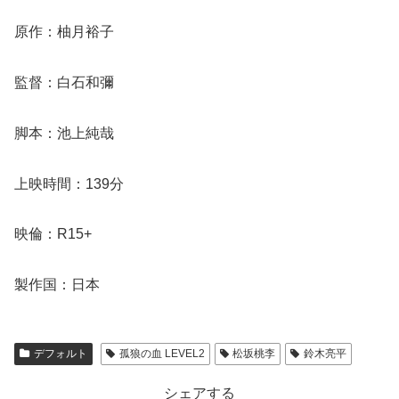
原作：柚月裕子
監督：白石和彌
脚本：池上純哉
上映時間：139分
映倫：R15+
製作国：日本
デフォルト
孤狼の血 LEVEL2
松坂桃李
鈴木亮平
シェアする