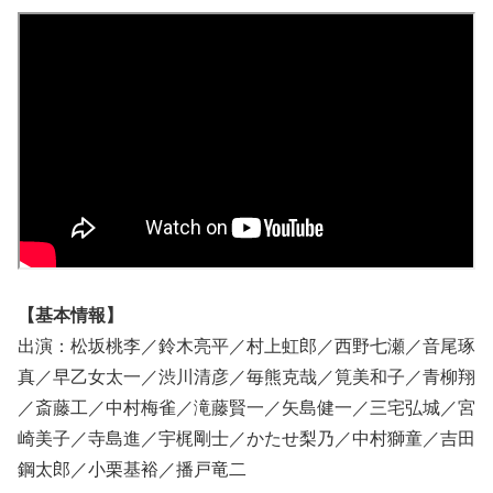
【基本情報】
出演：松坂桃李／鈴木亮平／村上虹郎／西野七瀬／音尾琢
真／早乙女太一／渋川清彦／毎熊克哉／筧美和子／青柳翔
／斎藤工／中村梅雀／滝藤賢一／矢島健一／三宅弘城／宮
崎美子／寺島進／宇梶剛士／かたせ梨乃／中村獅童／吉田
鋼太郎／小栗基裕／播戸竜二