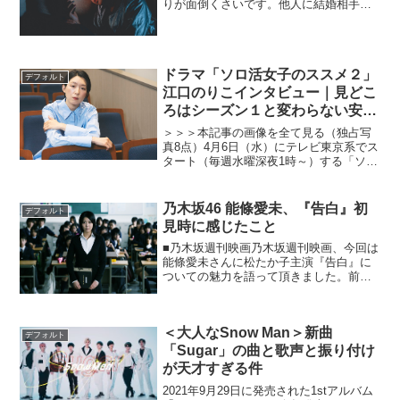
りが面倒くさいです。他人に結婚相手を
見つけてもらえる昔のお見合い制度が羨
ましい。というか、いっそ“神のお告げ”の
ようなものに導かれたい。→Netflix独占
配信『The...
ドラマ「ソロ活女子のススメ２」
デフォルト
江口のりこインタビュー｜見どこ
ろはシーズン１と変わらない安定
感
＞＞＞本記事の画像を全て見る（独占写
真8点）4月6日（水）にテレビ東京系でス
タート（毎週水曜深夜1時～）する「ソロ
活女子のススメ２」。フリーライター・
朝井麻由美の人気エッセイ本「ソロ活女
子のススメ」 （大和書房刊）を原案に、
乃木坂46 能條愛未、『告白』初
デフォルト
主人公の五月女恵...
見時に感じたこと
■乃木坂週刊映画乃木坂週刊映画、今回は
能條愛未さんに松たか子主演『告白』に
ついての魅力を語って頂きました。前回
までの記事・乃木坂46、能條愛未がバッ
ドエンド映画好きになった理由とは？・
乃木坂46、能條愛未が大好きな超バッド
＜大人なSnow Man＞新曲
エンドな映画とは？...
デフォルト
「Sugar」の曲と歌声と振り付け
が天才すぎる件
2021年9月29日に発売された1stアルバム