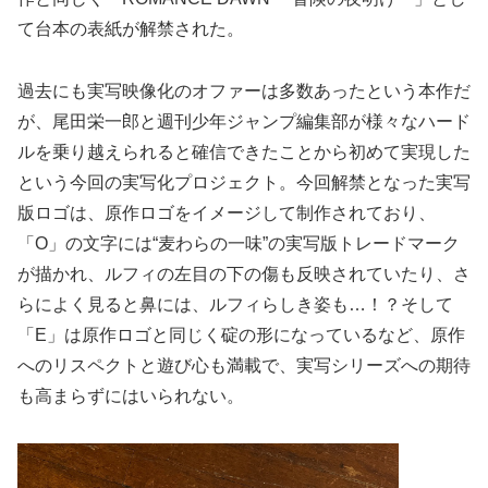
て台本の表紙が解禁された。
過去にも実写映像化のオファーは多数あったという本作だ
が、尾田栄一郎と週刊少年ジャンプ編集部が様々なハード
ルを乗り越えられると確信できたことから初めて実現した
という今回の実写化プロジェクト。今回解禁となった実写
版ロゴは、原作ロゴをイメージして制作されており、
「O」の文字には“麦わらの一味”の実写版トレードマーク
が描かれ、ルフィの左目の下の傷も反映されていたり、さ
らによく見ると鼻には、ルフィらしき姿も…！？そして
「E」は原作ロゴと同じく碇の形になっているなど、原作
へのリスペクトと遊び心も満載で、実写シリーズへの期待
も高まらずにはいられない。