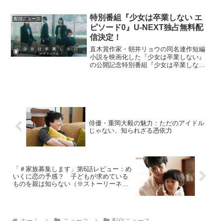
“Ultra” Stage キャストコメンタリーをシ
アターコンプレ...
特別番組『少女は卒業しない エ
配信ニュース
ピソード0』U-NEXT独占無料配
信決定！
直木賞作家・朝井リョウの同名連作短編
小説を映画化した『少女は卒業しない』
の公開記念特別番組『少女は卒業しない
エピソード0』が、U-NEXTで独占無料配
信される。映画『少女は卒業しない』
は、廃校が決まり、校舎の取り壊しを目
前に控えたとある地...
俳優・重岡大毅の魅力：ただのアイドル
じゃない、知られざる憑依力
「＃家族募集します」第6話レビュー：め
いくに恋の予感？ 子どもが求めている
ものを親は知らない（※ストーリーネタ
バレあり）
ホーム
ニュース
配信ニュース