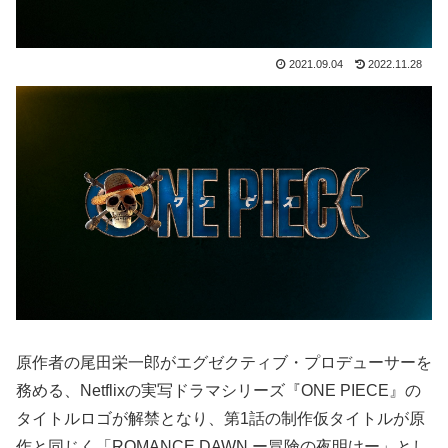
2021.09.04
2022.11.28
原作者の尾田栄一郎がエグゼクティブ・プロデューサーを
務める、Netflixの実写ドラマシリーズ『ONE PIECE』の
タイトルロゴが解禁となり、第1話の制作仮タイトルが原
作と同じく「ROMANCE DAWN ー冒険の夜明けー」とし