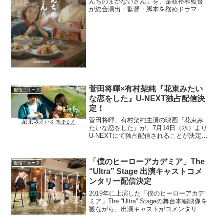
んちのまかないさん」を、是枝裕和監督
が総合演出・監督・脚本を務めドラマ
化。2022年にNetflixで配信することが決
定し、ティザービジュアルが到着した。
原作コミックは、京都の花街を舞台に、
舞妓さん達が共...
菅田将暉×有村架純『花束みたい
配信ニュース
な恋をした』U-NEXT独占配信決
定！
菅田将暉、有村架純主演の映画『花束み
たいな恋をした』が、7月14日（水）より
U-NEXTにて独占配信されることが決定
し、土井裕泰監督からのコメントが到着
した。本作は、東京・京王線の明大前駅
で終電を逃し偶然出会った大学生の男女
「僕のヒーローアカデミア」The
配信ニュース
ふたりの忘れられ...
“Ultra” Stage 出演キャストコメ
ンタリー配信決定
2019年に上演した「僕のヒーローアカデ
ミア」The “Ultra” Stageの舞台本編映像を
観ながら、出演キャストがコメンタリー
を行った「僕のヒーローアカデミア」The