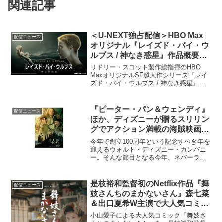
関連記事
＜U-NEXT独占配信＞HBO Max
配信ニュース
オリジナル『レイズド・バイ・ウ
ルブス / 神なき惑星』作品概要｜
吹替版には沢城みゆき、小林親
リドリー・スコット製作総指揮のHBO
弘、諏訪部順一が集結
MaxオリジナルSF超大作シリーズ『レイ
ズド・バイ・ウルブス / 神なき惑星』が
2021年4月1日よりU-NEXTにて日本初、
独占見放題配信となる。U-NEXTは、
2021年3月30日にHBO Max及...
『ピーター・パン＆ウェンディ』
配信ニュース
ほか、ディズニーが贈るスリリン
グでアクション満載の海賊映画3
選
今年で創立100周年という記念すべき年を
迎えるウォルト・ディズニー・カンパニ
ー。そんな節目となる今年、ネバーラン
ドを舞台にした新たな物語『ピーター・
パン＆ウェンディ』が、4月28日(金)より
ディズニープラスにて独占配信される。
是枝裕和監督初のNetflix作品『舞
配信ニュース
ピーター・パン...
妓さんちのまかないさん』森七菜
＆出口夏希W主演で大人気コミッ
クをドラマ化
小山愛子による大人気コミック「舞妓さ