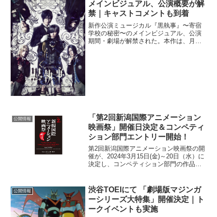
メインビジュアル、公演概要が解
禁｜キャストコメントも到着
新作公演ミュージカル『黒執事』〜寄宿
学校の秘密〜のメインビジュアル、公演
期間・劇場が解禁された。本作は、月刊
「Gファンタジー」(スクウェア・エニッ
クス刊)にて連載中の大人気漫画「黒執
事』が原作。このたび、8度目の舞台とな
る。原作の単行本表紙...
「第2回新潟国際アニメーション
公開情報
映画祭」開催日決定＆コンペティ
ション部門エントリー開始！
第2回新潟国際アニメーション映画祭の開
催が、2024年3月15日(金)～20日（水）に
決定し、コンペティション部門の作品募
集を開始することが発表された。第1回新
潟国際アニメーション映画祭は、世界の
錚々たる監督達が惜しみない賛辞を贈る
渋谷TOEIにて 「劇場版マジンガ
公開情報
押井守監...
ーシリーズ大特集」開催決定｜ト
ークイベントも実施