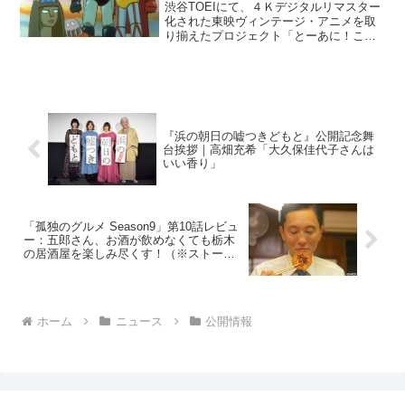
渋谷TOEIにて、４Ｋデジタルリマスター
化された東映ヴィンテージ・アニメを取
り揃えたプロジェクト「とーあに！これ
くしょん」から「劇場版マジンガーシリ
ーズ」の7作品と歴代スーパーロボットを
続々とガールズ化（擬人美少女キャラ
化）する＜ロボットガ...
『浜の朝日の嘘つきどもと』公開記念舞
台挨拶｜高畑充希「大久保佳代子さんは
いい香り」
「孤独のグルメ Season9」第10話レビュ
ー：五郎さん、お酒が飲めなくても栃木
の居酒屋を楽しみ尽くす！（※ストーリ
ーネタバレあり）
ホーム
ニュース
公開情報