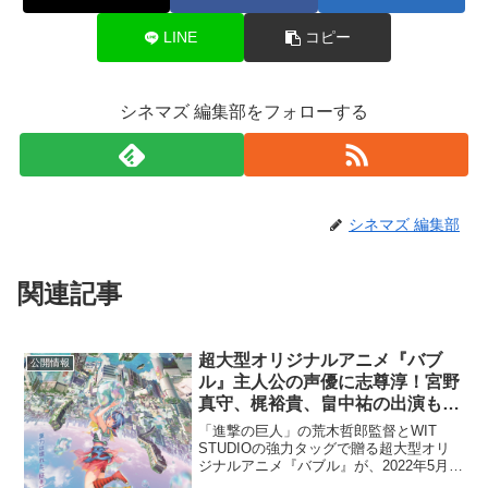
LINE
コピー
シネマズ 編集部をフォローする
シネマズ 編集部
関連記事
超大型オリジナルアニメ『バブ
公開情報
ル』主人公の声優に志尊淳！宮野
真守、梶裕貴、畠中祐の出演も決
定
「進撃の巨人」の荒木哲郎監督とWIT
STUDIOの強力タッグで贈る超大型オリ
ジナルアニメ『バブル』が、2022年5月
13日（金）に全国公開、NETFLIX版とし