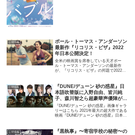
て2022年4月28日（木）に全世界配信さ
れることが決定し、ビジュアル、特報
映...
ポール・トーマス・アンダーソン
公開情報
最新作『リコリス・ピザ』2022
年日本公開決定！
全米の映画賞を席巻している天才ポー
ル・トーマス・アンダーソンの最新作
が、『リコリス・ピザ』の邦題で2022年
に日本公開されることが決定した。本作
は、1970年代のアメリカ、サンフェルナ
ンド・バレーを舞台に、アラナ（アラ
『DUNE/デューン 砂の惑星』日
公開情報
ナ・ハイム）とゲイリー...
本語吹替版に入野自由、皆川純
子、森川智之ら超豪華声優陣が大
集結！
『DUNE/デューン 砂の惑星』画像ギャラ
リーはこちら 2021年最大の超大作である
映画『DUNE/デューン 砂の惑星』日本語
吹き替え版の超豪華声優陣が一挙解禁さ
れた。本作は“未来が視える”能力を持つ青
年、ポール・アトレイデスの物語。その
『黒執事』〜寄宿学校の秘密〜の
公開情報
惑...