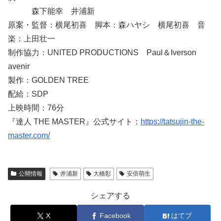
森下能幸 井浦新
原案・監督：横尾初喜 脚本：森ハヤシ 横尾初喜 音
楽：上田壮一
制作協力：UNITED PRODUCTIONS Paul＆Iverson
avenir
製作：GOLDEN TREE
配給：SDP
上映時間：76分
『達人 THE MASTER』公式サイト：
https://tatsujin-the-
master.com/
公開情報
井浦新
大橋彰
安倍萌生
シェアする
X
Facebook
はてブ