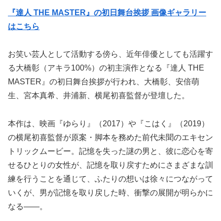
『達人 THE MASTER』の初日舞台挨拶 画像ギャラリー
はこちら
お笑い芸人として活動する傍ら、近年俳優としても活躍す
る大橋彰（アキラ100%）の初主演作となる『達人 THE
MASTER』の初日舞台挨拶が行われ、大橋彰、安倍萌
生、宮本真希、井浦新、横尾初喜監督が登壇した。
本作は、映画『ゆらり』（2017）や『こはく』（2019）
の横尾初喜監督が原案・脚本を務めた前代未聞のエキセン
トリックムービー。記憶を失った謎の男と、彼に恋心を寄
せるひとりの女性が、記憶を取り戻すためにさまざまな訓
練を行うことを通じて、ふたりの想いは徐々につながって
いくが、男が記憶を取り戻した時、衝撃の展開が明らかに
なる――。