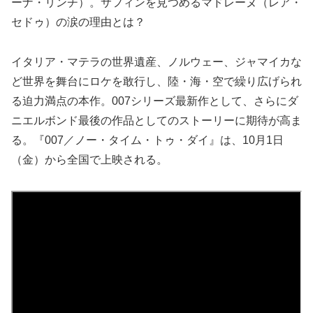
ーナ・リンチ）。サフィンを見つめるマドレーヌ（レア・
セドゥ）の涙の理由とは？
イタリア・マテラの世界遺産、ノルウェー、ジャマイカな
ど世界を舞台にロケを敢行し、陸・海・空で繰り広げられ
る迫力満点の本作。007シリーズ最新作として、さらにダ
ニエルボンド最後の作品としてのストーリーに期待が高ま
る。『007／ノー・タイム・トゥ・ダイ』は、10月1日
（金）から全国で上映される。