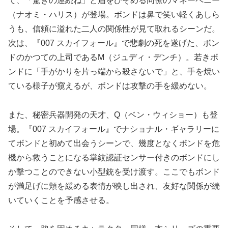
て、「驚きの連続ね」と眉をひそめる同僚のマネーペニー
（ナオミ・ハリス）が登場。ボンドは鼻で笑い軽くあしら
うも、信頼に溢れた二人の関係性が見て取れるシーンだ。
次は、『007 スカイフォール』で悲劇の死を遂げた、ボン
ドのかつての上司であるM（ジュディ・デンチ）。若きボ
ンドに「手がかりを片っ端から殺さないで」と、手を焼い
ている様子が窺えるが、ボンドは攻撃の手を緩めない。
また、秘密兵器開発の天才、Q（ベン・ウィショー）も登
場。『007 スカイフォール』でナショナル・ギャラリーに
てボンドと初めて出会うシーンで、幾度となくボンドを危
機から救うことになる掌紋認証センサー付きのボンドにし
か撃つことのできない小型銃を受け渡す。ここでもボンド
が満足げに頬を緩める表情が映し出され、友好な関係が続
いていくことを予感させる。