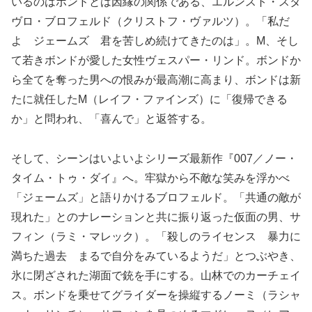
いるのはボンドとは因縁の関係である、エルンスト・スタ
ヴロ・ブロフェルド（クリストフ・ヴァルツ）。「私だ
よ ジェームズ 君を苦しめ続けてきたのは」。M、そし
て若きボンドが愛した女性ヴェスパー・リンド。ボンドか
ら全てを奪った男への恨みが最高潮に高まり、ボンドは新
たに就任したM（レイフ・ファインズ）に「復帰できる
か」と問われ、「喜んで」と返答する。
そして、シーンはいよいよシリーズ最新作『007／ノー・
タイム・トゥ・ダイ』へ。牢獄から不敵な笑みを浮かべ
「ジェームズ」と語りかけるブロフェルド。「共通の敵が
現れた」とのナレーションと共に振り返った仮面の男、サ
フィン（ラミ・マレック）。「殺しのライセンス 暴力に
満ちた過去 まるで自分をみているようだ」とつぶやき、
氷に閉ざされた湖面で銃を手にする。山林でのカーチェイ
ス。ボンドを乗せてグライダーを操縦するノーミ（ラシャ