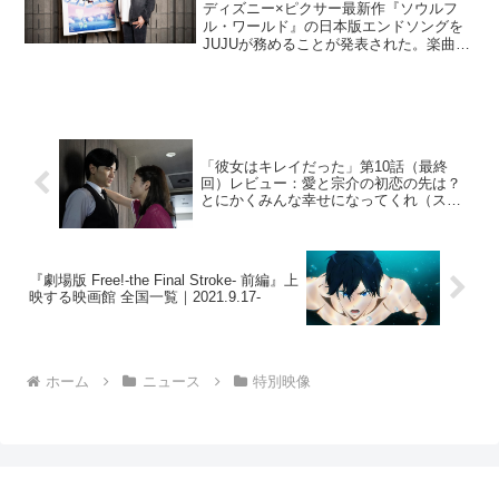
配信開始
ディズニー×ピクサー最新作『ソウルフ
ル・ワールド』の日本版エンドソングを
JUJUが務めることが発表された。楽曲は
ジャズアレンジで新録した「奇跡を望む
なら…（ソウルフル・ワールド
ver.）」。発表に合わせて、特別映像も公
開された。本作は、生...
「彼女はキレイだった」第10話（最終
回）レビュー：愛と宗介の初恋の先は？
とにかくみんな幸せになってくれ（スト
ーリーネタバレあり）
『劇場版 Free!-the Final Stroke- 前編』上
映する映画館 全国一覧｜2021.9.17-
ホーム
ニュース
特別映像