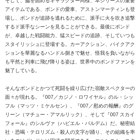
そして、脇を固めるキャラクター同様、本シリーズの重要
アイテムである、ボンドの愛車、アストンマーティンも登
場し、ボンドが追跡を逃れるために、派手に火を吹き追撃
するド派手なシーンを見ることができる。最後にボンド
が、卓越した戦闘能力、猛スピードの追跡、そしていつも
スタイリッシュに登場する。カーアクション、バイクアク
ションを華麗なるハンドル捌きで魅せ、怪我を負いながら
も平然と列車に飛び降りる姿は、世界中のボンドファンを
魅了している。
そんなボンドとかつて死闘を繰り広げた宿敵スペクターの
面々が現れる。『007／カジノ・ロワイヤル』のル・シッ
フル（マッツ・ミケルセン）、『007／慰めの報酬』のグ
リーン（マチュー・アマルリック）、そして『007 スカイ
フォール』のシルヴァ（ハビエル・バルデム）だ。秘密結
社・恐喝・テロリズム・殺人の文字が踊り、その組織を率