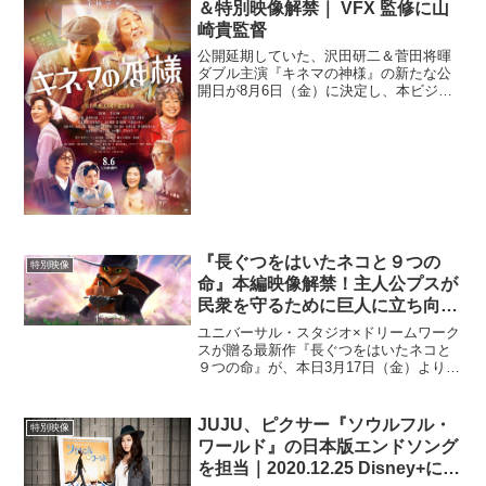
＆特別映像解禁｜ VFX 監修に山
崎貴監督
公開延期していた、沢田研二＆菅田将暉
ダブル主演『キネマの神様』の新たな公
開日が8月6日（金）に決定し、本ビジュ
アルと本編シーンとメイキングシーンを
収めた特別映像が到着。また、追加キャ
ストとして、片桐はいりと原田泰造の出
演が発表された。追加キ...
『長ぐつをはいたネコと９つの
特別映像
命』本編映像解禁！主人公プスが
民衆を守るために巨人に立ち向か
う
ユニバーサル・スタジオ×ドリームワーク
スが贈る最新作『長ぐつをはいたネコと
９つの命』が、本日3月17日（金）より
TOHOシネマズ日比谷ほかにて公開され
た。本作は『シュレック』シリーズから
飛び出した、帽子に羽根飾り、マントと
JUJU、ピクサー『ソウルフル・
特別映像
長ぐつがトレードマ...
ワールド』の日本版エンドソング
を担当｜2020.12.25 Disney+にて