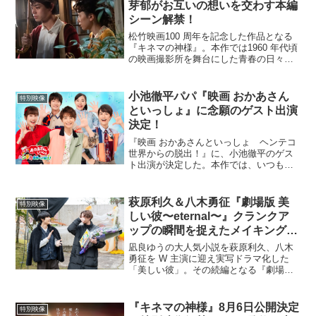
芽郁がお互いの想いを交わす本編
シーン解禁！
松竹映画100 周年を記念した作品となる
『キネマの神様』。本作では1960 年代頃
の映画撮影所を舞台にした青春の日々か
ら、50年後の現代まで時代を越えて“キネ
マの神様”を信じ続けたゴウの奇跡の物語
が描かれる。今回、若き日のゴウ（菅田
小池徹平パパ『映画 おかあさん
特別映像
将暉）と...
といっしょ』に念願のゲスト出演
決定！
『映画 おかあさんといっしょ ヘンテコ
世界からの脱出！』に、小池徹平のゲス
ト出演が決定した。本作では、いつも仲
良しなお兄さんお姉さんたちがケンカを
してバラバラになり、いろいろなヘンテ
コ世界に飛ばされ大変なことに！お兄さ
萩原利久＆⼋⽊勇征『劇場版 美
特別映像
んお姉さん、「ガラピコ...
しい彼〜eternal〜』クランクア
ップの瞬間を捉えたメイキング映
像解禁！
凪良ゆうの⼤⼈気⼩説を萩原利久、⼋⽊
勇征を W 主演に迎え実写ドラマ化した
「美しい彼」。その続編となる『劇場版
美しい彼〜eternal〜』より、W主演を務
めた萩原利久、⼋⽊勇征のそれぞれのク
ランクアップの瞬間を収めたメイキング
『キネマの神様』8月6日公開決定
特別映像
映像が解禁さ...