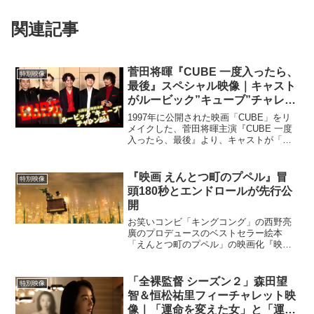
関連記事
菅田将暉『CUBE 一度入ったら、
特別映像
最後』スペシャル映像｜キャスト
がルービック”キューブ”チャレン
ジ！
1997年に公開された映画「CUBE」をリ
メイクした、菅田将暉主演『CUBE 一度
入ったら、最後』より、キャストが「ル
ービックキューブ」に挑戦した「ルービ
ック”キューブ”チャレンジ」の動画が解禁
された。いよいよ来週10月22日(金)に公
『映画 えんとつ町のプペル』冒
特別映像
開と...
頭180秒とエンドロールが先行公
開
お笑いコンビ「キングコング」の西野亮
廣のプロデュースのベストセラー絵本
「えんとつ町のプペル」の映画化『映画
えんとつ町のプペル』が2020年12月25日
より公開。公開に先立ち西野亮廣の
YouTubeチャンネル「西野亮廣エンタメ
「全裸監督 シーズン２」森田望
特別映像
研究所ラジオ【...
智＆恒松祐里フィーチャレット映
像｜「運命を変えた女」と「運命