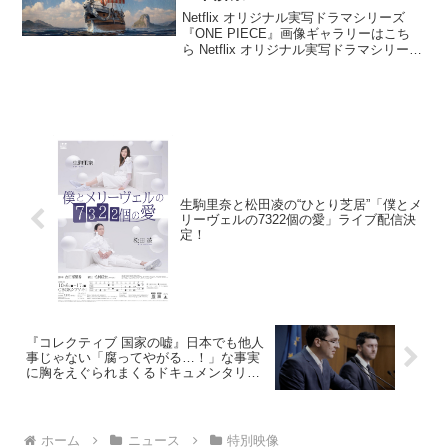
Netflix オリジナル実写ドラマシリーズ
『ONE PIECE』画像ギャラリーはこち
ら Netflix オリジナル実写ドラマシリーズ
『ONE PIECE』より、ゴーイングメリー
号などのコンセプトアートと、撮影の現
地から順調な“航海”を告げ...
生駒里奈と松田凌の“ひとり芝居”「僕とメ
リーヴェルの7322個の愛」ライブ配信決
定！
『コレクティブ 国家の嘘』日本でも他人
事じゃない「腐ってやがる…！」な事実
に胸をえぐられまくるドキュメンタリー
映画になった理由
ホーム
ニュース
特別映像