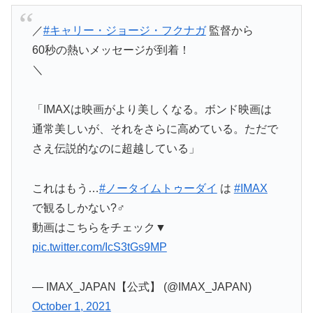
／
#キャリー・ジョージ・フクナガ
監督から
60秒の熱いメッセージが到着！
＼
「IMAXは映画がより美しくなる。ボンド映画は
通常美しいが、それをさらに高めている。ただで
さえ伝説的なのに超越している」
これはもう…
#ノータイムトゥーダイ
は
#IMAX
で観るしかない?️‍♂️
動画はこちらをチェック▼
pic.twitter.com/IcS3tGs9MP
— IMAX_JAPAN【公式】 (@IMAX_JAPAN)
October 1, 2021