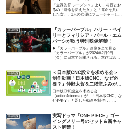
を共にした女」
「全裸監督 シーズン２」より、村西とお
るの「運命を変えた女」と「運命を共に
した女」、2人の女優にフューチャーした
フィーチャレット映像と場面写真が解禁
された。解禁された映像では、シーズン
１で村西とおる(山田孝之)と出会い、
『カラーパープル』ハリー・ベイ
特別映像
「SMっぽいの好き」...
リーとフィリシア・パール・エム
パーシが歌う特別映像解禁！
▶︎『カラーパープル』画像を全て見る
『カラーパープル』が2024年2月9日
（金）に日本で公開される。本作は38年
前にスティーブン・スピルバーグの手で
映画化され、アカデミー賞10部門（11候
補）にノミネートされた不朽の名作のリ
＜日本版CNC設立を求める会＞
特別映像
メイク版だ。今回...
制作動画「日本版CNC、なぜ必
要？」仲野太賀＆二階堂ふみがナ
レーションで参加
日本版CNC設立を求める会
（action4cinema）が、「日本版CNC、な
ぜ必要？」と題した動画を制作し、
action4cinemaのホームページ及び、
YouTubeチャンネルにて公開した。本動
画は、映画の未来に向け、持続・発展可
実写ドラマ「ONE PIECE」ゴー
特別映像
能にな...
イングメリー号のセット＆新キャ
スト解禁！