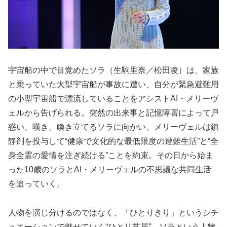
宇宙船の中で目覚めたソラ（生駒里奈／松田凌）は、家族
と乗っていた大型宇宙船が事故に遭い、自分が緊急避難用
の小型宇宙船で漂流していることをアシストAI・メリーヴ
ェルから告げられる。突然の出来事と記憶障害によって戸
惑い、嘆き、喚き立てるソラに向かい、メリーヴェルは鎮
静剤を投与して“健康で文化的な最低限度の遭難生活”と“全
身全霊の愛情を注ぎ続ける”ことを約束。その日から始ま
った10歳のソラとAI・メリーヴェルの不思議な共同生活
を追っていく。
人物を演じ分けるのではなく、「ひとりきり」というシチ
ュエーションで魅せていく“ひとり芝居”。ソラという人物