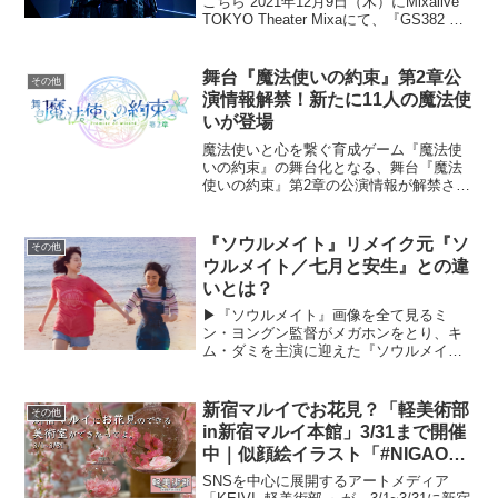
こちら 2021年12月9日（木）にMixalive
TOKYO Theater Mixaにて、『GS382 ―
暁の章―』が開幕し、初日公演に先立っ
て行われた公開ゲネプロの模様とコメン
トが到着した。...
舞台『魔法使いの約束』第2章公
その他
演情報解禁！新たに11人の魔法使
いが登場
魔法使いと心を繋ぐ育成ゲーム『魔法使
いの約束』の舞台化となる、舞台『魔法
使いの約束』第2章の公演情報が解禁され
た。2021年11月5日（金）～21日（日）
天王洲 銀河劇場にて上演予定の本作は、
前作に引き続き、脚本・作詞に浅井さや
『ソウルメイト』リメイク元『ソ
その他
か（One ...
ウルメイト／七月と安生』との違
いとは？
▶︎『ソウルメイト』画像を全て見るミ
ン・ヨングン監督がメガホンをとり、キ
ム・ダミを主演に迎えた『ソウルメイ
ト』が、2月23日（金・祝）より新宿ピカ
デリー他にて公開中だ。ミソ（キム・ダ
ミ）とハウン（チョン・ソニ）は、小学
新宿マルイでお花見？「軽美術部
その他
生からの大親友。絵を描...
in新宿マルイ本館」3/31まで開催
中｜似顔絵イラスト「#NIGAOE
TOKYO」も開催中
SNSを中心に展開するアートメディア