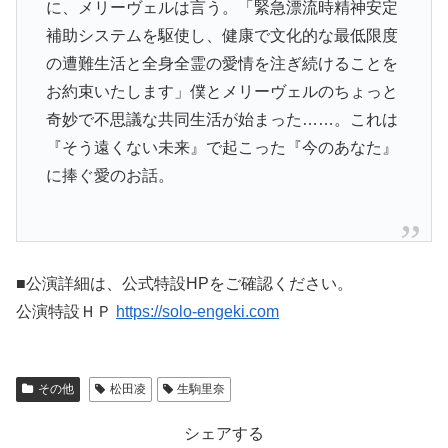
に、メリーヴェルは言う。「緊急漂流時精神安定
補助システムを駆使し、健康で文化的な最低限度
の遭難生活と全身全霊の愛情を注ぎ続けることを
お約束いたします」僕とメリーヴェルのちょっと
奇妙で不思議な共同生活が始まった……。これは
『そう遠くない未来』で起こった『今のあなた』
に捧ぐ愛のお話。
■公演詳細は、公式特設HPをご確認ください。
公演特設ＨＰ
https://solo-engeki.com
その他
松田凌
生駒里奈
シェアする