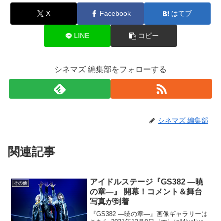
X
Facebook
はてブ
LINE
コピー
シネマズ 編集部をフォローする
シネマズ 編集部
関連記事
アイドルステージ『GS382 ―暁
その他
の章―』 開幕！コメント＆舞台
写真が到着
『GS382 ―暁の章―』画像ギャラリーは