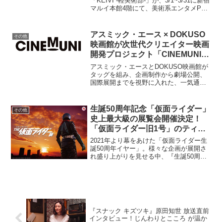
「KEIVI -軽美術部-」が、3/1~3/31に新宿
マルイ本館4階にて、美術系エンタメPOP
UPを開催中。素敵な桜と一緒に、お花見
気分でPOPなアート体験が楽しめる。#軽
美術室の桜ビジュアルアート...
アスミック・エース × DOKUSO
その他
映画館が次世代クリエイター映画
開発プロジェクト「CINEMUNI」
を始動
アスミック・エースとDOKUSO映画館が
タッグを組み、企画制作から劇場公開、
国際展開までを視野に入れた、一気通貫
型・次世代クリエイター映画開発プロジ
ェクトCINEMUNI（シネムニ）を立ち上
げることが決定した。世界でも類を見な
生誕50周年記念「仮面ライダー」
その他
い「インディペ...
史上最大級の展覧会開催決定！
「仮面ライダー旧1号」のティザ
ービジュアル＆特報映像も到着
2021年より幕をあけた「仮面ライダー生
誕50周年イヤー」。様々な企画が展開さ
れ盛り上がりを見せる中、『生誕50周年
記念 THE仮面ライダー展 』の開催が発
表された。2022年より名古屋・福岡・東
京他全国で開催予定。1971年にテレビ放
送を...
『スナック キズツキ』原田知世 放送直前
インタビュー！じんわりとこころ が温か