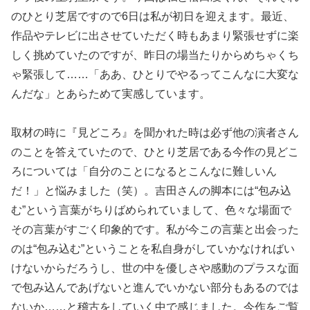
のひとり芝居ですので6日は私が初日を迎えます。最近、
作品やテレビに出させていただく時もあまり緊張せずに楽
しく挑めていたのですが、昨日の場当たりからめちゃくち
ゃ緊張して……「ああ、ひとりでやるってこんなに大変な
んだな」とあらためて実感しています。
取材の時に『見どころ』を聞かれた時は必ず他の演者さん
のことを答えていたので、ひとり芝居である今作の見どこ
ろについては「自分のことになるとこんなに難しいん
だ！」と悩みました（笑）。吉田さんの脚本には“包み込
む”という言葉がちりばめられていまして、色々な場面で
その言葉がすごく印象的です。私が今この言葉と出会った
のは“包み込む”ということを私自身がしていかなければい
けないからだろうし、世の中を優しさや感動のプラスな面
で包み込んであげないと進んでいかない部分もあるのでは
ないか……と稽古をしていく中で感じました。今作をご覧