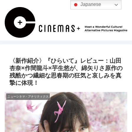
Japanese
〈新作紹介〉『ひらいて』レビュー：山田
杏奈×作間龍斗×芋生悠が、綿矢りさ原作の
残酷かつ繊細な思春期の狂気と哀しみを真
摯に体現！
ニューシネマ・アナリティクス