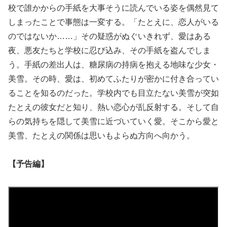
校で誰かからの手紙を大事そうに読んでいる姿を偶然見て
しまったことで事態は一変する。「たとえに、恋人がいる
のではないか……」その疑惑がぬぐいきれず、愛はある
夜、悪友たちと学校に忍び込み、その手紙を盗んでしま
う。手紙の差出人は、糖尿病の持病を抱える地味な少女・
美雪。その時、愛は、初めてふたりが密かに付き合ってい
ることを知るのだった。学校内でも目立たない美雪が突如
たとえの彼女だと知り、熱い恋心が乱反射する。そして自
らの気持ちを隠して美雪に近づいていく愛。そこから愛と
美雪、たとえの関係は思いもよらぬ方向へ向かう。
【予告編】