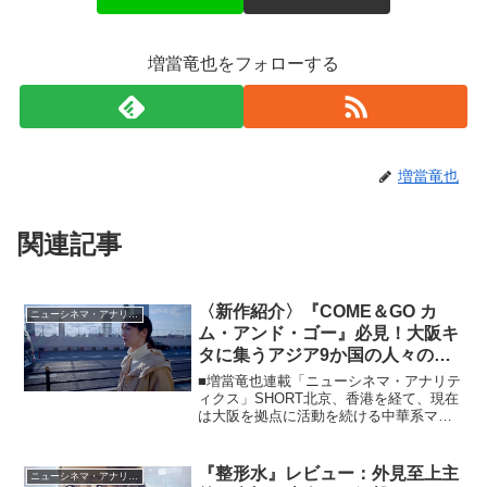
増當竜也をフォローする
増當竜也
関連記事
〈新作紹介〉『COME＆GO カ
ニューシネマ・アナリティクス
ム・アンド・ゴー』必見！大阪キ
タに集うアジア9か国の人々の混
沌から未来を示唆する群像ヒュー
■増當竜也連載「ニューシネマ・アナリテ
マン劇
ィクス」SHORT北京、香港を経て、現在
は大阪を拠点に活動を続ける中華系マレ
ーシア人の映画作家リム・カーワイ監督
が、大阪の中心ともいえるキタにやって
くる、もしくは住んでいるアジアンたち
『整形水』レビュー：外見至上主
ニューシネマ・アナリティクス
の日常を描いていく...