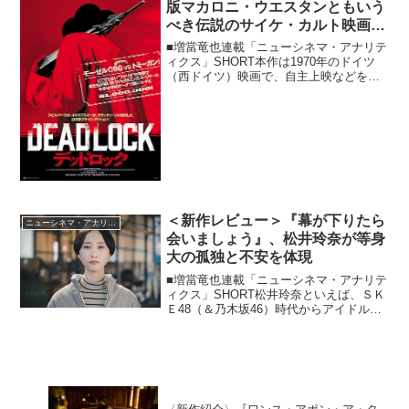
版マカロニ・ウエスタンともいう
べき伝説のサイケ・カルト映画が
ついに日本上陸！
■増當竜也連載「ニューシネマ・アナリテ
ィクス」SHORT本作は1970年のドイツ
（西ドイツ）映画で、自主上映などを除
くと正式な劇場公開は今回が初めてとな
る伝説的カルト作品でもあります。クラ
ウトロック（ジャーマン・ロック）を代
表する前衛バンド...
＜新作レビュー＞『幕が下りたら
ニューシネマ・アナリティクス
会いましょう』、松井玲奈が等身
大の孤独と不安を体現
■増當竜也連載「ニューシネマ・アナリテ
ィクス」SHORT松井玲奈といえば、ＳＫ
Ｅ48（＆乃木坂46）時代からアイドルと
しての可愛らしさはもちろんのこと独自
の聡明さや、鉄道や漫画など結構各方面
でのオタクであるところも面白い存在だ
なと注目してい...