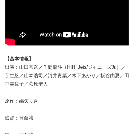
【基本情報】
出演：山田杏奈／作間龍斗（HiHi Jets/ジャニーズJr.）／
芋生悠／山本浩司／河井青葉／木下あかり／板谷由夏／田
中美佐子／萩原聖人
原作：綿矢りさ
監督：首藤凜