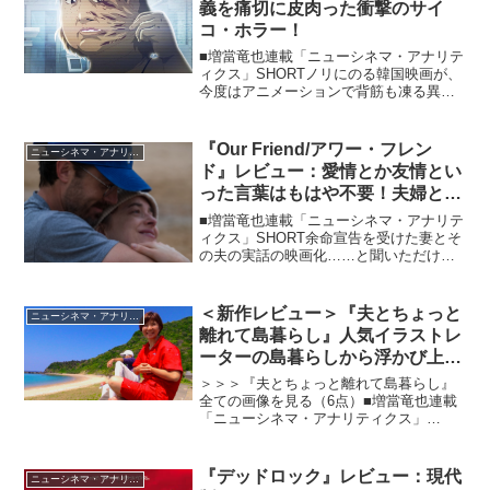
義を痛切に皮肉った衝撃のサイ
コ・ホラー！
■増當竜也連載「ニューシネマ・アナリテ
ィクス」SHORTノリにのる韓国映画が、
今度はアニメーションで背筋も凍る異色
作を発表！容姿にコンプレックスを抱
き、周囲からも馬鹿にされている女性
が、顔や体を浸すだけで美しくなる“整形
『Our Friend/アワー・フレン
ニューシネマ・アナリティクス
水”を使って絶世の美...
ド』レビュー：愛情とか友情とい
った言葉はもはや不要！夫婦とそ
の友人それぞれの“想い”の映画
■増當竜也連載「ニューシネマ・アナリテ
ィクス」SHORT余命宣告を受けた妻とそ
の夫の実話の映画化……と聞いただけ
で、いわゆる難病映画かと思ってしまっ
た方、ちょっと待ってください。実はこ
の夫婦に献身的な夫の友人が関わってく
＜新作レビュー＞『夫とちょっと
ニューシネマ・アナリティクス
ることで、本作は従来...
離れて島暮らし』人気イラストレ
ーターの島暮らしから浮かび上が
るコミュニケーションの大切さ
＞＞＞『夫とちょっと離れて島暮らし』
全ての画像を見る（6点）■増當竜也連載
「ニューシネマ・アナリティクス」
SHORTInstagramのフォロワー10万人の
人気イラストレーター、ちゃずさんが鹿
児島県の奄美群島・加計呂麻島に期間限
『デッドロック』レビュー：現代
ニューシネマ・アナリティクス
定移住した模...