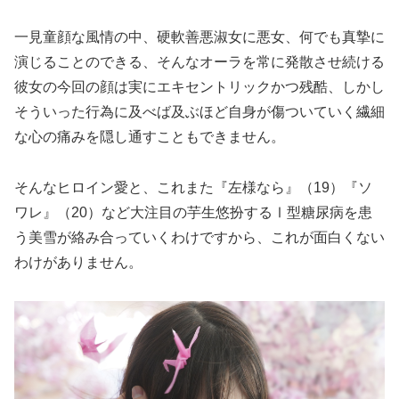
一見童顔な風情の中、硬軟善悪淑女に悪女、何でも真摯に
演じることのできる、そんなオーラを常に発散させ続ける
彼女の今回の顔は実にエキセントリックかつ残酷、しかし
そういった行為に及べば及ぶほど自身が傷ついていく繊細
な心の痛みを隠し通すこともできません。
そんなヒロイン愛と、これまた『左様なら』（19）『ソ
ワレ』（20）など大注目の芋生悠扮するⅠ型糖尿病を患
う美雪が絡み合っていくわけですから、これが面白くない
わけがありません。