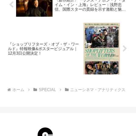
〈新作紹介〉『ワンス・アポン・ア・タ
イム・イン・上海』レビュー：浅野忠
信、国際スターの貫録を示す激動と魅惑
の大河サスペンス・ドラマ
『ショップリフターズ・オブ・ザ・ワー
ルド』特報映像&ポスタービジュアル｜
12月3日公開決定！
ホーム
SPECIAL
ニューシネマ・アナリティクス