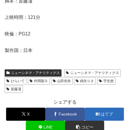
脚本：首藤凜
上映時間：121分
映倫：PG12
製作国：日本
ニューシネマ・アナリティクス
ニューシネマ・アナリティクス
ひらいて
作間龍斗
山田杏奈
綿矢りさ
芋生悠
首藤凜
シェアする
X
Facebook
はてブ
LINE
コピー