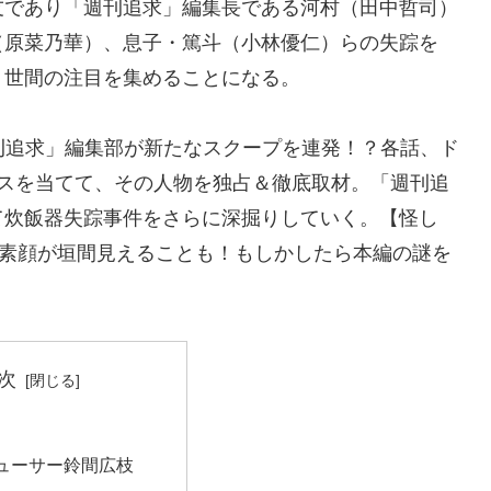
友であり「週刊追求」編集長である河村（田中哲司）
（原菜乃華）、息子・篤斗（小林優仁）らの失踪を
、世間の注目を集めることになる。
週刊追求」編集部が新たなスクープを連発！？各話、ド
カスを当てて、その人物を独占＆徹底取材。「週刊追
て炊飯器失踪事件をさらに深掘りしていく。【怪し
る素顔が垣間見えることも！もしかしたら本編の謎を
次
ューサー鈴間広枝