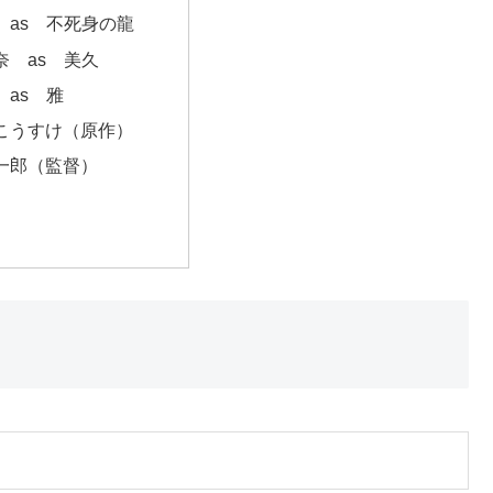
 as 不死身の龍
奈 as 美久
 as 雅
こうすけ（原作）
一郎（監督）