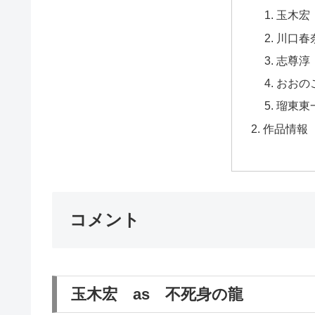
玉木宏
川口春
志尊淳
おおの
瑠東東
作品情報
コメント
玉木宏 as 不死身の龍