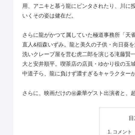
用、アニキと慕う龍にビンタされたり、川に
いくその姿は健在だ。
さらに龍がかつて属していた極道事務所「天
直人&稲森いずみ。龍と美久の子供・向日葵
洗いクレープ屋を営む虎二郎を演じる滝藤賢
大と安井順平。喫茶店の店員・ゆかり役の玉城
中道子ら、龍に負けず濃すぎるキャラクター
さらに、映画だけの㊙豪華ゲスト出演者と、
目
コメント