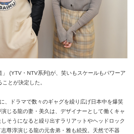
」 (YTV・NTV系列)が、笑いもスケールもパワーア
ることが決定した。
もに、ドラマで数々のギャグを繰り広げ日本中を爆笑
が演じる龍の妻・美久は、デザイナーとして働くキャ
走しそうになると繰り出すラリアットやヘッドロック
て志尊淳演じる龍の元舎弟・雅も続投。天然で不器