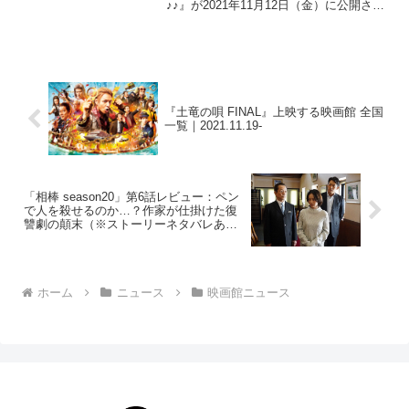
♪♪』が2021年11月12日（金）に公開され
ます。上映する劇場は以下の通りです。
※情報は随時変わるので、更新が遅れる
場合があります。北海道イオンシネマ江
別イオンシネ...
『土竜の唄 FINAL』上映する映画館 全国
一覧｜2021.11.19-
「相棒 season20」第6話レビュー：ペン
で人を殺せるのか…？作家が仕掛けた復
讐劇の顛末（※ストーリーネタバレあ
り）
ホーム
ニュース
映画館ニュース