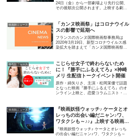
24日（金）から一部劇場より先行公開、
その後順次公開されます。上映する劇場
は以下の通りです。※情報は随時変わる
ので、更新が遅れる場合があります。北
海道札幌シアターキノ※2022年1月2日
「カンヌ映画祭」はコロナウイル
映画館ニュース
（日）〜シネ...
スの影響で延期へ
フランスのカンヌ国際映画祭事務局は
2020年3月19日、新型コロナウイルス感
染拡大を踏まえて「カンヌ国際映画祭」
の延期を発表した。当初は2020年5月12
日から─23日に予定していた。新たな開
催時期については、6月末から7月初めを
こじらせ女子で終わらないため
映画館ニュース
含む複数の...
に！『勝手にふるえてろ』×神崎
メリ 生配信トークイベント開催
原作・綿矢りさ、主演・松岡茉優で話題
となった映画『勝手にふるえてろ』のオ
ンライン上映と、恋愛コラムニスト・神
崎メリの生配信トークイベントが3月19日
（金）20時より開催となる。『勝手にふ
るえてろ』は、恋愛経験ゼロで10年間片
『映画妖怪ウォッチ♪ ケータとオ
映画館ニュース
思い中の24歳O...
レっちの出会い編だニャン♪ワ、
ワタクシも～♪♪』上映する映画館
全国一覧｜2021.11.12-
『映画妖怪ウォッチ♪ ケータとオレっち
の出会い編だニャン♪ワ、ワタクシも～