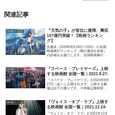
関連記事
『天気の子』が首位に復帰、興収
映画館ニュース
107億円突破！【映画ランキン
グ】
先週末（2019年8月24日〜25日）の全国
映画興行ランキング（興行通信社発表）
の詳細をお届けします。全国映画興行ラ
ンキング1位（↑）『天気の子』2位（↓）
『ライオン・キング』3位（NEW）『劇
場版おっさんずラブ －ＬＯＶＥ ｏｒ Ｄ
『スペース・プレイヤーズ』上映
映画館ニュース
ＥＡＤ...
する映画館 全国一覧｜2021.8.27-
『スペース・プレイヤーズ』が2021年8月
27日（金）に公開されます。上映する劇
場は以下の通りです。※情報は随時変わ
るので、更新が遅れる場合があります。
北海道札幌シネマフロンティアユナイテ
ッド・シネマ札幌 イオンシネマ江別イオ
『ヴォイス・オブ・ラブ』上映す
映画館ニュース
ンシネマ小樽イ...
る映画館 全国一覧｜2021.12.24-
『ヴォイス・オブ・ラブ』が2021年12月