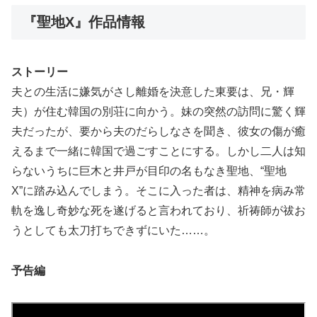
『聖地X』作品情報
ストーリー
夫との生活に嫌気がさし離婚を決意した東要は、兄・輝
夫）が住む韓国の別荘に向かう。妹の突然の訪問に驚く輝
夫だったが、要から夫のだらしなさを聞き、彼女の傷が癒
えるまで一緒に韓国で過ごすことにする。しかし二人は知
らないうちに巨木と井戸が目印の名もなき聖地、“聖地
X”に踏み込んでしまう。そこに入った者は、精神を病み常
軌を逸し奇妙な死を遂げると言われており、祈祷師が祓お
うとしても太刀打ちできずにいた……。
予告編