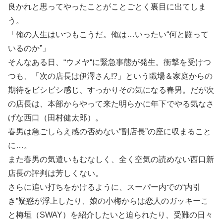
良かれと思ってやったことがことごとく裏目に出てしま
う。
「俺の人生はいつもこうだ。俺は…いったい“何と闘って
いるのか”」
そんなある日、“ウメヤ“に緊急事態が発生。衝撃を受けつ
つも、「次の店長は伊澤さん!?」という職場＆家庭からの
期待をビシビシ感じ、すっかりその気になる春男。だが次
の店長は、本部からやって来た明らかに年下でやる気なさ
げな西口（田村健太郎）。
春男は急ごしらえ感の否めない“副店長”の座に収まること
に…。
また春男の気遣いもむなしく、全く空気の読めない西口新
店長の評判は芳しくない。
さらに追い打ちをかけるように、スーパー内での“内引
き”疑惑が浮上したり、娘の小梅からは恋人のガッキーこ
と梅垣（SWAY）を紹介したいと迫られたり、受難の日々