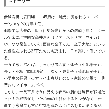
ストーリー
伊澤春男（安田顕）・45歳は、地元に愛されるスーパ
ー”ウメヤ”の万年主任。
職場では店長の上田（伊集院光）からの信頼も厚く、クー
ルで常に理性的な高井さん（ファーストサマーウイカ）
や、やや暑苦しいが真面目な金子くん（金子大地）といっ
た個性あふれる部下たちにも恵まれ、日々楽しく働いてい
る。
一方で家に帰れば、しっかり者の妻・律子（小池栄子）、
長女・小梅（岡田結実）、次女・香菜子（菊池日菜子）、
小学生の長男・亮太（小山春朋）の５人家族の父親で、典
型的なマイホームパパ。
しかし、一見平凡そうに見える春男の脳内は毎日が戦場だ
った！24時間忙しいその頭の中は休まるヒマがなく、仕
事でも家庭でも常に空気を読みムダに気を遣いまくるが、