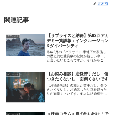
北村有
関連記事
【サプライズと納得】第93回アカ
デフォルト
デミー賞詳報：インクルージョン
&ダイバーシティ
昨年2月の『パラサイト-半地下の家族-』
の歴史的な受賞劇の記憶が新しい中…、
と言いたいところですが、それからここ
までの間に世界各地での新型コロナウィ
ルスの感染拡大が起きてしまい、『パラ
サイト』の記憶は随分と遠いものになっ
【お悩み相談】恋愛苦手だし…傷
デフォルト
てしまいましたね。今...
つきたくないし…面倒くさいです
【お悩み相談】恋愛とか苦手だし、傷つ
きたくないし、お洒落したり気を遣った
りが面倒くさいです。他人に結婚相手を
見つけてもらえる昔のお見合い制度が羨
ましい。というか、いっそ“神のお告げ”の
ようなものに導かれたい。→Netflix独占
配信『The...
＜映画コラム＞夏の思い出は「で
デフォルト