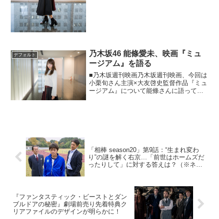
乃木坂46 能條愛未、映画『ミュ
デフォルト
ージアム』を語る
■乃木坂週刊映画乃木坂週刊映画、今回は
小栗旬さん主演×大友啓史監督作品『ミュ
ージアム』について能條さんに語って頂
きました。結果的に『セブン』と対象的
な印象となる本作の殺人鬼の印象など、
能條さんはどう思われたのでしょうか。
前回までの記事・乃木...
「相棒 season20」第9話：“生まれ変わ
り”の謎を解く右京…「前世はホームズだ
ったりして」に対する答えは？（※ネタ
バレありレビュー）
『ファンタスティック・ビーストとダン
ブルドアの秘密』劇場前売り先着特典ク
リアファイルのデザインが明らかに！