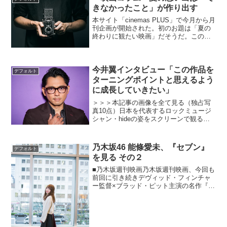
きなかったこと」が作り出す
本サイト「cinemas PLUS」で今月から月
刊企画が開始された。初のお題は「夏の
終わりに観たい映画」だそうだ。この文
章を書いているのは2021年9月21日で、
季節のうえではすっかり秋なのだが、東
京は妙に暑い。何なら先程まで出遅れた
蝉が一...
今井翼インタビュー「この作品を
デフォルト
ターニングポイントと思えるよう
に成長していきたい」
＞＞＞本記事の画像を全て見る（独占写
真10点）日本を代表するロックミュージ
シャン・hideの姿をスクリーンで観るこ
とができる――。1998年5月2日に急逝し
たhide。彼が遺したものは多くあった。
リリース予定のシングル、制作途中のア
乃木坂46 能條愛未、『セブン』
デフォルト
ルバム、...
を見る その２
■乃木坂週刊映画乃木坂週刊映画、今回も
前回に引き続きデヴィッド・フィンチャ
ー監督×ブラッド・ピット主演の名作『セ
ブン』について語って頂きます。前回の
記事はこちら！※今回のコラムも前回同
様映画『セブン』のラストシーンに触れ
ています。結末を知っ...