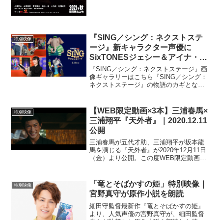
『SING／シング：ネクストステ
特別映像
ージ』新キャラクター声優に
SixTONESジェシー＆アイナ・
ジ・エンドが大抜擢！
『SING／シング：ネクストステージ』画
像ギャラリーはこちら『SING／シング：
ネクストステージ』の物語のカギとなる
新キャラクターの日本語吹替版声優に、
SixTONESのジェシーとBiSHのアイナ・
ジ・エンドが抜擢された。最新作は、エ
【WEB限定動画×3本】三浦春馬×
特別映像
ンター...
三浦翔平『天外者』｜2020.12.11
公開
三浦春馬が五代才助、三浦翔平が坂本龍
馬を演じる『天外者』が2020年12月11日
（金）より公開。この度WEB限定動画が
一挙に3本公開となった。「約束編夢見る
ことを望み強く生き抜いた女性・はる
（森川葵）の手を取りながら、「自由に
「竜とそばかすの姫」特別映像｜
特別映像
なったら何がし...
宮野真守が原作小説を朗読
細田守監督最新作『竜とそばかすの姫』
より、人気声優の宮野真守が、細田監督