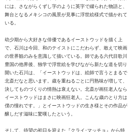
には、さながらくずし字のように英字で綴られた物語と、
舞台となるメキシコの風景が見事に浮世絵様式で描かれて
いる。
幼少期から大好きな俳優であるイーストウッドを描く上
で、石川は今回、和のテイストにこだわらず、敢えて映画
の世界観のみを意識して描いている。師である六代目歌川
豊国の他界後、独学で浮世絵を学びながら新たな道を切り
開いた石川は、「イーストウッドは、絵師で言うとまるで
北斎だなと思います。歳を重ねるごとに円熟味が増して、
決してものづくりの情熱は衰えない。北斎が画狂老人なら
イーストウッドはまさに映画狂老人。こんな歳のとり方は
僕の憧れです。」とイーストウッドの生き様とその作品が
醸しだす滋味に驚嘆したという。
そして、待望の初日を迎えた『クライ･マッチョ』から特