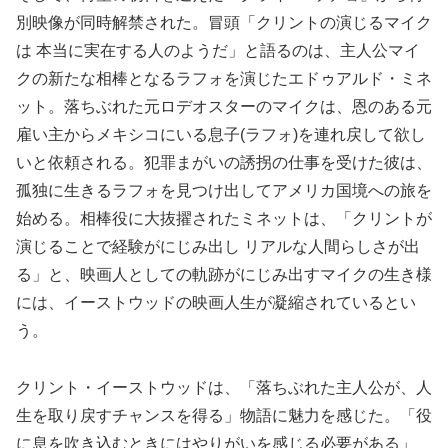
別映像が同時解禁された。冒頭「クリントの演じるマイク
は 本当に実在する人のようだ」と語るのは、主人公マイ
クの新たな相棒となるラフォを演じたエドゥアルド・ミネ
ット。落ちぶれた元ロデオスターのマイクは、恩のある元
雇い主からメキシコにいる息子(ラフォ)を連れ戻して欲し
いと依頼される。犯罪まがいの誘拐の仕事を受けた彼は、
孤独に生きるラフォを見つけ出してアメリカ国境への旅を
始める。相棒役に大抜擢されたミネットは、「クリントが
演じることで経験がにじみ出し リアルな人間らしさが出
る」と、映画人としての軌跡がにじみ出すマイクの生き様
には、イーストウッドの映画人生が凝縮されているとい
う。
クリント・イーストウッドは、「落ちぶれた主人公が、人
生を取り戻すチャンスを得る」物語に魅力を感じた。「役
に息を吹き込むときにはやりがいを感じる必要がある」