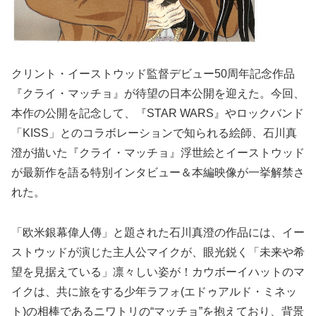
クリント・イーストウッド監督デビュー50周年記念作品
『クライ・マッチョ』が待望の日本公開を迎えた。今回、
本作の公開を記念して、『STAR WARS』やロックバンド
「KISS」とのコラボレーションで知られる絵師、石川真
澄が描いた『クライ・マッチョ』浮世絵とイーストウッド
が最新作を語る特別インタビュー＆本編映像が一挙解禁さ
れた。
「欧米銀幕偉人傳」と題された石川真澄の作品には、イー
ストウッドが演じた主人公マイクが、眼光鋭く「未来や希
望を見据えている」凛々しい姿が！カウボーイハットのマ
イクは、共に旅をする少年ラフォ(エドゥアルド・ミネッ
ト)の相棒であるニワトリの“マッチョ”を抱えており、背景