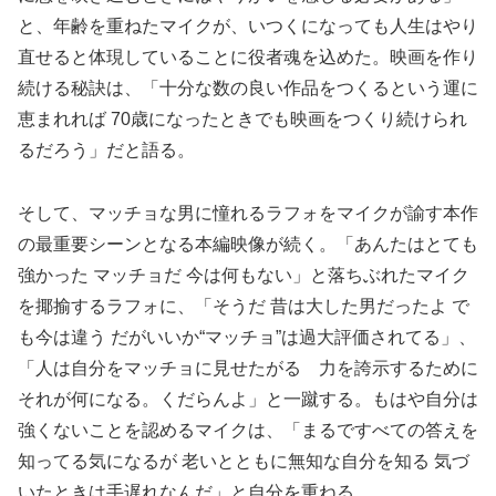
と、年齢を重ねたマイクが、いつくになっても人生はやり
直せると体現していることに役者魂を込めた。映画を作り
続ける秘訣は、「十分な数の良い作品をつくるという運に
恵まれれば 70歳になったときでも映画をつくり続けられ
るだろう」だと語る。
そして、マッチョな男に憧れるラフォをマイクが諭す本作
の最重要シーンとなる本編映像が続く。「あんたはとても
強かった マッチョだ 今は何もない」と落ちぶれたマイク
を揶揄するラフォに、「そうだ 昔は大した男だったよ で
も今は違う だがいいか“マッチョ”は過大評価されてる」、
「人は自分をマッチョに見せたがる 力を誇示するために
それが何になる。くだらんよ」と一蹴する。もはや自分は
強くないことを認めるマイクは、「まるですべての答えを
知ってる気になるが 老いとともに無知な自分を知る 気づ
いたときは手遅れなんだ」と自分を重ねる。