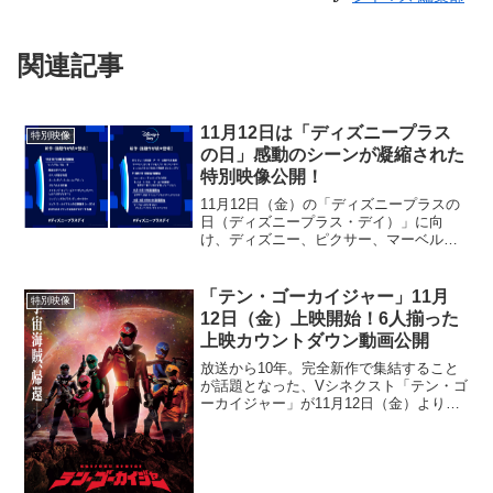
関連記事
11月12日は「ディズニープラス
特別映像
の日」感動のシーンが凝縮された
特別映像公開！
11月12日（金）の「ディズニープラスの
日（ディズニープラス・デイ）」に向
け、ディズニー、ピクサー、マーベル、
スター・ウォーズ、ナショナル ジオグラ
フィック、スター、6つのコンテンツブラ
ンドの作品から見どころシーンが凝縮さ
「テン・ゴーカイジャー」11月
特別映像
れた特別映像が公開...
12日（金）上映開始！6人揃った
上映カウントダウン動画公開
放送から10年。完全新作で集結すること
が話題となった、Vシネクスト「テン・ゴ
ーカイジャー」が11月12日（金）より期
間限定上映されることが決定し、上映カ
ウントダウン動画が公開された。上映カ
ウントダウン動画では、先日解禁された
特報とは異なり楽...