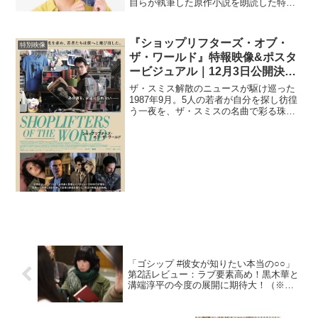
自らが執筆した原作小説を朗読した特別
映像が解禁された。本作にもYouTuberの
【ひとかわむい太郎・ぐっとこらえ丸】
という一人二役で出演している宮野が今
『ショップリフターズ・オブ・
特別映像
回朗読したのは、...
ザ・ワールド』特報映像&ポスタ
ービジュアル｜12月3日公開決
定！
ザ・スミス解散のニュースが駆け巡った
1987年9月。5人の若者が自分を探し彷徨
う一夜を、ザ・スミスの名曲で彩る珠玉
の青春音楽映画『ショップリフターズ・
オブ・ザ・ワールド』の公開日が12月3日
(金)に決定し、特報映像とポスタービジュ
アルが解禁...
「ゴシップ #彼女が知りたい本当の○○」
第2話レビュー：ラブ要素高め！黒木華と
溝端淳平の今度の展開に期待大！（※ス
トーリーネタバレあり）