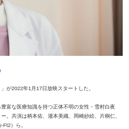
る
が2022年1月17日放映スタートした。
る豊富な医療知識を持つ正体不明の女性・雪村白夜
リー。共演は柄本佑、瀧本美織、岡崎紗絵、片桐仁、
-Ft2）ら。