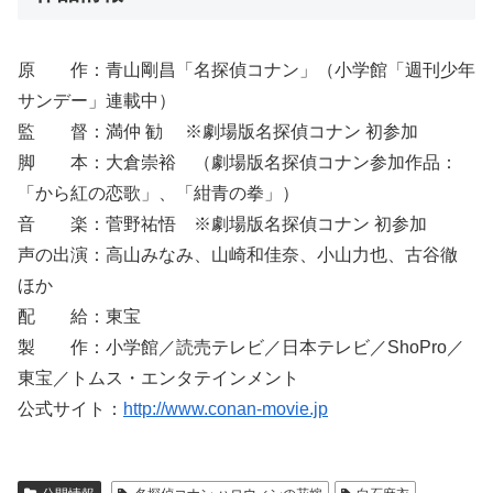
原 作：青山剛昌「名探偵コナン」（小学館「週刊少年
サンデー」連載中）
監 督：満仲 勧 ※劇場版名探偵コナン 初参加
脚 本：大倉崇裕 （劇場版名探偵コナン参加作品：
「から紅の恋歌」、「紺青の拳」）
音 楽：菅野祐悟 ※劇場版名探偵コナン 初参加
声の出演：高山みなみ、山崎和佳奈、小山力也、古谷徹
ほか
配 給：東宝
製 作：小学館／読売テレビ／日本テレビ／ShoPro／
東宝／トムス・エンタテインメント
公式サイト：
http://www.conan-movie.jp