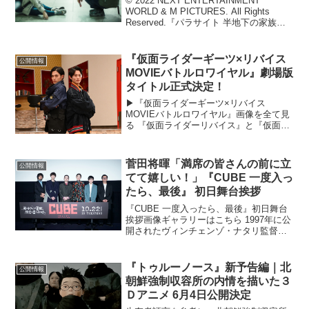
© 2022 NEXT ENTERTAINMENT
WORLD & M PICTURES. All Rights
Reserved.『パラサイト 半地下の家族』
のパク・ソダム主演作 『パーフェクト・
ドライバー／成功確率100％の女』が、1
月...
『仮面ライダーギーツ×リバイス
公開情報
MOVIEバトルロワイヤル』劇場版
タイトル正式決定！
▶︎『仮面ライダーギーツ×リバイス
MOVIEバトルロワイヤル』画像を全て見
る 『仮面ライダーリバイス』と『仮面ラ
イダーギーツ』がクロスオーバーする劇
場版最新作のタイトルが、『仮面ライダ
ーギーツ×リバイス MOVIEバトルロワイ
菅田将暉「満席の皆さんの前に立
公開情報
ヤル』に正式...
てて嬉しい！」『CUBE 一度入っ
たら、最後』 初日舞台挨拶
『CUBE 一度入ったら、最後』初日舞台
挨拶画像ギャラリーはこちら 1997年に公
開されたヴィンチェンゾ・ナタリ監督に
よる映画「CUBE」初の公認リメイク
『CUBE 一度入ったら、最後』の初日舞
台挨拶が、10月22日（金）新宿ピカデリ
『トゥルーノース』新予告編｜北
公開情報
ーにて...
朝鮮強制収容所の内情を描いた３
Ｄアニメ 6月4日公開決定