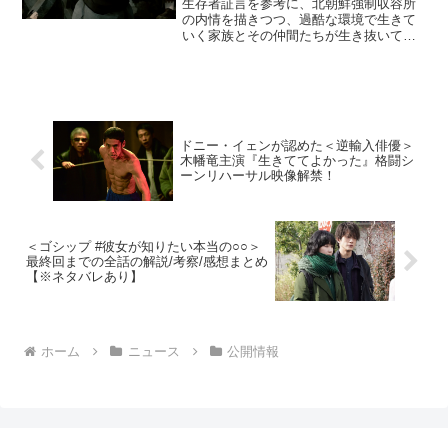
生存者証言を参考に、北朝鮮強制収容所
の内情を描きつつ、過酷な環境で生きて
いく家族とその仲間たちが生き抜いてい
く姿を３Ｄアニメーションで描いた衝撃
の感動作『トゥルーノース』が、６月４
日（金）より全国公開されることが決
定。新予告編とポスタービジ...
ドニー・イェンが認めた＜逆輸入俳優＞
木幡竜主演『生きててよかった』格闘シ
ーンリハーサル映像解禁！
＜ゴシップ #彼女が知りたい本当の○○＞
最終回までの全話の解説/考察/感想まとめ
【※ネタバレあり】
ホーム
ニュース
公開情報