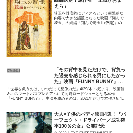
続編決定！原作者 「正気かおま
えら」
埼玉を徹底的にディスるという衝撃的な
内容で大きな話題となった映画『翔んで
埼玉』の続編『翔んで埼玉Ⅱ(仮題)』の制
作が決定した。前作から引き続いてプロ
デューサーを務める若松央樹は、続編を
制作するに至った理由として、「前作の
公開中、埼玉の皆様か...
「その背中を見ただけで、背負っ
公開情報
た過去を感じられる男にしたかっ
た」映画『FUNNY BUNNY』主
演・中川大志が追求した”説得
「世界を救うのは、いつだって想像力だ」4/29(木・祝)より、映画館
力”とは
＆auスマートパスプレミアムにて同時ロードショーとなる本作
『FUNNY BUNNY』。主演を務めるのは、2021年だけで本作含め4本
の出演映画公開が決まっている俳優・中川大...
大人×子供のバディ映画4選！『パ
公開情報
ーフェクト・ドライバー／成功確
率100％の女』公開記念