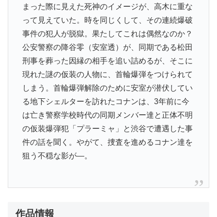
まった際に見えた死神のイメージが、高木に重な
って見えていた。時を同じくして、その連続爆破
事件の犯人が脱獄。果たしてこれは偶然なのか？
公安警察の降谷零（安室透）が、同期である松田
刑事を葬った因縁の相手を追い詰めるが、そこに
現れた謎の仮装の人物に、首輪爆弾をつけられて
しまう。首輪爆弾解除のために安室が潜伏してい
る地下シェルターを訪れたコナンは、3年前に今
は亡き警察学校時代の同期メンバー達と正体不明
の仮装爆弾犯「プラーミャ」と渋谷で遭遇した事
件の話を聞く。やがて、捜査を進めるコナン達を
狙う不穏な影が―。
作品情報