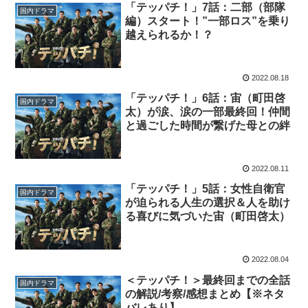
「テッパチ！」7話：二部（部隊
国内ドラマ
編）スタート！”一部ロス”を乗り
越えられるか！？
2022.08.18
「テッパチ！」6話：宙（町田啓
国内ドラマ
太）が涙、涙の一部最終回！仲間
と過ごした時間が繋げた母との絆
2022.08.11
「テッパチ！」5話：女性自衛官
国内ドラマ
が迫られる人生の選択＆人を助け
る喜びに気づいた宙（町田啓太）
2022.08.04
＜テッパチ！＞最終回までの全話
国内ドラマ
の解説/考察/感想まとめ【※ネタ
バレあり】