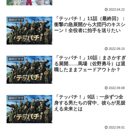
2023.04.22
「テッパチ！」11話（最終回）：
国内ドラマ
衝撃の急展開から大団円のキスシ
ーン！全役者に拍手を送りたい
2022.09.15
「テッパチ！」10話：まさかすぎ
国内ドラマ
る展開……馬場（佐野勇斗）は退
職したままフェードアウトか？
2022.09.08
「テッパチ！」9話：一歩ずつ全
国内ドラマ
身する男たちの背中、彼らが見据
える未来とは
2022.09.01