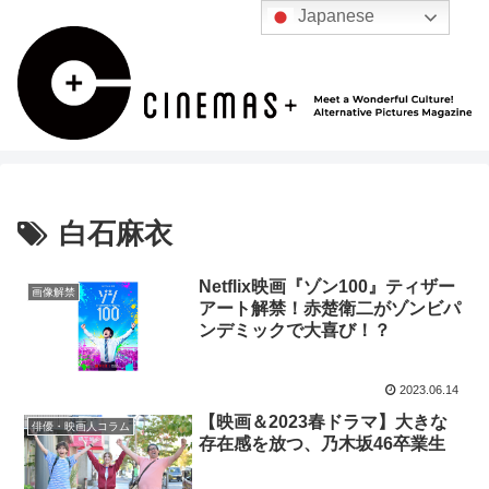
Japanese
白石麻衣
Netflix映画『ゾン100』ティザー
画像解禁
アート解禁！赤楚衛二がゾンビパ
ンデミックで大喜び！？
2023.06.14
【映画＆2023春ドラマ】大きな
俳優・映画人コラム
存在感を放つ、乃木坂46卒業生