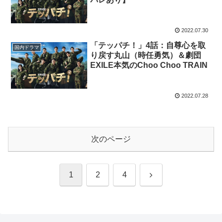
2022.07.30
「テッパチ！」4話：自尊心を取
国内ドラマ
り戻す丸山（時任勇気）＆劇団
EXILE本気のChoo Choo TRAIN
2022.07.28
次のページ
次
1
2
4
へ