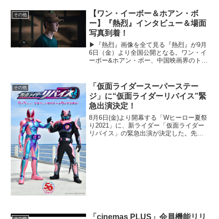
LIVE AUTUMN 2021 が開...
【ワン・イーボー＆ホアン・ボ
その他
ー】『熱烈』インタビュー＆場面
写真到着！
▶︎『熱烈』画像を全て見る『熱烈』が9月
6日（金）より全国公開となる。ワン・イ
ーボー&ホアン・ボー、中国映画界のトッ
プランナー2人が師弟役で共演。互いへの
リスペクトを明かすインタビューが場面
写真とともに解禁となった。ワン・イー
「仮面ライダースーパーステー
その他
ボー&ホアン・...
ジ」に“仮面ライダーリバイス”緊
急出演決定！
8月6日(金)より開幕する「Wヒーロー夏祭
り2021」に、新ライダー「仮面ライダー
リバイス」の緊急出演が決定した。先日
その姿が解禁となり、早くも話題沸騰の
「仮面ライダーリバイス」。「悪魔と契
約するヒーロー」「バディライダー」と
いう異色の設定...
「cinemas PLUS」会員機能リリ
その他