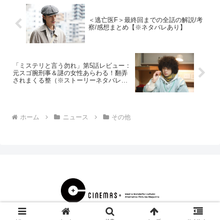
＜逃亡医F＞最終回までの全話の解説/考
察/感想まとめ【※ネタバレあり】
「ミステリと言う勿れ」第5話レビュー：
元スゴ腕刑事＆謎の女性あらわる！翻弄
されまくる整（※ストーリーネタバレあ
り）
ホーム
ニュース
その他
© 2000 CINEMAS＋.