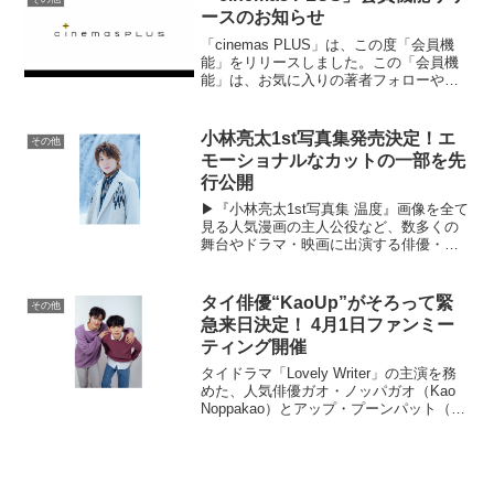
ースのお知らせ
「cinemas PLUS」は、この度「会員機
能」をリリースしました。この「会員機
能」は、お気に入りの著者フォローや記
事ブックマークなどをすることができま
す。また、会員登録された方へお送りす
るメールマガジンでは、会員限定の試写
小林亮太1st写真集発売決定！エ
その他
会やイベントの...
モーショナルなカットの一部を先
行公開
▶︎『小林亮太1st写真集 温度』画像を全て
見る人気漫画の主人公役など、数多くの
舞台やドラマ・映画に出演する俳優・小
林亮太の写真集『小林亮太1st写真集 温
度』が、5月30日（火）に発売されること
が分かった。最近ではグランドミュージ
タイ俳優“KaoUp”がそろって緊
その他
カルにも...
急来⽇決定！ 4⽉1⽇ファンミー
ティング開催
タイドラマ「Lovely Writer」の主演を務
めた、⼈気俳優ガオ・ノッパガオ（Kao
Noppakao）とアップ・プーンパット（Up
Poompat）の緊急来⽇が決定した。
CINEMAS＋では、4⽉1⽇(⼟)にKaoUpの
ファン参加型イ...