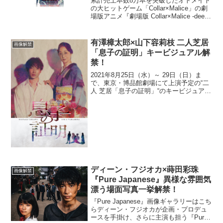
累計売上本数8万本を突破したオトメイト
の大ヒットゲーム「Collar×Malice」の劇
場版アニメ『劇場版 Collar×Malice -deep
cover-』の公開日が、前編5月26日(金)、
後編6月23日(金)に決定し、花邑まい描き
お...
有澤樟太郎×山下容莉枝 二人芝居
画像解禁
「息子の証明」キービジュアル解
禁！
2021年8月25日（水）～ 29日（日）ま
で、東京・博品館劇場にて上演予定の“二
人 芝居「息子の証明」“のキービジュアル
が解禁された。また、8月26日（木）・27
日（金）の 3公演にてアフタートークの
実施も決定した。本作は、タカハ劇団の
主...
ディーン・フジオカ×蒔田彩珠
画像解禁
『Pure Japanese』異様な雰囲気
漂う場面写真一挙解禁！
『Pure Japanese』画像ギャラリーはこち
らディーン・フジオカが企画・プロデュ
ースを手掛け、さらに主演も担う『Pure