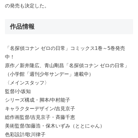
の発売も決定した。
作品情報
「名探偵コナン ゼロの日常」コミックス1巻～5巻発売
中！
原作／新井隆広、青山剛昌「名探偵コナン ゼロの日常」
（小学館「週刊少年サンデー」連載中）
〈メインスタッフ〉
監督/小坂知
シリーズ構成・脚本/中村能子
キャラクターデザイン/吉見京子
総作画監督/吉見京子・斉藤千恵
美術監督/加藤浩・保木いずみ（ととにゃん）
色彩設計/歌川律子