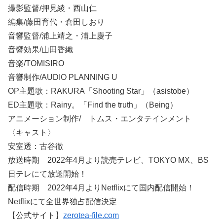
撮影監督/押見綾・西山仁
編集/藤田育代・倉田しおり
音響監督/浦上靖之・浦上慶子
音響効果/山田香織
音楽/TOMISIRO
音響制作/AUDIO PLANNING U
OP主題歌：RAKURA「Shooting Star」（asistobe）
ED主題歌：Rainy。「Find the truth」（Being）
アニメーション制作/ トムス・エンタテインメント
〈キャスト〉
安室透：古谷徹
放送時期 2022年4月より読売テレビ、TOKYO MX、BS
日テレにて放送開始！
配信時期 2022年4月よりNetflixにて国内配信開始！
Netflixにて全世界独占配信決定
【公式サイト】
zerotea-file.com