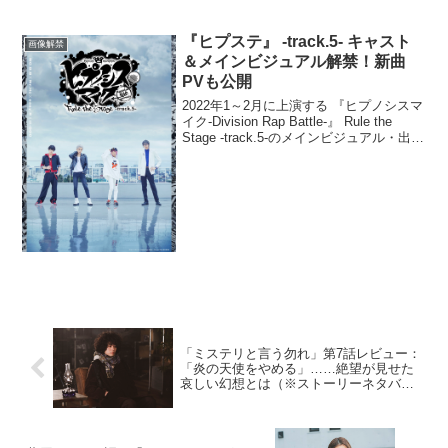
Japanese』より、場面写真9点が一挙解
禁された。本作は、映画界が注目する若
手女優・蒔田彩珠をヒロインに、共...
『ヒプステ』 -track.5- キャスト
画像解禁
＆メインビジュアル解禁！新曲
PVも公開
2022年1～2月に上演する 『ヒプノシスマ
イク-Division Rap Battle-』 Rule the
Stage -track.5-のメインビジュアル・出演
キャスト・公演情報・ 楽曲PVが解禁され
た。出演キャストは、前作に引き続き...
「ミステリと言う勿れ」第7話レビュー：
「炎の天使をやめる」……絶望が見せた
哀しい幻想とは（※ストーリーネタバレ
あり）