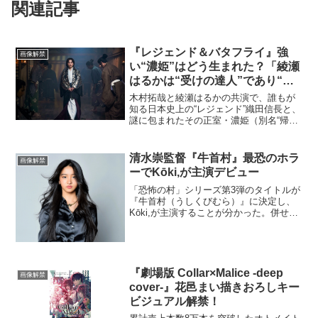
関連記事
『レジェンド＆バタフライ』強
画像解禁
い“濃姫”はどう生まれた？「綾瀬
はるかは“受けの達人”であり“底
なし沼”」
木村拓哉と綾瀬はるかの共演で、誰もが
知る日本史上の“レジェンド”織田信長と、
謎に包まれたその正室・濃姫（別名“帰
蝶”）の知られざる物語を描く、東映70周
年記念映画『レジェンド＆バタフライ』
より、新場面写真が到着した。若くして
清水崇監督『牛首村』最恐のホラ
画像解禁
政略結婚により信...
ーでKōki,が主演デビュー
「恐怖の村」シリーズ第3弾のタイトルが
『牛首村（うしくびむら）』に決定し、
Kōki,が主演することが分かった。併せ
て、イメージビジュアル3種類も解禁され
た。清水崇監督作品『犬鳴村』、『樹海
村』に続く、待望の「恐怖の村」シリー
ズ第3弾『牛首村...
『劇場版 Collar×Malice -deep
画像解禁
cover-』花邑まい描きおろしキー
ビジュアル解禁！