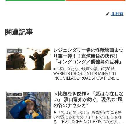
北村有
関連記事
レジェンダリー春の怪獣映画まつ
映画コラム
り第一弾！！直球勝負の快作!!
「キングコング／髑髏島の巨神」
■「役に立たない映画の話」(C)2016
WARNER BROS. ENTERTAINMENT
INC., VILLAGE ROADSHOW FILMS
NORTH AMERICA INC. AND RATPAC-
DUNE ENTERTAI...
＜比類なき傑作＞『悪は存在しな
映画コラム
い』 濱口竜介が紡ぐ、現代の“風
の谷のナウシカ”
▶︎『悪は存在しない』画像を全て見る黒
い背景に赤と青のフォントで映し出され
る、“EVIL DOES NOT EXIST”の文字。ま
るで『女は女である』（1961）のよう