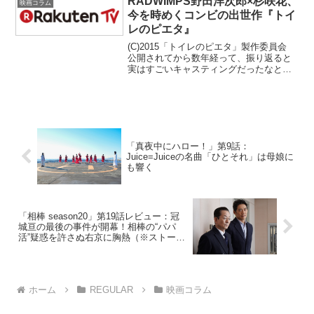
RADWIMPS野田洋次郎×杉咲花、
映画コラム
むのも面倒なので率直に書く...
今を時めくコンビの出世作『トイ
レのピエタ』
(C)2015「トイレのピエタ」製作委員会
公開されてから数年経って、振り返ると
実はすごいキャスティングだったなと驚
かされる作品がときに存在しますが、今
回ご紹介する『トイレのピエタ』（15）
もその1本です。先日DVDが発売された
『君の名は。...
「真夜中にハロー！」第9話：
Juice=Juiceの名曲「ひとそれ」は母娘に
も響く
「相棒 season20」第19話レビュー：冠
城亘の最後の事件が開幕！相棒の“パパ
活”疑惑を許さぬ右京に胸熱（※ストーリ
ーネタバレあり）
ホーム
REGULAR
映画コラム