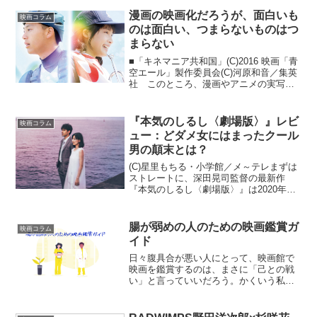
な、もしくは『気狂いピエロ』（1965）
のような、スタイリッシュなタイト...
漫画の映画化だろうが、面白いも
映画コラム
のは面白い、つまらないものはつ
まらない
■「キネマニア共和国」(C)2016 映画「青
空エール」製作委員会(C)河原和音／集英
社 このところ、漫画やアニメの実写映
画化が顕著な日本映画界ではあります
が、そのことを「幼稚だ」「ほかに企画
を立てる頭はないのか？」などと嘆くマ
『本気のしるし〈劇場版〉』レビ
映画コラム
スコミの声が...
ュー：どダメ女にはまったクール
男の顛末とは？
(C)星里もちる・小学館／メ～テレまずは
ストレートに、深田晃司監督の最新作
『本気のしるし〈劇場版〉』は2020年度
の日本映画を代表する屈指の1本であると
断言しておきます。もともとは星里もち
るの同名コミックを原作に、2019年にめ
腸が弱めの人のための映画鑑賞ガ
映画コラム
～てれ（名古...
イド
日々腹具合が悪い人にとって、映画館で
映画を鑑賞するのは、まさに「己との戦
い」と言っていいだろう。かくいう私も
幼少時より腸が悪く、尻より出現した
「それ」が固形であったならば不安にな
ってしまうほどで、もうオブラートに包