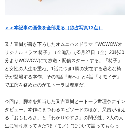
＞＞本記事の画像を全部見る（独占写真13点）
又吉直樹が書き下ろしたオムニバスドラマ『WOWOWオ
リジナルドラマ 椅子』（全8話）が5月27日（金）23時30
分よりWOWOWにて放送・配信スタートする。「椅子」
と女性の人生を重ね、1話につき1脚の実在する著名な椅
子が登場する本作。その3話『海へ』と4話『オモイデ』
で主演を務めたのがモトーラ世理奈だ。
今回は、脚本を担当した又吉直樹とモトーラ世理奈にイン
タビュー。本作にまつわるエピソードのほか、又吉が考え
る「おもしろさ」と「わかりやすさ」の関係性、2人の人
生に寄り添ってきた“物（モノ）”について語ってもらっ