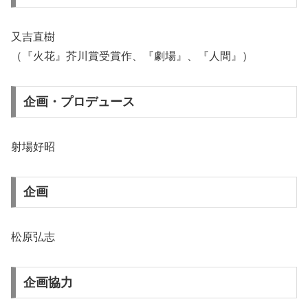
又吉直樹
（『火花』芥川賞受賞作、『劇場』、『人間』）
企画・プロデュース
射場好昭
企画
松原弘志
企画協力