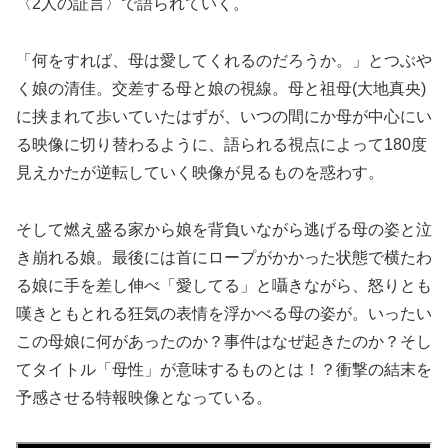
〈2人の証言〉で語られていく。
「何をすれば、母は愛してくれるのだろうか。」とつぶや
く娘の清佳。交差する母と娘の視線。母と祖母(大地真央)
に挟まれて歩いていたはずが、いつの間にか母が中心にい
る映像に切り替わるように、語られる視点によって180度
見えかたが逆転していく映像が見るものを惑わす。
そして燃え盛る家から娘を背負いながら逃げる母の姿と泣
き崩れる娘。最後には首にロープがかかった状態で横たわ
る娘に手を差し伸べ「愛してる」と囁きながら、怒りとも
嘆きともとれる狂気の表情を浮かべる母の姿が。いったい
この母娘に何があったのか？事件はなぜ起きたのか？そし
てタイトル「母性」が意味するものとは！？衝撃の結末を
予感させる特報映像となっている。