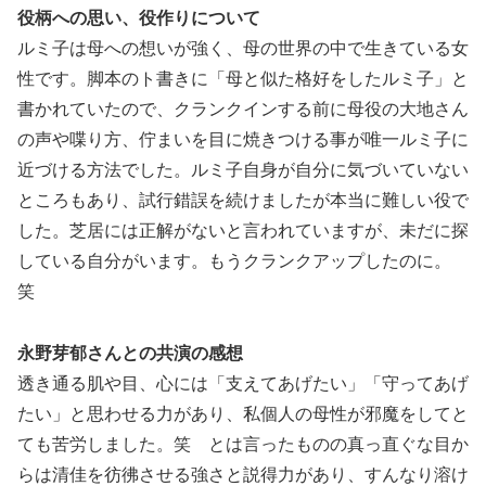
役柄への思い、役作りについて
ルミ子は母への想いが強く、母の世界の中で生きている女
性です。脚本のト書きに「母と似た格好をしたルミ子」と
書かれていたので、クランクインする前に母役の大地さん
の声や喋り方、佇まいを目に焼きつける事が唯一ルミ子に
近づける方法でした。ルミ子自身が自分に気づいていない
ところもあり、試行錯誤を続けましたが本当に難しい役で
した。芝居には正解がないと言われていますが、未だに探
している自分がいます。もうクランクアップしたのに。
笑
永野芽郁さんとの共演の感想
透き通る肌や目、心には「支えてあげたい」「守ってあげ
たい」と思わせる力があり、私個人の母性が邪魔をしてと
ても苦労しました。笑 とは言ったものの真っ直ぐな目か
らは清佳を彷彿させる強さと説得力があり、すんなり溶け