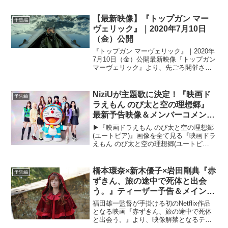
幕末でわずか6年だけ存在した「新選
組」。新選組を統率し最後まで新選組の
【最新映像】『トップガン マー
予告編
ために戦い抜いた副長...
ヴェリック』｜2020年7月10日
（金）公開
『トップガン マーヴェリック』｜2020年
7月10日（金）公開最新映像『トップガン
マーヴェリック』より、先ごろ開催され
たアメリカ最大級のスポーツイベントで
お披露目となった、トム演じるマーヴェ
リックの緊迫した息遣いが響き渡る飛行
NiziUが主題歌に決定！『映画ド
予告編
シーンに加え...
ラえもん のび太と空の理想郷』
最新予告映像＆メンバーコメント
到着
▶︎『映画ドラえもん のび太と空の理想郷
(ユートピア)』画像を全て見る『映画ドラ
えもん のび太と空の理想郷(ユートピ
ア)』の主題歌アーティストがガールズグ
ループNiziUに決定。自身初の映画主題歌
となる書き下ろし楽曲「Paradise」
橋本環奈×新木優子×岩田剛典『赤
予告編
が、...
ずきん、旅の途中で死体と出会
う。』ティーザー予告＆メインキ
ャラクターカット解禁！
福田雄一監督が手掛ける初のNetflix作品
となる映画『赤ずきん、旅の途中で死体
と出会う。』より、映像解禁となるティ
ーザー予告映像が到着した。あわせて、