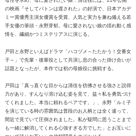
母性を求め、母に愛されたい娘：清佳役には、21年公開
の映画『そしてバトンは渡された』の好演で、日本アカデ
ミー賞優秀主演女優賞を受賞、人気と実力を兼ね備える若
手女優の筆頭・永野芽郁。母に愛されない娘の揺れ動く感
情を、繊細かつミステリアスに演じる。
戸田と永野といえばドラマ「ハコヅメ～たたかう！交番女
子～」で先輩・後輩役として共演し息の合った掛け合いが
話題となったが、本作では初の母娘役に挑戦する。
戸田は「真っ直ぐな目からは清佳を彷彿させる強さと説得
力があり、すんなり溶け込む姿を見て、益々私を勇気づけ
てくれました。本当に頼れるペアです。」、永野「ルミ子
を演じている時の雰囲気は普段のお人柄とは全く違って、
間近で見ていて圧倒されました。私が疑問に思うことまで
も一緒に解消してくれる心強すぎる方でした」とお互いに