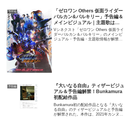
赤ずきん(橋本環奈)＆シンデレラ(新木優
子)＆王子様(岩田剛典)のメインキャラク
「ゼロワン Others 仮面ライダー
予告編
ターカッ...
バルカン&バルキリー」予告編＆
メインビジュアル｜主題歌は
MONKEY MAJIK
Vシネクスト「ゼロワン Others 仮面ライ
ダーバルカン＆バルキリー」のメインビ
ジュアル・予告編・主題歌情報が解禁さ
れた。 メインビジュアルでは、今作オリ
ジナルフォームの仮面ライダーバルカン
ローンウルフと仮面ライダーバルキリー
ジャスティ...
『大いなる自由』ティザービジュ
予告編
アル＆予告編解禁！Bunkamura
初配給作品
Bunkamura初の配給作品となる『大いな
る自由』のティザービジュアルと予告編
が解禁された。本作は、2021年カンヌ国
際映画祭ある視点部門審査員賞受賞、
2022年アカデミー賞 国際長編映画賞オー
ストリア代表作品で、戦後ドイツで男性