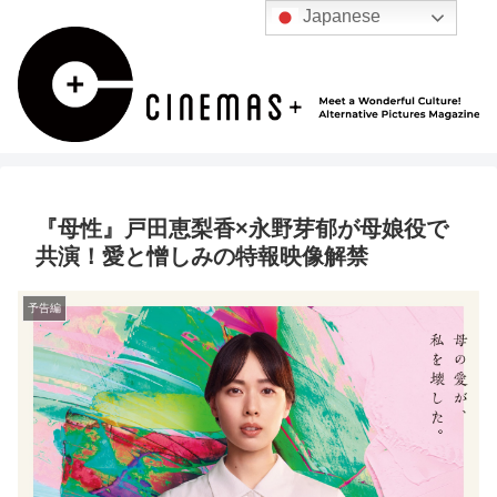
Japanese
『母性』戸田恵梨香×永野芽郁が母娘役で
共演！愛と憎しみの特報映像解禁
予告編