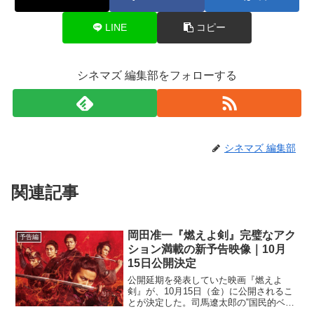
LINE
コピー
シネマズ 編集部をフォローする
シネマズ 編集部
関連記事
岡田准一『燃えよ剣』完璧なアク
予告編
ション満載の新予告映像｜10月
15日公開決定
公開延期を発表していた映画『燃えよ
剣』が、10月15日（金）に公開されるこ
とが決定した。司馬遼太郎の‟国民的ベス
トセラー”を完全映画化した本作。動乱の