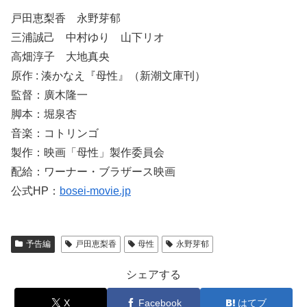
戸田恵梨香 永野芽郁
三浦誠己 中村ゆり 山下リオ
高畑淳子 大地真央
原作 : 湊かなえ『母性』（新潮文庫刊）
監督：廣木隆一
脚本：堀泉杏
音楽：コトリンゴ
製作：映画「母性」製作委員会
配給：ワーナー・ブラザース映画
公式HP：
bosei-movie.jp
予告編
戸田恵梨香
母性
永野芽郁
シェアする
X
Facebook
はてブ