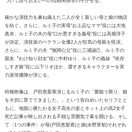
ついて語りお互いへの信頼関係をのぞかせる。
確かな演技力を兼ね備えた二人が全く新しい母と娘の物語
を紡ぐ。さらに、ルミ子の実母“お上品なママ”役には大地
真央、ルミ子の夫の母“口が悪すぎる義母”役には高畑淳子
が決定。演技派のベテラン女優2人が狂気の母親を怪演。
さらに、ルミ子の夫〝無関心父″役に三浦誠己、ルミ子の
親友〝わけ知り顔女″役に中村ゆり、ルミ子の義妹〝依存
しすぎ娘″役に山下リオほか、濃すぎるキャラクターを実
力派俳優陣が演じる。
特報映像は、戸田恵梨香演じるルミ子の「愛能う限り、娘
を大切に育ててきました。」という告白めいたセリフとと
もに、地面に横たわる女子高生の姿とネット上の高2女子
死亡記事が映し出される不穏な雰囲気で幕を開ける。そし
て〈1つの事件〉が母(戸田恵梨香)と娘(永野芽郁)それぞれ