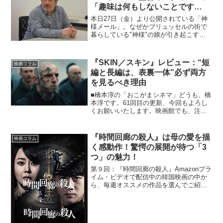
「趣味は何もしないことです
（笑）」
本日27日（金）より公開されている「神
様メール」。なぜかブリュッセルの街で
暮らしている"神様"の娘が引き起こす騒
動を描いた心温まるファンタジックコメ
ディです。シネマズではジャコ・ヴァ
ン・ドルマル監督へインタビューを行い
『SKIN／スキン』レビュー：“短
映画コラム
ました。「面白いことを...
編と長編は、表裏一体”必ず両方
を見るべき理由
■橋本淳の「おこがまシネマ」どうも、橋
本淳です。61回目の更新、今回もよろし
くお願いいたします。映画館でも、注目
の作品が続々と日本にやってきて、見逃
すものかとスケジュール調整をしている
日々です。コロナということもあり、予
『時間回廊の殺人』は母の愛を描
映画コラム
防をしつつ、お客様が...
く感動作！驚愕の展開が待つ「3
つ」の魅力！
第９回：『時間回廊の殺人』Amazonプラ
イム・ビデオで配信中の韓国映画の中か
ら、毎週オススメの作品を選んでご紹介
しているこの連載。今回取り上げるの
は、2018年日本公開の韓国映画『時間回
廊の殺人』です。実は、2013年に製作さ
れたベネズエ...