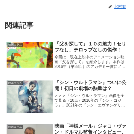
北村有
関連記事
『父を探して』１０の魅力！セリ
映画コラム
フなし、テロップなしの傑作！
今回は、現在上映中のアニメーション映
画『父を探して』を紹介します。本作は
2016年（第88回）のアカデミー賞にノミ
ネートされた作品。その魅力はひと言で
はとても表すことができません。ひとつ
ずつ、以下に紹介しましょう。1.全編セ
『シン・ウルトラマン』ついに公
映画コラム
リフなし！テロッ...
開！初日の劇場の熱量は？
＞＞＞『シン・ウルトラマン』画像を全
て見る（10点）2016年の『シン・ゴジ
ラ』、2021年の『シン・エヴァンゲリオ
ン劇場版』に続く“シン・ジャパン・ヒー
ローズ・ユニーバス”の第3弾にして、リ
ブート作でもある『シン・ウルトラマ
ン』が遂に公開...
映画「神様メール」ジャコ・ヴァ
映画コラム
ン・ドルマル監督インタビュー、