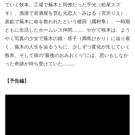
ていく牧本。工場で蕪木と同僚だった平光（松尾スズ
キ）、漁港で居酒屋を営む元恋人・みはる（宮沢りえ）、
炭鉱で蕪木に命を救われたという槍田（國村隼）、一時期
ともに生活したホームレス仲間……。やがて牧本は、よう
やく写真の少女で蕪木の娘・塔子（満島ひかり）に辿り着
く。蕪木の人生を辿るうちに、少しずつ変化が生じていく
牧本。そして彼の“最後のおみおくり”には、思いもしなか
った奇跡が待ち受けていた……。
【予告編】