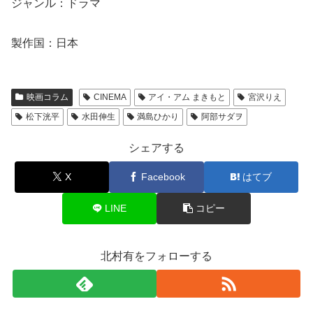
ジャンル：ドラマ
製作国：日本
映画コラム
CINEMA
アイ・アム まきもと
宮沢りえ
松下洸平
水田伸生
満島ひかり
阿部サダヲ
シェアする
X
Facebook
はてブ
LINE
コピー
北村有をフォローする