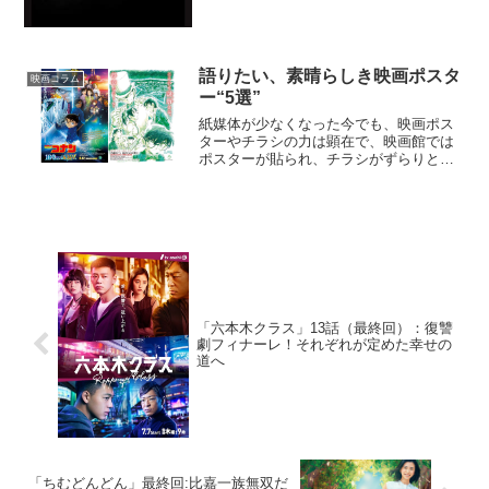
語りたい、素晴らしき映画ポスタ
映画コラム
ー“5選”
紙媒体が少なくなった今でも、映画ポス
ターやチラシの力は顕在で、映画館では
ポスターが貼られ、チラシがずらりと並
べてある。以前なら持ち帰って一人で眺
めたり、誰かに見せて話のネタにしたり
するくらいだったが、現在はネットでも
チェックや保存ができるの...
「六本木クラス」13話（最終回）：復讐
劇フィナーレ！それぞれが定めた幸せの
道へ
「ちむどんどん」最終回:比嘉一族無双だ