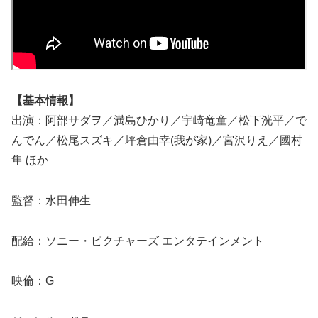
【基本情報】
出演：阿部サダヲ／満島ひかり／宇崎竜童／松下洸平／で
んでん／松尾スズキ／坪倉由幸(我が家)／宮沢りえ／國村
隼 ほか
監督：水田伸生
配給：ソニー・ピクチャーズ エンタテインメント
映倫：G