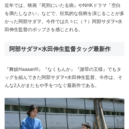
近年では、映画『死刑にいたる病』やNHKドラマ「空白
を満たしなさい」などで、狂気的な役柄を演じることが多
かった阿部サダヲ。今作では久々に（？）阿部サダヲ×水
田伸生監督のポップさを感じとれる。
阿部サダヲ×水田伸生監督タッグ最新作
『舞妓Haaaan!!!』『なくもんか』『謝罪の王様』でもタ
ッグを組んできた阿部サダヲ×水田伸生監督。今作は、そ
んな2人がまたもや手をつなぐ最新作である。