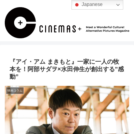
Japanese
『アイ・アム まきもと』一家に一人の牧
本を！阿部サダヲ×水田伸生が創出する”感
動”
映画コラム