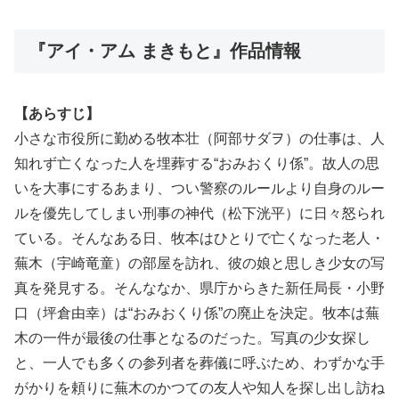
『アイ・アム まきもと』作品情報
【あらすじ】
小さな市役所に勤める牧本壮（阿部サダヲ）の仕事は、人
知れず亡くなった人を埋葬する“おみおくり係”。故人の思
いを大事にするあまり、つい警察のルールより自身のルー
ルを優先してしまい刑事の神代（松下洸平）に日々怒られ
ている。そんなある日、牧本はひとりで亡くなった老人・
蕪木（宇崎竜童）の部屋を訪れ、彼の娘と思しき少女の写
真を発見する。そんななか、県庁からきた新任局長・小野
口（坪倉由幸）は“おみおくり係”の廃止を決定。牧本は蕪
木の一件が最後の仕事となるのだった。写真の少女探し
と、一人でも多くの参列者を葬儀に呼ぶため、わずかな手
がかりを頼りに蕪木のかつての友人や知人を探し出し訪ね