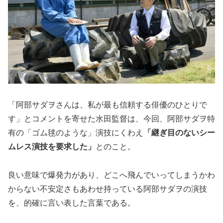
「阿部サダヲさんは、私が最も信頼する俳優のひとりで
す」とコメントを寄せた水田監督は、今回、阿部サダヲ特
有の「ゴム毬のような」演技にくわえ
「継ぎ目のないシー
ムレス演技を要求した」
とのこと。
良い意味で爆発力があり、どこへ飛んでいってしまうかわ
からない不安定さもあわせ持っている阿部サダヲの演技
を、的確に言い表した言葉である。