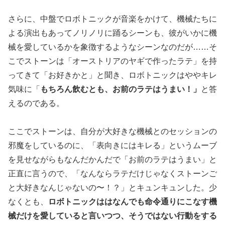
さらに、中盤でロボトニックが音楽をかけて、機械たちに
よる演出もあってノリノリに踊るシーンも、彼がいかに機
械を愛しているかを象徴するようなシーンなのだが……そ
こでストーンは「オーストリアのヤギで作ったラテ」を持
ってきて「お好きかと」と聞き、ロボトニックはややキレ
気味に「
もちろん飲むとも、お前のラテはうまい！」
と答
えるのである。
ここでストーンは、自分が大好きな機械とのセッションの
邪魔をしているのに、「表向きにはキレる」というムーブ
を見せながらもなんだかんだで「お前のラテはうまい」と
正直に言うので、「なんならラテだけじゃなくストーンご
と大好きなんじゃないの〜！？」とキュンキュンした。少
なくとも、
ロボトニックははなんでも命令通りにこなす機
械だけを愛していると言いつつ、そうではない行動をする