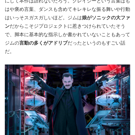
にして本作は語れないだろう。クレイジーという言葉はも
はや褒め言葉、ダンスも含めてキレキレな振る舞いや行動
はいっそスガスガしいほど。ジムは
娘がソニックの大ファ
ン
だからこそジプロジェクトに惹きつけられていたそう
で、脚本に基本的な指示しか書かれていないこともあって
ジムの
言動の多くがアドリブ
だったというのもすごい話
だ。