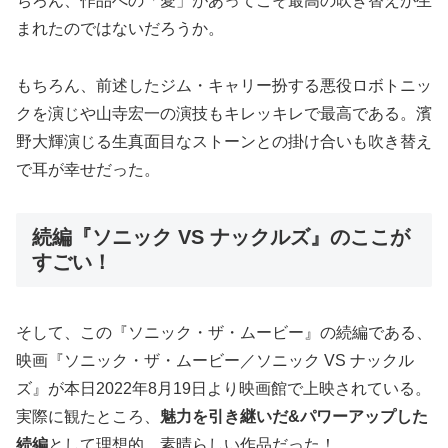
ちろん、作品への「愛」があってこそ最高の吹き替えが生
まれたのではないだろうか。
もちろん、前述したジム・キャリー扮する悪役ロボトニッ
クを演じや山寺宏一の演技もキレッキレで最高である。濱
野大輝演じる生真面目なストーンとの掛け合いも吹き替え
で耳が幸せだった。
続編『ソニック VS ナックルズ』のここが
すごい！
そして、この『ソニック・ザ・ムービー』の続編である、
映画『ソニック・ザ・ムービー／ソニック VS ナックル
ズ』が本日2022年8月19日より映画館で上映されている。
実際に観たところ、
魅力を引き継いだ&パワーアップした
続編
として理想的、素晴らしい作品だった！