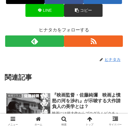
LINE
コピー
ヒナタカをフォローする
ヒナタカ
関連記事
『映画監督・佐藤純彌 映画よ憤
映画コラム
怒の河を渉れ』が示唆する大作請
負人の美学とは？
映画には超大作からプログラムピクチュ
アまでさまざまな形態がありますが、そ
のどちらも職人（アルチザン）的にこな
メニュー
ホーム
検索
トップ
サイドバー
しつつ、その中にさりげなく実験的手法