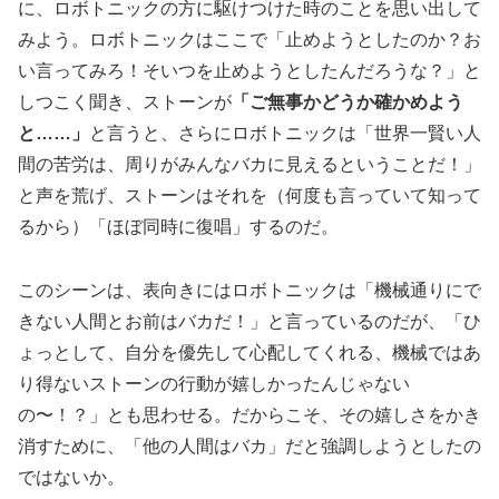
に、ロボトニックの方に駆けつけた時のことを思い出して
みよう。ロボトニックはここで「止めようとしたのか？お
い言ってみろ！そいつを止めようとしたんだろうな？」と
しつこく聞き、ストーンが
「ご無事かどうか確かめよう
と……」
と言うと、さらにロボトニックは「世界一賢い人
間の苦労は、周りがみんなバカに見えるということだ！」
と声を荒げ、ストーンはそれを（何度も言っていて知って
るから）「ほぼ同時に復唱」するのだ。
このシーンは、表向きにはロボトニックは「機械通りにで
きない人間とお前はバカだ！」と言っているのだが、「ひ
ょっとして、自分を優先して心配してくれる、機械ではあ
り得ないストーンの行動が嬉しかったんじゃない
の〜！？」とも思わせる。だからこそ、その嬉しさをかき
消すために、「他の人間はバカ」だと強調しようとしたの
ではないか。