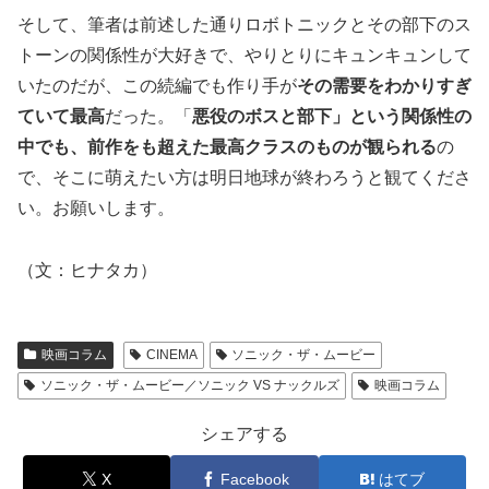
そして、筆者は前述した通りロボトニックとその部下のス
トーンの関係性が大好きで、やりとりにキュンキュンして
いたのだが、この続編でも作り手が
その需要をわかりすぎ
ていて最高
だった。「
悪役のボスと部下」という関係性の
中でも、前作をも超えた最高クラスのものが観られる
の
で、そこに萌えたい方は明日地球が終わろうと観てくださ
い。お願いします。
（文：ヒナタカ）
映画コラム
CINEMA
ソニック・ザ・ムービー
ソニック・ザ・ムービー／ソニック VS ナックルズ
映画コラム
シェアする
X
Facebook
はてブ