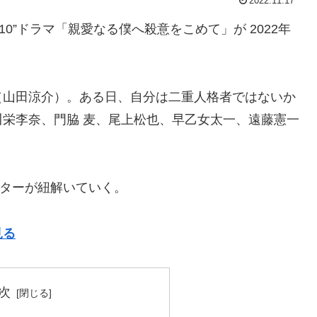
2022.11.17
“水10”ドラマ「親愛なる僕へ殺意をこめて」が 2022年
（山田涼介）。ある日、自分は二重人格者ではないか
栄李奈、門脇 麦、尾上松也、早乙女太一、遠藤憲一
ライターが紐解いていく。
見る
次