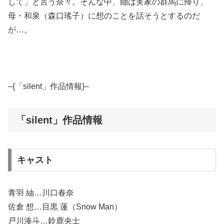
して」と言う奈々。そんな中、紬は実家の群馬に帰り、
母・和泉（森口瑤子）に想のことを話そうとするのだ
が…。
–{「silent」作品情報}–
「silent」作品情報
キャスト
青羽 紬…川口春奈
佐倉 想…目黒 蓮（Snow Man）
戸川湊斗…鈴鹿央士