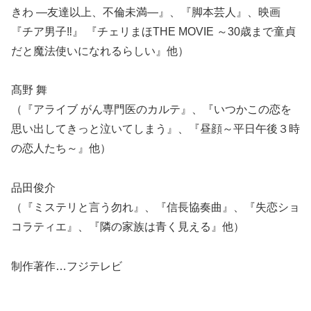
きわ ―友達以上、不倫未満―』、『脚本芸人』、映画
『チア男子‼︎』 『チェリまほTHE MOVIE ～30歳まで童貞
だと魔法使いになれるらしい』他）
髙野 舞
（『アライブ がん専門医のカルテ』、『いつかこの恋を
思い出してきっと泣いてしまう』、『昼顔～平日午後３時
の恋人たち～』他）
品田俊介
（『ミステリと言う勿れ』、『信長協奏曲』、『失恋ショ
コラティエ』、『隣の家族は青く見える』他）
制作著作…フジテレビ