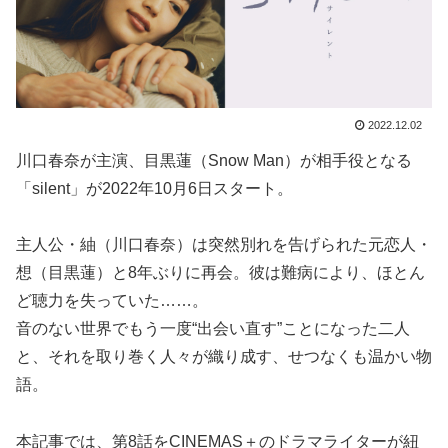
2022.12.02
川口春奈が主演、目黒蓮（Snow Man）が相手役となる
「silent」が2022年10月6日スタート。
主人公・紬（川口春奈）は突然別れを告げられた元恋人・
想（目黒蓮）と8年ぶりに再会。彼は難病により、ほとん
ど聴力を失っていた……。
音のない世界でもう一度“出会い直す”ことになった二人
と、それを取り巻く人々が織り成す、せつなくも温かい物
語。
本記事では、第8話をCINEMAS＋のドラマライターが紐