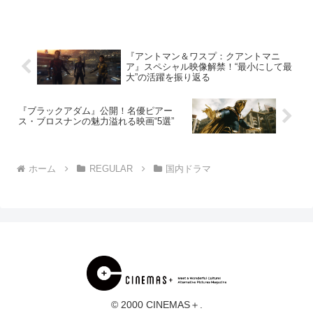
北条義時の物語。三谷幸喜曰く「吾妻
鏡」を原作としており、そこに記されき
れていない部分を想像と創作で補い、唯
一無二のエン...
『アントマン＆ワスプ：クアントマニ
ア』スペシャル映像解禁！“最小にして最
大”の活躍を振り返る
『ブラックアダム』公開！名優ピアー
ス・ブロスナンの魅力溢れる映画“5選”
ホーム
REGULAR
国内ドラマ
© 2000 CINEMAS＋.