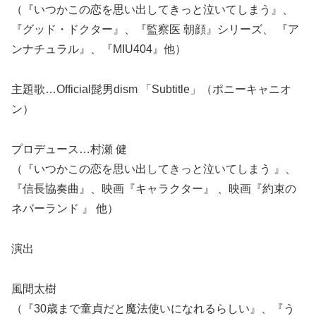
（『いつかこの恋を思い出してきっと泣いてしまう』、
『グッド・ドクター』、『監察医 朝顔』シリーズ、 『ア
ンナチュラル』、『MIU404』他）
主題歌…Official髭男dism 「Subtitle」（ポニーキャニオ
ン）
プロデュース…村瀬 健
（『いつかこの恋を思い出してきっと泣いてしまう 』、
『信長協奏曲』、映画『キャラクター』 、映画『約束の
ネバーランド 』 他）
演出
風間太樹
（『30歳まで童貞だと魔法使いになれるらしい』、『う