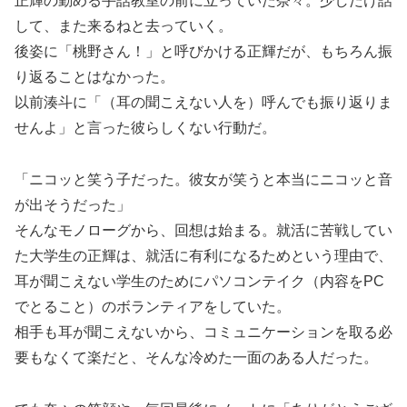
正輝の勤める手話教室の前に立っていた奈々。少しだけ話
して、また来るねと去っていく。
後姿に「桃野さん！」と呼びかける正輝だが、もちろん振
り返ることはなかった。
以前湊斗に「（耳の聞こえない人を）呼んでも振り返りま
せんよ」と言った彼らしくない行動だ。
「ニコッと笑う子だった。彼女が笑うと本当にニコッと音
が出そうだった」
そんなモノローグから、回想は始まる。就活に苦戦してい
た大学生の正輝は、就活に有利になるためという理由で、
耳が聞こえない学生のためにパソコンテイク（内容をPC
でとること）のボランティアをしていた。
相手も耳が聞こえないから、コミュニケーションを取る必
要もなくて楽だと、そんな冷めた一面のある人だった。