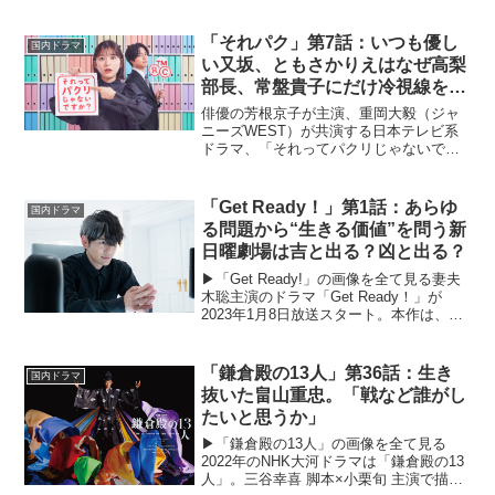
軍・家光の時代から幕末・大政奉還に至
るまで、若い男子のみが感染する奇病に
より男女の立場が逆転した江戸パラレル
「それパク」第7話：いつも優し
国内ドラマ
ワールドを描く本...
い又坂、ともさかりえはなぜ高梨
部長、常盤貴子にだけ冷視線を送
るのか？
俳優の芳根京子が主演、重岡大毅（ジャ
ニーズWEST）が共演する日本テレビ系
ドラマ、「それってパクリじゃないです
か？」が2023年4月12日、22時からスタ
ートする。原作は、奥乃桜子の「それっ
てパクリじゃないですか？～新米知的財
「Get Ready！」第1話：あらゆ
国内ドラマ
産部員のお仕事...
る問題から“生きる価値”を問う新
日曜劇場は吉と出る？凶と出る？
▶︎「Get Ready!」の画像を全て見る妻夫
木聡主演のドラマ「Get Ready！」が
2023年1月8日放送スタート。本作は、多
額の報酬と引き換えに、手段を選ばず患
者の命を救う正体不明の闇医者チームの
活躍を描いたダーク医療エンターテイ
「鎌倉殿の13人」第36話：生き
国内ドラマ
ン...
抜いた畠山重忠。「戦など誰がし
たいと思うか」
▶︎「鎌倉殿の13人」の画像を全て見る
2022年のNHK大河ドラマは「鎌倉殿の13
人」。三谷幸喜 脚本×小栗旬 主演で描く