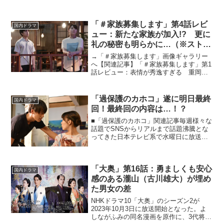
「＃家族募集します」第4話レビ
国内ドラマ
ュー：新たな家族が加入!? 更に
礼の秘密も明らかに…（※ストー
リーネタバレあり）
→「＃家族募集します」画像ギャラリー
へ【関連記事】「＃家族募集します」第1
話レビュー：表情が秀逸すぎる 重岡大
毅の泣きの演技に涙腺崩壊【関連記事】
「＃家族募集します」第2話レビュー：毎
話泣いてしまう！俊平と礼の信頼感が救
「過保護のカホコ」遂に明日最終
国内ドラマ
うもの【関連記事】「...
回！最終回の内容は…！？
■「過保護のカホコ」関連記事毎週様々な
話題でSNSからリアルまで話題沸騰とな
ってきた日本テレビ系で水曜日に放送中
の連続ドラマ「過保護のカホコ」。そん
なカホコも惜しまれつつ遂に明日最終回
を迎えます。今回は最終回の見どころ
「大奥」第16話：勇ましくも安心
と、最後だけ見る方向け...
国内ドラマ
感のある瀧山（古川雄大）が埋め
た男女の差
NHKドラマ10「大奥」のシーズン2が
2023年10月3日に放送開始となった。よ
しながふみの同名漫画を原作に、3代将