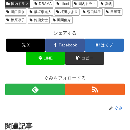
国内ドラマ
DRAMA
silent
国内ドラマ
夏帆
川口春奈
板垣李光人
桜田ひより
森口瑤子
目黒蓮
篠原涼子
鈴鹿央士
風間俊介
シェアする
X
Facebook
はてブ
LINE
コピー
ぐみをフォローする
ぐみ
関連記事