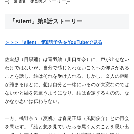
–{「silent」第8話ストーリー}–
「silent」第8話ストーリー
＞＞＞「silent」第8話予告をYouTubeで見る
佐倉想（目黒蓮）は青羽紬（川口春奈）に、声が出せない
わけではないが、自分で感じとれないことへの怖さがある
ことを話し、紬はそれを受け入れる。しかし、２人の距離
が縮まるほどに、想は自分と一緒にいるのが大変なのでは
ないかと紬を気遣うようになり、紬は否定するものの、な
かなか思いは伝わらない。
一方、桃野奈々（夏帆）は春尾正輝（風間俊介）との再会
を果たす。「紬と想を見ていたら春尾くんのことを思い出