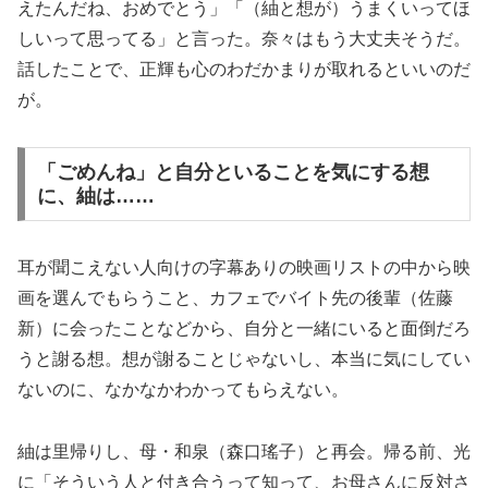
えたんだね、おめでとう」「（紬と想が）うまくいってほ
しいって思ってる」と言った。奈々はもう大丈夫そうだ。
話したことで、正輝も心のわだかまりが取れるといいのだ
が。
「ごめんね」と自分といることを気にする想
に、紬は……
耳が聞こえない人向けの字幕ありの映画リストの中から映
画を選んでもらうこと、カフェでバイト先の後輩（佐藤
新）に会ったことなどから、自分と一緒にいると面倒だろ
うと謝る想。想が謝ることじゃないし、本当に気にしてい
ないのに、なかなかわかってもらえない。
紬は里帰りし、母・和泉（森口瑤子）と再会。帰る前、光
に「そういう人と付き合うって知って、お母さんに反対さ