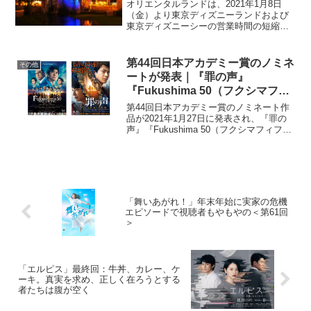
オリエンタルランドは、2021年1月8日
（金）より東京ディズニーランドおよび
東京ディズニーシーの営業時間の短縮を
発表した。午前9時から午後9時までの営
業時間を午前9時から午後8時までとす
る。 また、飲食店への時短営業要請をパ
第44回日本アカデミー賞のノミネ
その他
ークとしても受け...
ートが発表｜『罪の声』
『Fukushima 50（フクシマフィ
フティ）』が最多の12ノミネート
第44回日本アカデミー賞のノミネート作
品が2021年1月27日に発表され、『罪の
声』『Fukushima 50（フクシマフィフテ
ィ）』が最多の12ノミネートとなった。
※『罪の声』は11部門12ノミネート、
『Fukushima 50（フクシマ...
「舞いあがれ！」年末年始に実家の危機
エピソードで視聴者もやもやの＜第61回
＞
「エルピス」最終回：牛丼、カレー、ケ
ーキ。真実を求め、正しく在ろうとする
者たちは腹が空く