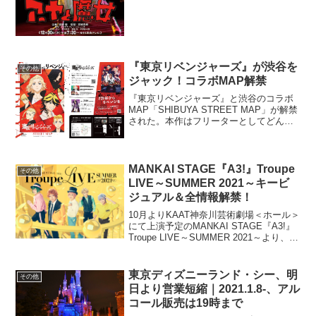
ヤ...
『東京リベンジャーズ』が渋谷を
その他
ジャック！コラボMAP解禁
『東京リベンジャーズ』と渋谷のコラボ
MAP「SHIBUYA STREET MAP」が解禁
された。本作はフリーターとしてどん底
の生活を送っていたタケミチが、人生唯
一の彼女だったヒナタが事故に巻き込ま
れて死亡したことをきっかけに、弱小不
良だった...
MANKAI STAGE『A3!』Troupe
その他
LIVE～SUMMER 2021～キービ
ジュアル＆全情報解禁！
10月よりKAAT神奈川芸術劇場＜ホール＞
にて上演予定のMANKAI STAGE『A3!』
Troupe LIVE～SUMMER 2021～より、全
情報およびキービジュアルが解禁され
た。また、トルライでも披露予定の楽曲
を収録した夏組オリジナル...
東京ディズニーランド・シー、明
その他
日より営業短縮｜2021.1.8-、アル
コール販売は19時まで