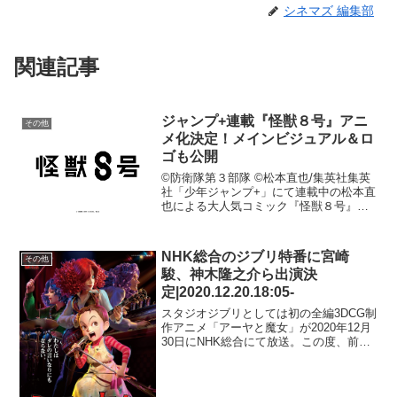
シネマズ 編集部
関連記事
ジャンプ+連載『怪獣８号』アニ
その他
メ化決定！メインビジュアル＆ロ
ゴも公開
©防衛隊第３部隊 ©松本直也/集英社集英
社「少年ジャンプ+」にて連載中の松本直
也による大人気コミック『怪獣８号』。
日本のみならず世界中のマンガファンを
席巻している本作について、全世界待望
のアニメ化が『８号の日』となる本日8月
NHK総合のジブリ特番に宮崎
その他
5日に発表となっ...
駿、神木隆之介ら出演決
定|2020.12.20.18:05-
スタジオジブリとしては初の全編3DCG制
作アニメ「アーヤと魔女」が2020年12月
30日にNHK総合にて放送。この度、前日
の12月29日18時05から総合テレビにジブ
リアニメの魅力に迫る特集番組「いつ
も“となり”にいるアニメ～最新作『アー